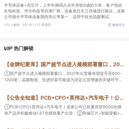
往长江存储进行验证，这家公司细分设备国内市占率第一
半导体设备+光芯片，上半年摘得占去年营收8成的大单，客户包括
长电科技、华天科技等封测厂商，设备发往长江存储进行验证，这家
公司细分半导体设备国内市占率第一，适用于硅光晶圆测试。
102 人解锁 ·
08-06 11:33 星期四
解锁全文
热门解锁
【金牌纪要库】国产超节点进入规模部署窗口，2027年出货量有望提升至600-1200套，晶圆制造、先进封装可能成为决定出货增速的关键环节
①国产超节点进入规模部署窗口，2027年出货量有望提升至600-
1200套，晶圆制造、先进封装可能成为决定出货增速的关键环节；
②服务器ODM扩产弹性较强，毛利率有望由传统服务器的4%-8%
提升至10%-15%，这两家公司占据整机市场的核心份额；③国产交
【公告全知道】PCB+CPO+英伟达+汽车电子！公司已批量供货800G光模块
换芯片已经由送样验证逐步进入小批量应用，中低速率产品替代有
望加快，400G、800G产品正进入认证和导入阶段。
①PCB+CPO+英伟达+汽车电子！这家公司已批量供货800G光模
块产品并积极推动1.6T光模块量产出货；②存储芯片+智能穿戴+华
为！这家公司公司大容量NOR Flash已成功导入PC、服务器大客
户；③边缘计算+智慧灯杆！公司拟跨界布局固态存储标的。