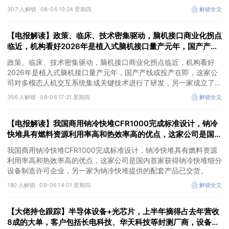
②AI安全+网络安全+华为鲲鹏+摘帽，以“AI+安全”为核心战略，推
307 人解锁 ·
08-06 19:24 星期四
解锁全文
出AI数据安全产品矩阵，自主研发的大数据AI应用平台、AI数据安全
分类分级产品获得市场高度认可，机构大额净买入这家公司。
【电报解读】政策、临床、技术密集驱动，脑机接口商业化拐点
临近，机构看好2026年是植入式脑机接口量产元年，国产产线
或投产在即，这家公司对多模态人机交互系统集成关键技术进行
政策、临床、技术密集驱动，脑机接口商业化拐点临近，机构看好
了研发
2026年是植入式脑机接口量产元年，国产产线或投产在即，这家公
司对多模态人机交互系统集成关键技术进行了研发，另一家成立了人
工智能与脑机工程研究院。
356 人解锁 ·
08-06 17:21 星期四
解锁全文
【电报解读】我国商用钠冷快堆CFR1000完成标准设计，钠冷
快堆具有燃料资源利用率高和热效率高的优点，这家公司是国内
首家获得钠冷快堆细分设备制造许可企业
我国商用钠冷快堆CFR1000完成标准设计，钠冷快堆具有燃料资源
利用率高和热效率高的优点，这家公司是国内首家获得钠冷快堆细分
设备制造许可企业，另一家为钠冷快堆提供的配套产品已交货。
180 人解锁 ·
08-06 14:01 星期四
解锁全文
【大佬持仓跟踪】半导体设备+光芯片，上半年摘得占去年营收
8成的大单，客户包括长电科技、华天科技等封测厂商，设备发