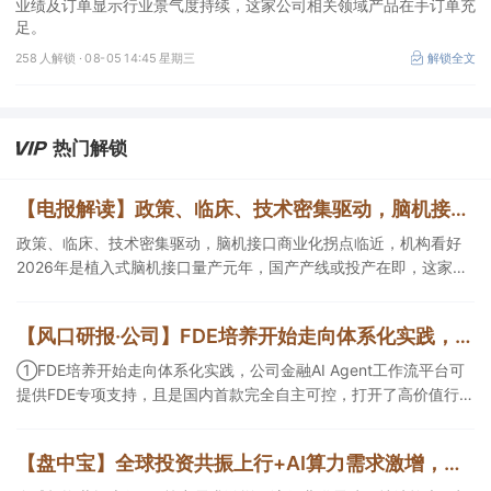
业绩及订单显示行业景气度持续，这家公司相关领域产品在手订单充
足。
258 人解锁 ·
08-05 14:45 星期三
解锁全文
热门解锁
【电报解读】政策、临床、技术密集驱动，脑机接口商业化拐点临近，机构看好2026年是植入式脑机接口量产元年，国产产线或投产在即，这家公司对多模态人机交互系统集成关键技术进行了研发
政策、临床、技术密集驱动，脑机接口商业化拐点临近，机构看好
2026年是植入式脑机接口量产元年，国产产线或投产在即，这家公
司对多模态人机交互系统集成关键技术进行了研发，另一家成立了
人工智能与脑机工程研究院。
【风口研报·公司】FDE培养开始走向体系化实践，公司金融AIAgent工作流平台可提供FDE专项支持，且是国内首款完全自主可控，打开了高价值行业的落地空间；另有公司兼具成长强确定性、低估值、高股息属性
①FDE培养开始走向体系化实践，公司金融AI Agent工作流平台可
提供FDE专项支持，且是国内首款完全自主可控，打开了高价值行业
的落地空间； ②这家公司兼具成长强确定性、低估值、高股息属
性，受益于国内外贸易额高速增长，且还有AI应用加速渗透+跨境支
【盘中宝】全球投资共振上行+AI算力需求激增，该行业供需缺口持续拉大，机构称相关板块整体估值已处低位，这家企业细分产品市占率第一
付等成长极。