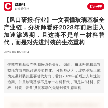
财联社
打开APP
财经通讯社
【风口研报·行业】一文看懂玻璃基板全
产业链，分析师看好2028年前后进入
加速渗透期，且这将不是单一材料替
代，而是对先进封装的生态重构
2026-06-05 10:54
传统有机基板在热膨胀系数失配、翘曲、布线密度和高频
损耗方面的瓶颈逐步显性化。分析师认为，玻璃基板正成
为先进封装的重要替代方向，看好2028年前后进入加速渗
透期。并且玻璃基板不是单一材料替代，而是从“材料、面
板、封装、设备”共同驱动的先进封装生态重构。