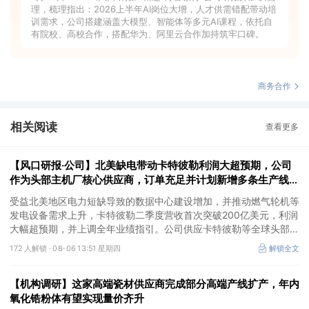
理，梳理指出：2026上半年AI岗位大增，人才供需错配带动培
训需求，公司搭建涵盖大模型、智能体等多元AI课程，依托自
有院校、高校合作，搭配华为、阿里云合作加持筑牢口碑。
商务合作
相关阅读
查看更多
【风口研报·公司】北美缺电带动卡特彼勒利润大超预期，公司
作为头部主机厂核心供应商，订单充足并计划新增多条生产线，
有望抢抓算力备电新机
受益北美地区电力短缺导致的数据中心建设增加，并推动燃气轮机等
发电设备需求上升，卡特彼勒二季度营收首次突破200亿美元，利润
大幅超预期，并上调全年业绩指引。公司供应卡特彼勒等全球头部发
动机主机厂，产品订单充足，并计划2026年新增多条生产线，同时
172 人解锁 ·
08-06 13:51 星期四
解锁全文
海外泰国工厂建设顺利推进，有望抢抓算力备电新机，打开成长空
间。
【机构调研】这家高端瓷材供应商完成部分高端产线扩产，年内
氧化锆粉体有望实现量价齐升