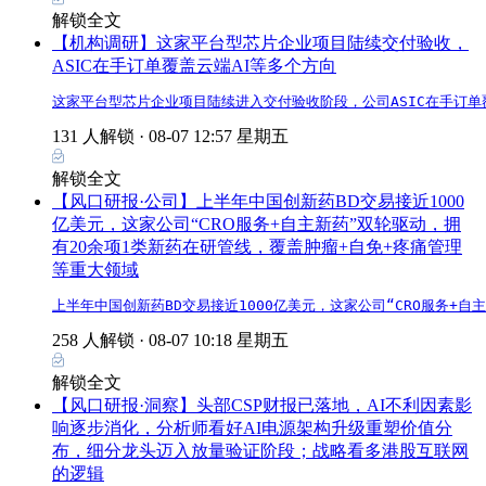
解锁全文
【机构调研】这家平台型芯片企业项目陆续交付验收，
ASIC在手订单覆盖云端AI等多个方向
这家平台型芯片企业项目陆续进入交付验收阶段，公司ASIC在手订单
131 人解锁 ·
08-07 12:57 星期五
解锁全文
【风口研报·公司】上半年中国创新药BD交易接近1000
亿美元，这家公司“CRO服务+自主新药”双轮驱动，拥
有20余项1类新药在研管线，覆盖肿瘤+自免+疼痛管理
等重大领域
上半年中国创新药BD交易接近1000亿美元，这家公司“CRO服务+
258 人解锁 ·
08-07 10:18 星期五
解锁全文
【风口研报·洞察】头部CSP财报已落地，AI不利因素影
响逐步消化，分析师看好AI电源架构升级重塑价值分
布，细分龙头迈入放量验证阶段；战略看多港股互联网
的逻辑