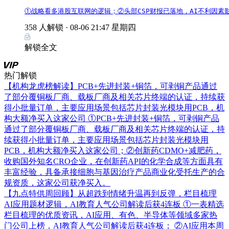
①战略看多港股互联网的逻辑；②头部CSP财报已落地，AI不利因
358 人解锁 ·
08-06 21:47 星期四
解锁全文
热门解锁
【机构龙虎榜解读】PCB+先进封装+铜箔，可剥铜产品通过
了部分覆铜板厂商、载板厂商及相关芯片终端的认证，持续获
得小批量订单，主要应用场景包括芯片封装光模块用PCB，机
构大额净买入这家公司
①PCB+先进封装+铜箔，可剥铜产品
通过了部分覆铜板厂商、载板厂商及相关芯片终端的认证，持
续获得小批量订单，主要应用场景包括芯片封装光模块用
PCB，机构大额净买入这家公司；②创新药CDMO+减肥药，
收购国外知名CRO企业，在创新药API的化学合成等方面具有
丰富经验，具备承接细胞与基因治疗产品商业化受托生产的合
规资质，这家公司获净买入。
【九点特供周回顾】从超跌到情绪升温再到反弹，栏目梳理
AI应用题材逻辑，AI教育人气公司解读后获4连板
①一表精选
栏目梳理的优质资讯，AI应用、有色、半导体等领域多家热
门公司上榜，AI教育人气公司解读后获4连板； ②AI应用本周