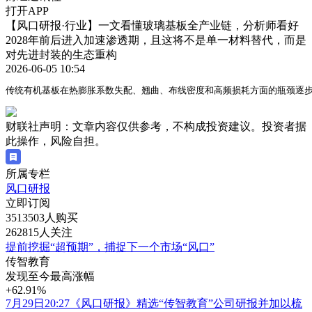
打开APP
【风口研报·行业】一文看懂玻璃基板全产业链，分析师看好
2028年前后进入加速渗透期，且这将不是单一材料替代，而是
对先进封装的生态重构
2026-06-05 10:54
传统有机基板在热膨胀系数失配、翘曲、布线密度和高频损耗方面的瓶颈逐步
财联社声明：文章内容仅供参考，不构成投资建议。投资者据
此操作，风险自担。
所属专栏
风口研报
立即订阅
3513503人购买
262815人关注
提前挖掘“超预期”，捕捉下一个市场“风口”
传智教育
发现至今最高涨幅
+62.91%
7月29日20:27《风口研报》精选“传智教育”公司研报并加以梳