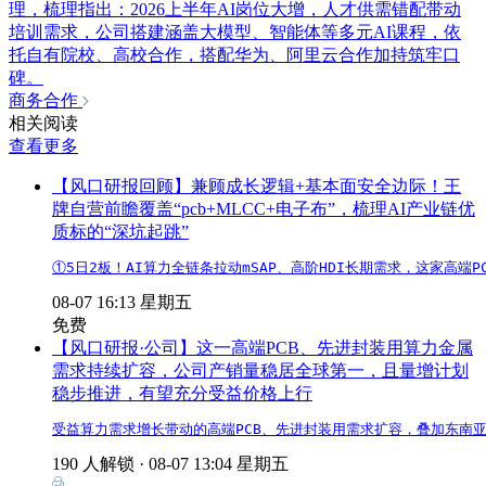
理，梳理指出：2026上半年AI岗位大增，人才供需错配带动
培训需求，公司搭建涵盖大模型、智能体等多元AI课程，依
托自有院校、高校合作，搭配华为、阿里云合作加持筑牢口
碑。
商务合作
相关阅读
查看更多
【风口研报回顾】兼顾成长逻辑+基本面安全边际！王
牌自营前瞻覆盖“pcb+MLCC+电子布”，梳理AI产业链优
质标的“深坑起跳”
①5日2板！AI算力全链条拉动mSAP、高阶HDI长期需求，这家高
08-07 16:13 星期五
免费
【风口研报·公司】这一高端PCB、先进封装用算力金属
需求持续扩容，公司产销量稳居全球第一，且量增计划
稳步推进，有望充分受益价格上行
受益算力需求增长带动的高端PCB、先进封装用需求扩容，叠加东南
190 人解锁 ·
08-07 13:04 星期五