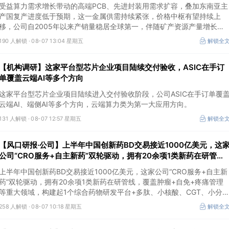
价格上行
受益算力需求增长带动的高端PCB、先进封装用需求扩容，叠加东南亚主
产国复产进度低于预期，这一金属供需持续紧张，价格中枢有望持续上
移，公司自2005年以来产销量稳居全球第一，伴随矿产资源产量增长与
冶炼产能整合并举，公司市占率有望进一步提升，同时有望充分受益金属
190 人解锁 ·
08-07 13:04 星期五
解锁全
价格上行。
【机构调研】这家平台型芯片企业项目陆续交付验收，ASIC在手订
单覆盖云端AI等多个方向
这家平台型芯片企业项目陆续进入交付验收阶段，公司ASIC在手订单覆
云端AI、端侧AI等多个方向，云端算力类为第一大应用方向。
131 人解锁 ·
08-07 12:57 星期五
解锁全
【风口研报·公司】上半年中国创新药BD交易接近1000亿美元，这
公司“CRO服务+自主新药”双轮驱动，拥有20余项1类新药在研管
线，覆盖肿瘤+自免+疼痛管理等重大领域
上半年中国创新药BD交易接近1000亿美元，这家公司“CRO服务+自主新
药”双轮驱动，拥有20余项1类新药在研管线，覆盖肿瘤+自免+疼痛管理
等重大领域，构建起1个综合药物研发平台+多肽、小核酸、CGT、小分
4个创新技术平台，创新转型成果正逐步兑现。
258 人解锁 ·
08-07 10:18 星期五
解锁全