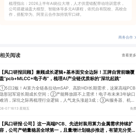
梳理指出：2026上半年AI岗位大增，人才供需错配带动培训需求，
公司搭建涵盖大模型、智能体等多元AI课程，依托自有院校、高校合
作，搭配华为、阿里云合作加持筑牢口碑。
商务合作
相关阅读
查看更
【风口研报回顾】兼顾成长逻辑+基本面安全边际！王牌自营前瞻覆
盖“pcb+MLCC+电子布”，梳理AI产业链优质标的“深坑起跳”
①5日2板！AI算力全链条拉动mSAP、高阶HDI长期需求，这家高端PCB
隐形冠军迎长期成长空间；②产能释放跟不上需求！电子布未来3年缺口
难消，深坑之际再梳理行业逻辑，人气龙头涨超3成；③AI服务器、机器
人带动MLCC景气周期持续！这家公司扩产、涨价预期暂未被市场定价，
08-07 16:13 星期五
免
王牌自营前瞻捕捉“预期差”，3日大涨26%。
【风口研报·公司】这一高端PCB、先进封装用算力金属需求持续扩
容，公司产销量稳居全球第一，且量增计划稳步推进，有望充分受益