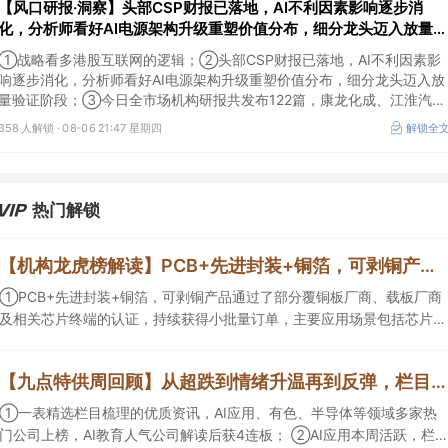
【风口研报·洞察】头部CSP财报已落地，AI不利因素影响逐步消
化，分析师看好AI电源架构升级重塑价值分布，细分龙头迈入放量验
证阶段；战略看多港股互联网的逻辑
①战略看多港股互联网的逻辑；②头部CSP财报已落地，AI不利因素影
响逐步消化，分析师看好AI电源架构升级重塑价值分布，细分龙头迈入放
量验证阶段；③今日全市场机构研报共发布122篇，康龙化成、江淮汽车
评级得到上调，9家公司获得首度覆盖，其中乔锋智能获新财富分析师深
358 人解锁 ·
08-06 21:47 星期四
解锁全
度覆盖；④在个股机构关注度排行中，华峰化学首次上榜，前五名依次
为东鹏饮料>药明康德>百润股份>华峰化学>健盛集团。
热门解锁
【机构龙虎榜解读】PCB+先进封装+铜箔，可剥铜产品通过了部分覆铜板厂商、载板厂商及相关芯片终端的认证，持续获得小批量订单，主要应用场景包括芯片封装光模块用PCB，机构大额净买入这家公司
①PCB+先进封装+铜箔，可剥铜产品通过了部分覆铜板厂商、载板厂商
及相关芯片终端的认证，持续获得小批量订单，主要应用场景包括芯片封
装光模块用PCB，机构大额净买入这家公司；②创新药CDMO+减肥药，
收购国外知名CRO企业，在创新药API的化学合成等方面具有丰富经验，
【九点特供周回顾】从超跌到情绪升温再到反弹，栏目梳理AI应用题材逻辑，AI教育人气公司解读后获4连板
具备承接细胞与基因治疗产品商业化受托生产的合规资质，这家公司获净
买入。
①一表精选栏目梳理的优质资讯，AI应用、有色、半导体等领域多家热
门公司上榜，AI教育人气公司解读后获4连板； ②AI应用本周活跃，栏目