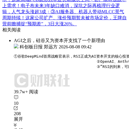
上需求！电子布未来3年缺口难消，深坑之际再梳理行业逻
辑，人气龙头涨超3成；③AI服务器、机器人带动MLCC景气
周期持续！这家公司扩产、涨价预期暂未被市场定价，王牌自
营前瞻捕捉“预期差”，3日大涨26%。
相关阅读
AGI之后，硅谷又为资本开支找了一个新理由
科创板日报 郑远方
2026-08-08 09:42
①谷歌DeepMind首席战略官表示，RSI正成为AI资本开支的核心投资
                                    ②OpenAI、A
                                    ③“RSI
39.7w+ 阅读
10
208
展开