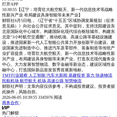
打开APP
10:39:55【辽宁：培育壮大航空航天、新一代信息技术等战略
性新兴产业 布局建设具身智能等未来产业】
财联社6月5日电，《辽宁省“十五五”区域协调发展规划（征求
意见稿）》向社会公开征求意见。其中提到，支持沈阳建设东
北亚国际化中心城市。构建国际化现代综合枢纽城市。构建东
北亚“3小时航空交通圈”，推动机场、高速公路等基础设施建
设，推进国家新一代人工智能公共算力开放创新平台建设。建
设国家先进制造中心。推进汽车及零部件、装备制造等传统产
业扩容提质，培育壮大航空航天、新一代信息技术等战略性新
兴产业，布局建设具身智能等未来产业。打造东北现代服务业
中心。大力发展智慧物流、数字金融等新业态，建设区域性金
融中心，打造国际新品首发首秀首展新地标。
TMT行业观察
人工智能
汽车大新闻
基建投资
算力
快递物流
民航机场
航空航天
机场
高速公路
智慧物流
财联社声明：文章内容仅供参考，不构成投资建议。投资者据
此操作，风险自担。
2026-06-05 10:39:55
3345976 阅读
商务合作
热门解锁