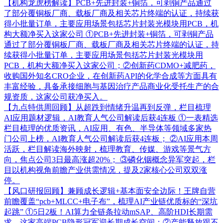
【机构龙虎榜解读】PCB+先进封装+铜箔，可剥铜产品通过
了部分覆铜板厂商、载板厂商及相关芯片终端的认证，持续获
得小批量订单，主要应用场景包括芯片封装光模块用PCB，机
构大额净买入这家公司
①PCB+先进封装+铜箔，可剥铜产品
通过了部分覆铜板厂商、载板厂商及相关芯片终端的认证，持
续获得小批量订单，主要应用场景包括芯片封装光模块用
PCB，机构大额净买入这家公司；②创新药CDMO+减肥药，
收购国外知名CRO企业，在创新药API的化学合成等方面具有
丰富经验，具备承接细胞与基因治疗产品商业化受托生产的合
规资质，这家公司获净买入。
【九点特供周回顾】从超跌到情绪升温再到反弹，栏目梳理
AI应用题材逻辑，AI教育人气公司解读后获4连板
①一表精选
栏目梳理的优质资讯，AI应用、有色、半导体等领域多家热
门公司上榜，AI教育人气公司解读后获4连板； ②AI应用本周
活跃，栏目解读海外映射，梳理教育、传媒、游戏等景气方
向，焦点公司3日最高涨超20%； ③磷化铟概念异军突起，栏
目以机构视角前瞻产业供需情况，提及2家核心公司双双涨
停。
【风口研报回顾】兼顾成长逻辑+基本面安全边际！王牌自营
前瞻覆盖“pcb+MLCC+电子布”，梳理AI产业链优质标的“深坑
起跳”
①5日2板！AI算力全链条拉动mSAP、高阶HDI长期需
求，这家高端PCB隐形冠军迎长期成长空间；②产能释放跟不