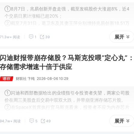
①8月7日，兆易创新开盘走强，截至发稿股价大涨超8%，近4
个交易日累计涨幅已超20%；
②截至7月31日，葛卫东及其妻王萍分别增持兆易创新18.51万
股、102.67万股，合计增持市值4.66亿元。
展开
71.3w+ 阅读
1
39
闪迪财报带崩存储股？马斯克投喂“定心丸”
存储需求增速十倍于供应
财联社 卞纯
2026-08-06 10:29
①闪迪和西部数据给出的业绩指引令投资者失望，两家公司股
价在周三美股盘后交易中双双大跌，并带崩亚洲存储芯片股。
②在SpaceX首席执行官马斯克看来，投资者不应为内存芯片
的需求而感到的担忧。他表示，内存芯片的需求增长速度远远
展开
94.7w+ 阅读
5
49
超过了供应增速。