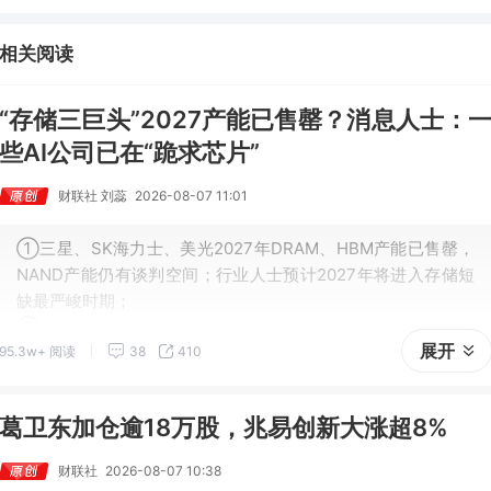
人带动MLCC景气周期持续！这家公司扩产、涨价预期暂未被市场定价，
王牌自营前瞻捕捉“预期差”，3日大涨26%。
相关阅读
“存储三巨头”2027产能已售罄？消息人士：
些AI公司已在“跪求芯片”
财联社 刘蕊
2026-08-07 11:01
①三星、SK海力士、美光2027年DRAM、HBM产能已售罄，
NAND产能仍有谈判空间；行业人士预计2027年将进入存储短
缺最严峻时期；
②AI推动内存需求激增致价格飙升，成本转嫁消费者，微软、
展开
95.3w+ 阅读
38
410
任天堂已上调游戏主机售价，iPhone 18 Pro预计售价超1399
美元。
葛卫东加仓逾18万股，兆易创新大涨超8%
财联社
2026-08-07 10:38