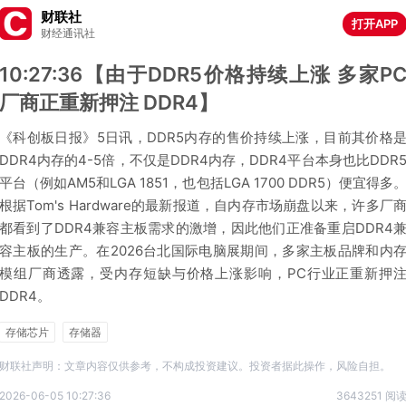
财联社
打开APP
财经通讯社
10:27:36【由于DDR5价格持续上涨 多家P
厂商正重新押注 DDR4】
《科创板日报》5日讯，DDR5内存的售价持续上涨，目前其价格
DDR4内存的4-5倍，不仅是DDR4内存，DDR4平台本身也比DDR
平台（例如AM5和LGA 1851，也包括LGA 1700 DDR5）便宜得多
根据Tom's Hardware的最新报道，自内存市场崩盘以来，许多厂
都看到了DDR4兼容主板需求的激增，因此他们正准备重启DDR4
容主板的生产。在2026台北国际电脑展期间，多家主板品牌和内
模组厂商透露，受内存短缺与价格上涨影响，PC行业正重新押
DDR4。
存储芯片
存储器
财联社声明：文章内容仅供参考，不构成投资建议。投资者据此操作，风险自担。
2026-06-05 10:27:36
3643251 阅