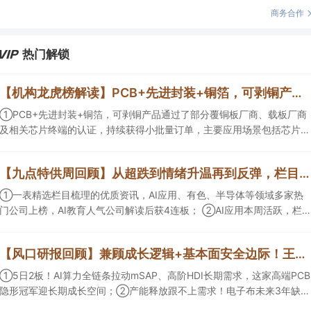
商务合作
热门解锁
【机构龙虎榜解读】PCB+先进封装+铜箔，可剥铜产品通过了部分覆铜板厂商、载板厂商及相关芯片终端的认证，持续获得小批量订单，主要应用场景包括芯片封装光模块用PCB，机构大额净买入这家公司
①PCB+先进封装+铜箔，可剥铜产品通过了部分覆铜板厂商、载板厂商
及相关芯片终端的认证，持续获得小批量订单，主要应用场景包括芯片封
装光模块用PCB，机构大额净买入这家公司；②创新药CDMO+减肥药，
收购国外知名CRO企业，在创新药API的化学合成等方面具有丰富经验，
【九点特供周回顾】从超跌到情绪升温再到反弹，栏目梳理AI应用题材逻辑，AI教育人气公司解读后获4连板
具备承接细胞与基因治疗产品商业化受托生产的合规资质，这家公司获净
买入。
①一表精选栏目梳理的优质资讯，AI应用、有色、半导体等领域多家热
门公司上榜，AI教育人气公司解读后获4连板； ②AI应用本周活跃，栏目
解读海外映射，梳理教育、传媒、游戏等景气方向，焦点公司3日最高涨
超20%； ③磷化铟概念异军突起，栏目以机构视角前瞻产业供需情况，
【风口研报回顾】兼顾成长逻辑+基本面安全边际！王牌自营前瞻覆盖“pcb+MLCC+电子布”，梳理AI产业链优质标的“深坑起跳”
提及2家核心公司双双涨停。
①5日2板！AI算力全链条拉动mSAP、高阶HDI长期需求，这家高端PCB
隐形冠军迎长期成长空间；②产能释放跟不上需求！电子布未来3年缺口
难消，深坑之际再梳理行业逻辑，人气龙头涨超3成；③AI服务器、机器