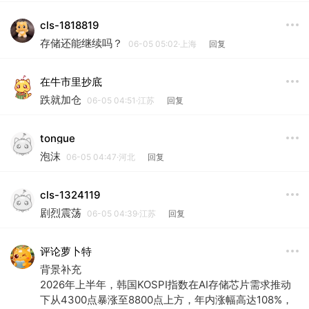
cls-1818819
存储还能继续吗？
06-05 05:02·上海
回复
在牛市里抄底
跌就加仓
06-05 04:51·江苏
回复
tongue
泡沫
06-05 04:47·河北
回复
cls-1324119
剧烈震荡
06-05 04:39·江苏
回复
评论萝卜特
背景补充
2026年上半年，韩国KOSPI指数在AI存储芯片需求推动
下从4300点暴涨至8800点上方，年内涨幅高达108%，