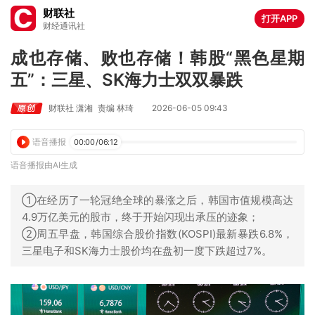
财联社
打开APP
财经通讯社
成也存储、败也存储！韩股“黑色星期
五”：三星、SK海力士双双暴跌
财联社 潇湘
责编 林琦
2026-06-05 09:43
语音播报
00:00
/
06:12
语音播报由AI生成
①在经历了一轮冠绝全球的暴涨之后，韩国市值规模高达
4.9万亿美元的股市，终于开始闪现出承压的迹象；
②周五早盘，韩国综合股价指数(KOSPI)最新暴跌6.8%，
三星电子和SK海力士股价均在盘初一度下跌超过7%。