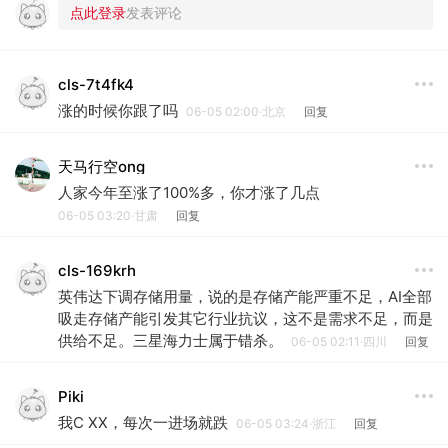
cls-7t4fk4
涨的时候你跟了吗
06-05 02:00·北京
回复
天马行空ong
人家今年至涨了100%多，你才涨了几点
06-05 03:20·甘肃
回复
cls-169krh
英伟达下调存储用量，说的是存储产能严重不足，AI全部
吸走存储产能引发其它行业抗议，这不是需求不足，而是
供给不足。三星海力士属于错杀。
06-05 02:11·四川
回复
Piki
我C XX，每次一进场就跌
06-05 03:24·浙江
回复