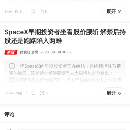
应，库克律师称相关指控毫无依据。
展开
1.4w+ 阅读
8
SpaceX早期投资者坐看股价腰斩 解禁后持
股还是跑路陷入两难
财联社 赵昊
2026-08-08 00:07
①一些SpaceX的早期投资者正在纠结：是继续押注马斯
克的愿景，还是趁市场供应量尚未大幅增加之前退出；
②尽管IPO后股价大幅下跌，但由于SpaceX在未上市期间
估值大幅提升，早期投资者仍然获得了可观收益。
展开
2.8w+ 阅读
11
评论