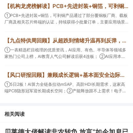
【机构龙虎榜解读】PCB+先进封装+铜箔，可剥铜产品通过了部分覆铜板厂商、载板厂商及相关芯片终端的认证，持续获得小批量订单，主要应用场景包括芯片封装光模块用PCB，机构大额净买入这家公司
①PCB+先进封装+铜箔，可剥铜产品通过了部分覆铜板厂商、载板
厂商及相关芯片终端的认证，持续获得小批量订单，主要应用场景
包括芯片封装光模块用PCB，机构大额净买入这家公司；②创新药
CDMO+减肥药，收购国外知名CRO企业，在创新药API的化学合成
【九点特供周回顾】从超跌到情绪升温再到反弹，栏目梳理AI应用题材逻辑，AI教育人气公司解读后获4连板
等方面具有丰富经验，具备承接细胞与基因治疗产品商业化受托生
产的合规资质，这家公司获净买入。
①一表精选栏目梳理的优质资讯，AI应用、有色、半导体等领域多
家热门公司上榜，AI教育人气公司解读后获4连板； ②AI应用本周
活跃，栏目解读海外映射，梳理教育、传媒、游戏等景气方向，焦
点公司3日最高涨超20%； ③磷化铟概念异军突起，栏目以机构视
【风口研报回顾】兼顾成长逻辑+基本面安全边际！王牌自营前瞻覆盖“pcb+MLCC+电子布”，梳理AI产业链优质标的“深坑起跳”
角前瞻产业供需情况，提及2家核心公司双双涨停。
①5日2板！AI算力全链条拉动mSAP、高阶HDI长期需求，这家高
端PCB隐形冠军迎长期成长空间；②产能释放跟不上需求！电子布
未来3年缺口难消，深坑之际再梳理行业逻辑，人气龙头涨超3成；
③AI服务器、机器人带动MLCC景气周期持续！这家公司扩产、涨
价预期暂未被市场定价，王牌自营前瞻捕捉“预期差”，3日大涨
相关阅读
26%。
贝莱德大佬解读非农转负 放言“如今加息已