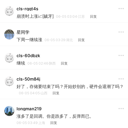
cls-rqqt4s
崩溃时上涨📈[龇牙]
06-05 03:04·江苏
回复
星同学
下周一继续涨
06-05 03:29·湖北
回复
cls-60dbzk
继续
06-05 02:46·陕西
回复
cls-50m84j
好了，存储要结束了吗？开始炒别的，硬件会退潮了吗？
06-05 04:05·山西
回复
longman219
涨多了是回调。你是跌多了，反弹而已。
06-05 03:49·上海
回复