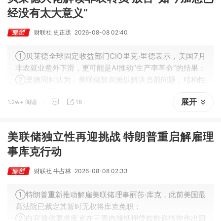
经没有太大意义”
财联社 史正丞
2026-08-08 02:40
①贝莱德全球固定收益部门CIO里克·里德表示，美国7月
非农就业意外下滑，更可能是AI推动“生产率革命”的结果；
②里德同时认为，美联储加息难以解决当前问题，结构性
改革比货币紧缩更有效。
展开
1.2w+ 阅读
18
美联储独立性再迎挑战 特朗普重启解雇理
事库克行动
财联社 牛占林
2026-08-08 02:33
①特朗普重新推动解雇美联储理事丽莎·库克，此前美国最
高法院已裁定其暂时无权将库克免职；
②白宫致信要求库克在三周内就抵押贷款欺诈指控作出回