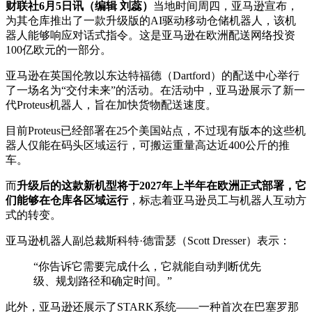
财联社6月5日讯（编辑 刘蕊）
当地时间周四，亚马逊宣布，
为其仓库推出了一款升级版的AI驱动移动仓储机器人，该机
器人能够响应对话式指令。这是亚马逊在欧洲配送网络投资
100亿欧元的一部分。
亚马逊在英国伦敦以东达特福德（Dartford）的配送中心举行
了一场名为“交付未来”的活动。在活动中，亚马逊展示了新一
代Proteus机器人，旨在加快货物配送速度。
目前Proteus已经部署在25个美国站点，不过现有版本的这些机
器人仅能在码头区域运行，可搬运重量高达近400公斤的推
车。
而
升级后的这款新机型将于2027年上半年在欧洲正式部署，它
们能够在仓库各区域运行
，标志着亚马逊员工与机器人互动方
式的转变。
亚马逊机器人副总裁斯科特·德雷瑟（Scott Dresser）表示：
“你告诉它需要完成什么，它就能自动判断优先
级、规划路径和确定时间。”
此外，亚马逊还展示了STARK系统——一种首次在巴塞罗那