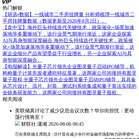
热门解锁
【研选•数据】一线城市二手房挂牌量
分析师梳理一线城市二
手房挂牌量数据（数据更新至2026年8月2日）。
【盘中宝】海外巨头持续迭代关键技术，政策催化+场景加速
落地等多重驱动下，该行业景气期渐行渐近，这家企业探索
AI与具身智能深度融合
海外巨头持续迭代关键技术，政策催
化+场景加速落地等多重驱动下，该行业景气期渐行渐近，这
家企业细分产品有望受益于行业增长，另一企业探索AI与具
身智能深度融合。
【电报解读】光量子芯片领先企业图灵量子启动IPO辅导，机
构称量子计算先发者通吃特征显著，这两家公司间接持有图灵
量子股权
光量子芯片领先企业图灵量子启动IPO辅导，其具备
从芯片设计、流片、封装、测试到系统集成和量子算法实现的
全链条研发能力，这两家公司间接持有图灵量子股权。
相关阅读
美联储真讨论了减少议息会议次数？华尔街担忧：更动
荡行情将至！
财联社 潇湘
2026-08-06 08:45
①在美联储主席凯文·沃什旨在减少央行对金融市场影响力的举措中，