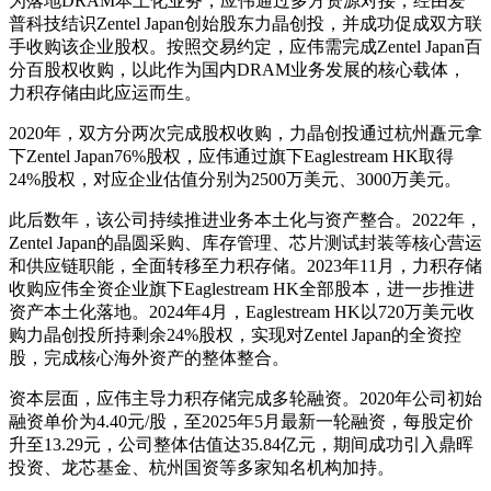
为落地DRAM本土化业务，应伟通过多方资源对接，经由爱
普科技结识Zentel Japan创始股东力晶创投，并成功促成双方联
手收购该企业股权。按照交易约定，应伟需完成Zentel Japan百
分百股权收购，以此作为国内DRAM业务发展的核心载体，
力积存储由此应运而生。
2020年，双方分两次完成股权收购，力晶创投通过杭州矗元拿
下Zentel Japan76%股权，应伟通过旗下Eaglestream HK取得
24%股权，对应企业估值分别为2500万美元、3000万美元。
此后数年，该公司持续推进业务本土化与资产整合。2022年，
Zentel Japan的晶圆采购、库存管理、芯片测试封装等核心营运
和供应链职能，全面转移至力积存储。2023年11月，力积存储
收购应伟全资企业旗下Eaglestream HK全部股本，进一步推进
资产本土化落地。2024年4月，Eaglestream HK以720万美元收
购力晶创投所持剩余24%股权，实现对Zentel Japan的全资控
股，完成核心海外资产的整体整合。
资本层面，应伟主导力积存储完成多轮融资。2020年公司初始
融资单价为4.40元/股，至2025年5月最新一轮融资，每股定价
升至13.29元，公司整体估值达35.84亿元，期间成功引入鼎晖
投资、龙芯基金、杭州国资等多家知名机构加持。