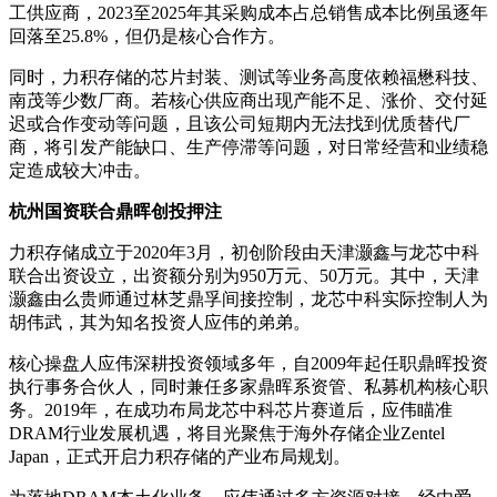
工供应商，2023至2025年其采购成本占总销售成本比例虽逐年
回落至25.8%，但仍是核心合作方。
同时，力积存储的芯片封装、测试等业务高度依赖福懋科技、
南茂等少数厂商。若核心供应商出现产能不足、涨价、交付延
迟或合作变动等问题，且该公司短期内无法找到优质替代厂
商，将引发产能缺口、生产停滞等问题，对日常经营和业绩稳
定造成较大冲击。
杭州国资联合鼎晖创投押注
力积存储成立于2020年3月，初创阶段由天津灏鑫与龙芯中科
联合出资设立，出资额分别为950万元、50万元。其中，天津
灏鑫由么贵师通过林芝鼎孚间接控制，龙芯中科实际控制人为
胡伟武，其为知名投资人应伟的弟弟。
核心操盘人应伟深耕投资领域多年，自2009年起任职鼎晖投资
执行事务合伙人，同时兼任多家鼎晖系资管、私募机构核心职
务。2019年，在成功布局龙芯中科芯片赛道后，应伟瞄准
DRAM行业发展机遇，将目光聚焦于海外存储企业Zentel
Japan，正式开启力积存储的产业布局规划。