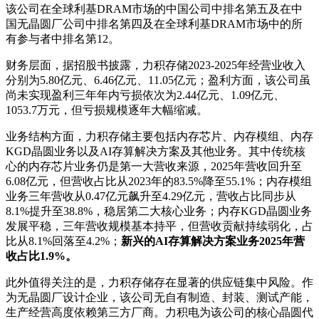
该公司在全球利基DRAM市场的中国公司中排名第五及在中
国无晶圆厂公司中排名第四及在全球利基DRAM市场中的所
有参与者中排名第12。
财务层面，据招股书披露，力积存储2023-2025年经营业收入
分别为5.80亿元、6.46亿元、11.05亿元；盈利方面，该公司虽
尚未实现盈利三年年内亏损依次为2.44亿元、1.09亿元、
1053.7万元，但亏损规模逐年大幅缩减。
业务结构方面，力积存储主要包括内存芯片、内存模组、内存
KGD晶圆业务以及AI存算解决方案及其他业务。其中传统核
心的内存芯片业务仍是第一大营收来源，2025年营收回升至
6.08亿元，但营收占比从2023年的83.5%降至55.1%；内存模组
业务三年营收从0.47亿元飙升至4.29亿元，营收占比同步从
8.1%提升至38.8%，稳居第二大核心业务；内存KGD晶圆业务
发展平稳，三年营收规模基本持平，但营收贡献持续弱化，占
比从8.1%回落至4.2%；
新兴的AI存算解决方案业务2025年营
收占比1.9%。
此外值得关注的是，力积存储存在显著的供应链集中风险。作
为无晶圆厂设计企业，该公司无自有制造、封装、测试产能，
生产经营高度依赖第三方厂商。力积电为该公司的核心晶圆代