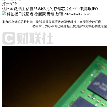
打开APP
杭州国资押注 估值35.84亿元的存储芯片企业冲刺港股IPO
科创板日报记者 徐赐豪
责编 敖瑾
2026-06-05 07:45
①力积存储的芯片封装、测试等业务高度依赖福懋科技、南茂等少数厂商。

                ②目前，力积存储已搭建起以杭州鼎辕为核心的