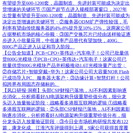
有望提升至600-1200套，晶圆制造、先进封装可能成为决定出
货增速的关键环节
①国产超节点进入规模部署窗口，2027年
出货量有望提升至600-1200套，晶圆制造、先进封装可能成为
决定出货增速的关键环节；②服务器ODM扩产弹性较强，毛
利率有望由传统服务器的4%-8%提升至10%-15%，这两家公司
占据整机市场的核心份额；③国产交换芯片已经由送样验证逐
步进入小批量应用，中低速率产品替代有望加快，400G、
800G产品正进入认证和导入阶段。
【公告全知道】PCB+CPO+英伟达+汽车电子！公司已批量供
货800G光模块
①PCB+CPO+英伟达+汽车电子！这家公司已
批量供货800G光模块产品并积极推动1.6T光模块量产出货；
②存储芯片+智能穿戴+华为！这家公司公司大容量NOR Flash
已成功导入PC、服务器大客户；③边缘计算+智慧灯杆！公司
拟跨界布局固态存储标的。
【风口研报·洞察】头部CSP财报已落地，AI不利因素影响逐
步消化，分析师看好AI电源架构升级重塑价值分布，细分龙
头迈入放量验证阶段；战略看多港股互联网的逻辑
①战略看
多港股互联网的逻辑；②头部CSP财报已落地，AI不利因素影
响逐步消化，分析师看好AI电源架构升级重塑价值分布，细
分龙头迈入放量验证阶段；③今日全市场机构研报共发布122
篇，康龙化成、江淮汽车评级得到上调，9家公司获得首度覆