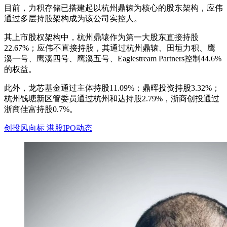
目前，力积存储已搭建起以杭州鼎辕为核心的股东架构，应伟
通过多层持股架构成为该公司实控人。
其上市股权架构中，杭州鼎辕作为第一大股东直接持股
22.67%；应伟不直接持股，其通过杭州鼎辕、田垣力积、鹰
溪一号、鹰溪四号、鹰溪五号、Eaglestream Partners控制44.6%
的权益。
此外，龙芯基金通过主体持股11.09%；鼎晖投资持股3.32%；
杭州钱塘新区管委员通过杭州和达持股2.79%，浙商创投通过
浙商佳富持股0.7%。
创投风向标
港股IPO动态