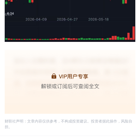
财联社声明：文章内容仅供参考，不构成投资建议。投资者据此操作，风险自
担。