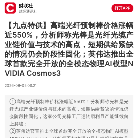
财联社
打开APP
财经通讯社
【九点特供】高端光纤预制棒价格涨幅
近550%，分析师称光棒是光纤光缆产
业链价值与技术的高点，短期供给紧缺
的情况仍会阶段性固化；英伟达推出全
球首款完全开放的全模态物理AI模型N
VIDIA Cosmos3
2026-06-05 08:21
①高端光纤预制棒价格涨幅近550%！分析师称光棒是光
纤光缆产业链价值与技术的高点，短期供给紧缺的情况仍
会阶段性固化，这家公司光棒工厂运转顺利且产能继续向
上爬坡；
②英伟达官宣推出全球首款完全开放的全模态物理AI模型