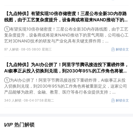
调查，国产消费级3D打印机如今已占据全球九成市场份额，这家公
司已构建“关键零部件—打印机—打印管理服务”一体化的全产业链布
【九点特供】有望实现10倍存储密度！三星公布全新3D内存路
局；
③受益国际金价大幅反弹，美股贵金属板块普涨。
线图，由于工艺复杂度提升，设备商或将迎来NAND推动下的景
气周期；阿里云容器服务Agent将开启商业化收费
①有望实现10倍存储密度！三星公布全新3D内存路线图，由于工艺
复杂度提升，设备商或将迎来NAND推动下的景气周期，公司核心工
艺对3DNAND技术的研发与产业化具有关键支撑作用；
②阿里云容器服务Agent将开启商业化收费，分析师看好AI产业链
97 人解锁 ·
08-05 08:00 星期三
解锁全文
正在进入应用验证和商业化加速阶段，这家公司研发的智能体开发平
台支持接入通义千问等大模型；
【九点特供】为AI办公拼了！阿里字节腾讯接连投下重磅炸弹，
③Palantir涨超29%，公司二季度业绩全面超越市场预期，同时上调
全年业绩指引，推动股价创近年来最大单日涨幅之一。
AI叙事正从投入切换到兑现，到2030年95%的工作角色将被重
新定义；中国内地量子领域规格最高会议在深举办
①为AI办公拼了！阿里字节腾讯接连投下重磅炸弹，AI叙事正从投
入切换到兑现，到2030年95%的工作角色将被重新定义，这家公司
产品能够为政府、金融、教育、医疗等各行各业提供支持；
②中国内地量子领域规格最高会议在深举办，机构称当前量子科技
340 人解锁 ·
08-04 07:58 星期二
解锁全文
正处于从科研突破向产业化探索过渡的关键阶段，这家公司投资安徽
问天量子并与其达成战略合作；
③亚马逊涨4.58%，市值首次突破3万亿美元，成为全球第五家达此
里程碑的上市公司。
热门解锁