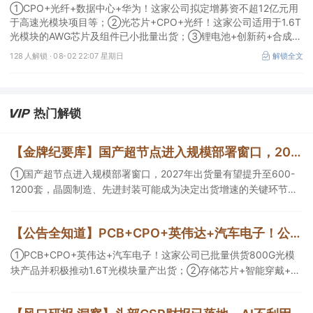
①CPO+光纤+数据中心+华为！这家公司拟定增募资不超12亿元用
于高速光模块项目等；②光芯片+CPO+光纤！这家公司适用于1.6T
光模块的AWG芯片及组件已小批量出货；③锂电池+创新药+合成生
物！公司拟定增募资不超过7亿元以切入半导体供应链。
128 人解锁 ·
08-02 22:07 星期日
解锁全文
热门解锁
【金牌纪要库】国产超节点进入规模部署窗口，2027年出货量有望提升至600-1200套，晶圆制造、先进封装可能成为决定出货增速的关键环节
①国产超节点进入规模部署窗口，2027年出货量有望提升至600-
1200套，晶圆制造、先进封装可能成为决定出货增速的关键环节；
②服务器ODM扩产弹性较强，毛利率有望由传统服务器的4%-8%
提升至10%-15%，这两家公司占据整机市场的核心份额；③国产交
【公告全知道】PCB+CPO+英伟达+汽车电子！公司已批量供货800G光模块
换芯片已经由送样验证逐步进入小批量应用，中低速率产品替代有
望加快，400G、800G产品正进入认证和导入阶段。
①PCB+CPO+英伟达+汽车电子！这家公司已批量供货800G光模
块产品并积极推动1.6T光模块量产出货；②存储芯片+智能穿戴+华
为！这家公司公司大容量NOR Flash已成功导入PC、服务器大客
户；③边缘计算+智慧灯杆！公司拟跨界布局固态存储标的。