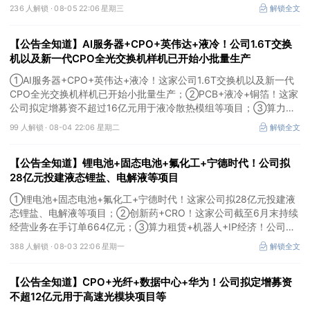
作；③MLCC+光模块+商业航天+军工！公司拟定增募资不超3亿元
236 人解锁 ·
08-05 22:06 星期三
解锁全文
用于MLCC相关项目。
【公告全知道】AI服务器+CPO+英伟达+液冷！公司1.6T交换
机以及新一代CPO全光交换机样机已开始小批量生产
①AI服务器+CPO+英伟达+液冷！这家公司1.6T交换机以及新一代
CPO全光交换机样机已开始小批量生产；②PCB+液冷+铜箔！这家
公司拟定增募资不超过16亿元用于液冷散热模组等项目；③算力
+云计算+华为鲲鹏！公司签署超46亿元算力服务合同。
99 人解锁 ·
08-04 22:06 星期二
解锁全文
【公告全知道】锂电池+固态电池+氟化工+宁德时代！公司拟
28亿元投建液态锂盐、电解液等项目
①锂电池+固态电池+氟化工+宁德时代！这家公司拟28亿元投建液
态锂盐、电解液等项目；②创新药+CRO！这家公司截至6月末持续
经营业务在手订单664亿元；③算力租赁+机器人+IP经济！公司签
署32亿元算力服务合同。
388 人解锁 ·
08-03 22:06 星期一
解锁全文
【公告全知道】CPO+光纤+数据中心+华为！公司拟定增募资
不超12亿元用于高速光模块项目等