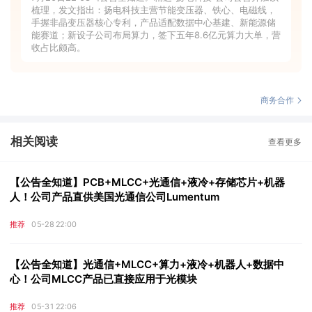
梳理，发文指出：扬电科技主营节能变压器、铁心、电磁线，
手握非晶变压器核心专利，产品适配数据中心基建、新能源储
能赛道；新设子公司布局算力，签下五年8.6亿元算力大单，营
收占比颇高。
商务合作
相关阅读
查看更多
【公告全知道】PCB+MLCC+光通信+液冷+存储芯片+机器
人！公司产品直供美国光通信公司Lumentum
推荐
05-28 22:00
【公告全知道】光通信+MLCC+算力+液冷+机器人+数据中
心！公司MLCC产品已直接应用于光模块
推荐
05-31 22:06