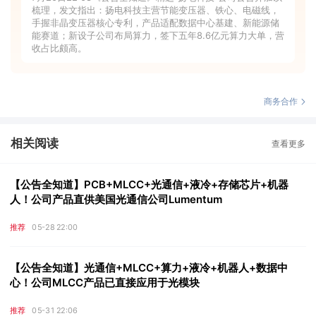
梳理，发文指出：扬电科技主营节能变压器、铁心、电磁线，
手握非晶变压器核心专利，产品适配数据中心基建、新能源储
能赛道；新设子公司布局算力，签下五年8.6亿元算力大单，营
收占比颇高。
商务合作
相关阅读
查看更多
【公告全知道】PCB+MLCC+光通信+液冷+存储芯片+机器
人！公司产品直供美国光通信公司Lumentum
推荐
05-28 22:00
【公告全知道】光通信+MLCC+算力+液冷+机器人+数据中
心！公司MLCC产品已直接应用于光模块
推荐
05-31 22:06