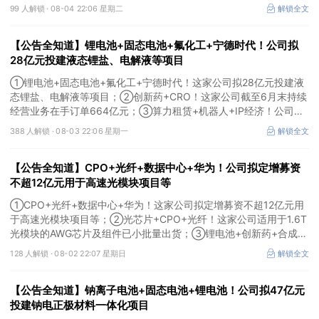
+云计算+华为鲲鹏！公司签署超46亿元算力服务合同。
99 人解锁 ·
08-04 22:06 星期二
解锁全文
【公告全知道】锂电池+固态电池+氟化工+宁德时代！公司拟
28亿元投建液态锂盐、电解液等项目
①锂电池+固态电池+氟化工+宁德时代！这家公司拟28亿元投建液
态锂盐、电解液等项目；②创新药+CRO！这家公司截至6月末持续
经营业务在手订单664亿元；③算力租赁+机器人+IP经济！公司签
署32亿元算力服务合同。
388 人解锁 ·
08-03 22:06 星期一
解锁全文
【公告全知道】CPO+光纤+数据中心+华为！公司拟定增募资
不超12亿元用于高速光模块项目等
①CPO+光纤+数据中心+华为！这家公司拟定增募资不超12亿元用
于高速光模块项目等；②光芯片+CPO+光纤！这家公司适用于1.6T
光模块的AWG芯片及组件已小批量出货；③锂电池+创新药+合成生
物！公司拟定增募资不超过7亿元以切入半导体供应链。
128 人解锁 ·
08-02 22:07 星期日
解锁全文
【公告全知道】钠离子电池+固态电池+锂电池！公司拟47亿元
投建钠电正极材料一体化项目