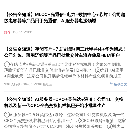
【公告全知道】MLCC+光通信+电力+数据中心+芯片！公司超
级电容器等产品用于光通信、AI服务器电源领域
推荐
06-01 22:00
【公告全知道】存储芯片+先进封装+第三代半导体+华为海思！
公司刻蚀、薄膜沉积等产品已批量交付主流存储及HBM客户
①存储芯片+先进封装+第三代半导体+华为海思！这家公司刻蚀、
薄膜沉积等产品已批量交付主流存储及HBM客户；②光纤+AI应用
+商业航天！这家公司拟开展磷化铟半导体材料产业化项目前期工
作；③MLCC+光模块+商业航天+军工！公司拟定增募资不超3亿元
236 人解锁 ·
08-05 22:06 星期三
解锁全文
用于MLCC相关项目。
【公告全知道】AI服务器+CPO+英伟达+液冷！公司1.6T交换
机以及新一代CPO全光交换机样机已开始小批量生产
①AI服务器+CPO+英伟达+液冷！这家公司1.6T交换机以及新一代
CPO全光交换机样机已开始小批量生产；②PCB+液冷+铜箔！这家
公司拟定增募资不超过16亿元用于液冷散热模组等项目；③算力