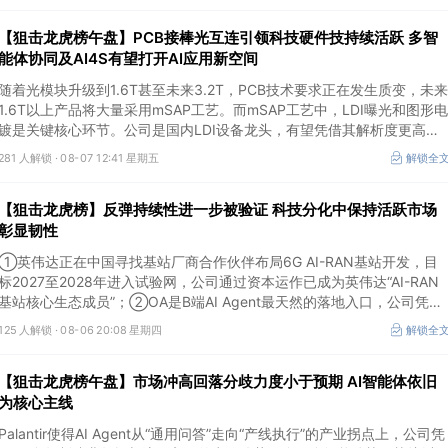
【狙击龙虎榜午盘】PCB接棒光互连引领科技硬件技持续活跃 多智
能体协同及AI4S有望打开AI应用新空间
随着光模块升级到1.6T甚至未来3.2T，PCB技术要求正在发生质变，未来
1.6T以上产品将大量采用mSAP工艺。而mSAP工艺中，LDI曝光和图形电
镀是关键核心环节。公司是国内LDI设备龙头，有望凭借其解析度更高的
LDI技术，成为不可或缺的关键“铲子股”。
281 人解锁 ·
08-07 12:41 星期五
解锁全
【狙击龙虎榜】反弹持续性进一步被验证 科技分化中保持活跃市场
彰显韧性
①英伟达正在中国寻找基站厂商合作伙伴布局6G AI-RAN基站开发，目
标2027至2028年进入试验网，公司通过资本运作已成为英伟达“AI-RAN
基站核心生态成员”；②OA是B端AI Agent最天然的落地入口，公司凭借
数万家企业客户积累的场景厚度正从协同管理软件龙头进化为企业智能体
125 人解锁 ·
08-06 20:08 星期四
解锁全
经济的核心枢纽；③市场重组、股权转让暗线涌动，该公司剥离亏损资
产后“壳”属性进一步凸显。
【狙击龙虎榜午盘】市场冲高回落分歧力度小于预期 AI智能体依旧
为核心主线
Palantir使得AI Agent从“通用问答”走向“产线执行”的产业拐点上，公司凭