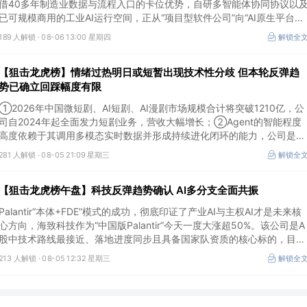
借40多年制造业数据与流程入口的卡位优势，自研多智能体协同协议以
已可规模商用的工业AI运行空间，正从“项目型软件公司”向“AI原生平台生
态型公司”跃迁。
189 人解锁 ·
08-06 13:00 星期四
解锁全
【狙击龙虎榜】情绪过热明日或短暂出现技术性分歧 但本轮反弹趋
势已确立回踩幅度有限
①2026年中国微短剧、AI短剧、AI漫剧市场规模合计将突破1210亿，公
司自2024年起全面发力短剧业务，营收大幅增长；②Agent的智能程度
高度依赖于其调用多模态实时数据并形成持续进化闭环的能力，公司是全
球首个完成TPC-DS测试并通过官方审计的数据库企业；③2026年被多
281 人解锁 ·
08-05 21:09 星期三
解锁全
方定义为Robotaxi商业化元年，公司正从“传统出行运营商”向“自动驾驶
代的核心运力服务商”转变，率先享受行业从0到1的估值重估红利。
【狙击龙虎榜午盘】科技反弹趋势确认 AI多分支全面共振
Palantir“本体+FDE”模式的成功，彻底印证了产业AI与主权AI才是未来核
心方向，海致科技作为“中国版Palantir”今天一度大涨超50%。该公司是A
股中技术路线最接近、落地进度同步且具备国家队资质的核心标的，目前
正处于从“数据智能基础设施”向“产业级AI Agent核心供应商”跃迁的价值
213 人解锁 ·
08-05 12:32 星期三
解锁全
重估起点。