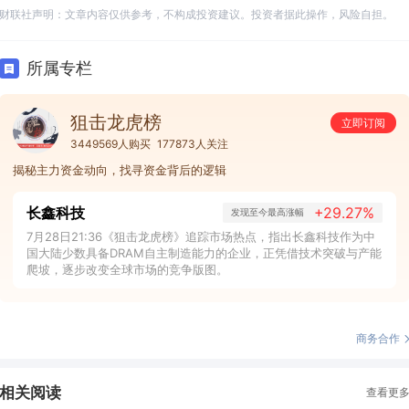
财联社声明：文章内容仅供参考，不构成投资建议。投资者据此操作，风险自担。
所属专栏
狙击龙虎榜
立即订阅
3449569人购买
177873人关注
揭秘主力资金动向，找寻资金背后的逻辑
长鑫科技
+29.27%
发现至今最高涨幅
7月28日21:36《狙击龙虎榜》追踪市场热点，指出长鑫科技作为中
国大陆少数具备DRAM自主制造能力的企业，正凭借技术突破与产能
爬坡，逐步改变全球市场的竞争版图。
商务合作
相关阅读
查看更