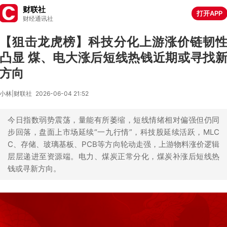
财联社
打开APP
财经通讯社
【狙击龙虎榜】科技分化上游涨价链韧
凸显 煤、电大涨后短线热钱近期或寻找
方向
小林|财联社
2026-06-04 21:52
今日指数弱势震荡，量能有所萎缩，短线情绪相对偏强但仍同
步回落，盘面上市场延续“一九行情”，科技股延续活跃，MLC
C、存储、玻璃基板、PCB等方向轮动走强，上游物料涨价逻辑
层层递进至资源端。电力、煤炭正常分化，煤炭补涨后短线热
钱或寻新方向。