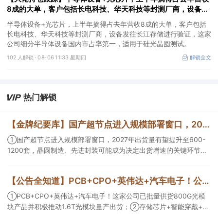
8成的大单，客户包括长电科技、华天科技等封测厂商，设备发
往长江存储进行验证，这家公司细分设备国内市占率第一
半导体设备+光芯片，上半年摘得占去年营收8成的大单，客户包括
长电科技、华天科技等封测厂商，设备发往长江存储进行验证，这家
公司细分半导体设备国内市占率第一，适用于硅光晶圆测试。
102 人解锁 ·
08-06 11:33 星期四
解锁全文
热门解锁
【金牌纪要库】国产超节点进入规模部署窗口，2027年出货量有望提升至600-1200套，晶圆制造、先进封装可能成为决定出货增速的关键环节
①国产超节点进入规模部署窗口，2027年出货量有望提升至600-
1200套，晶圆制造、先进封装可能成为决定出货增速的关键环节；
②服务器ODM扩产弹性较强，毛利率有望由传统服务器的4%-8%
提升至10%-15%，这两家公司占据整机市场的核心份额；③国产交
【公告全知道】PCB+CPO+英伟达+汽车电子！公司已批量供货800G光模块
换芯片已经由送样验证逐步进入小批量应用，中低速率产品替代有
望加快，400G、800G产品正进入认证和导入阶段。
①PCB+CPO+英伟达+汽车电子！这家公司已批量供货800G光模
块产品并积极推动1.6T光模块量产出货；②存储芯片+智能穿戴+华
为！这家公司公司大容量NOR Flash已成功导入PC、服务器大客