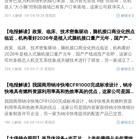
业务已成为利润增长的核心来源，成为智元首批“A链”供应商，在机
器人“大小脑”控制器领域已有客户订单落地，这家公司获净买入；
②AI安全+网络安全+华为鲲鹏+摘帽，以“AI+安全”为核心战略，推
307 人解锁 ·
08-06 19:24 星期四
解锁全文
出AI数据安全产品矩阵，自主研发的大数据AI应用平台、AI数据安全
分类分级产品获得市场高度认可，机构大额净买入这家公司。
【电报解读】政策、临床、技术密集驱动，脑机接口商业化拐点
临近，机构看好2026年是植入式脑机接口量产元年，国产产线
或投产在即，这家公司对多模态人机交互系统集成关键技术进行
政策、临床、技术密集驱动，脑机接口商业化拐点临近，机构看好
了研发
2026年是植入式脑机接口量产元年，国产产线或投产在即，这家公
司对多模态人机交互系统集成关键技术进行了研发，另一家成立了人
工智能与脑机工程研究院。
356 人解锁 ·
08-06 17:21 星期四
解锁全文
【电报解读】我国商用钠冷快堆CFR1000完成标准设计，钠冷
快堆具有燃料资源利用率高和热效率高的优点，这家公司是国内
首家获得钠冷快堆细分设备制造许可企业
我国商用钠冷快堆CFR1000完成标准设计，钠冷快堆具有燃料资源
利用率高和热效率高的优点，这家公司是国内首家获得钠冷快堆细分
设备制造许可企业，另一家为钠冷快堆提供的配套产品已交货。
180 人解锁 ·
08-06 14:01 星期四
解锁全文
【大佬持仓跟踪】半导体设备+光芯片，上半年摘得占去年营收