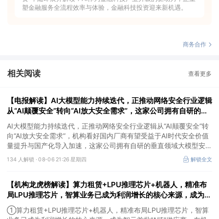
塑金融服务全流程效率与体验，金融科技投资迎来新机遇。
商务合作
相关阅读
查看更多
【电报解读】AI大模型能力持续迭代，正推动网络安全行业逻辑
从“AI颠覆安全”转向“AI放大安全需求”，这家公司拥有自研的垂
直领域大模型安全GPT
AI大模型能力持续迭代，正推动网络安全行业逻辑从“AI颠覆安全”转
向“AI放大安全需求”，机构看好国内厂商有望受益于AI时代安全价值
量提升与国产化导入加速，这家公司拥有自研的垂直领域大模型安全
GPT，另一家在数据安全及网络安全上有完整的软硬件解决方案。
134 人解锁 ·
08-06 21:26 星期四
解锁全文
【机构龙虎榜解读】算力租赁+LPU推理芯片+机器人，精准布
局LPU推理芯片，智算业务已成为利润增长的核心来源，成为智
元首批“A链”供应商，在机器人“大小脑”控制器领域已有客户订
①算力租赁+LPU推理芯片+机器人，精准布局LPU推理芯片，智算
单落地，这家公司获净买入