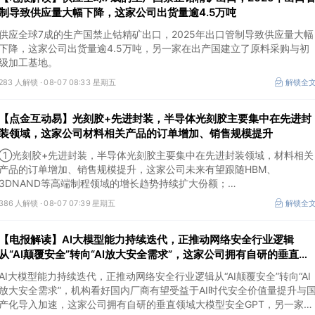
制导致供应量大幅下降，这家公司出货量逾4.5万吨
供应全球7成的生产国禁止钴精矿出口，2025年出口管制导致供应量大幅
下降，这家公司出货量逾4.5万吨，另一家在出产国建立了原料采购与初
级加工基地。
283 人解锁 ·
08-07 08:33 星期五
解锁全
【点金互动易】光刻胶+先进封装，半导体光刻胶主要集中在先进封
装领域，这家公司材料相关产品的订单增加、销售规模提升
①光刻胶+先进封装，半导体光刻胶主要集中在先进封装领域，材料相关
产品的订单增加、销售规模提升，这家公司未来有望跟随HBM、
3DNAND等高端制程领域的增长趋势持续扩大份额；
②华为+高速连接器，这家公司是深耕连接器国产核心骨干，高速互联产
386 人解锁 ·
08-07 07:39 星期五
解锁全
品已对接导入国内头部AI服务器厂商，深度绑定华为供应链。
【电报解读】AI大模型能力持续迭代，正推动网络安全行业逻辑
从“AI颠覆安全”转向“AI放大安全需求”，这家公司拥有自研的垂直领
域大模型安全GPT
AI大模型能力持续迭代，正推动网络安全行业逻辑从“AI颠覆安全”转向“AI
放大安全需求”，机构看好国内厂商有望受益于AI时代安全价值量提升与
产化导入加速，这家公司拥有自研的垂直领域大模型安全GPT，另一家在