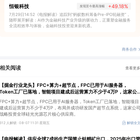
恒银科技
+49.18%
发现至今最高涨幅
7月29日14:52《电报解读》追踪到“蚂蚁数科筹备Pre-IPO轮融资”，
随即展开解读：AI作为金融科技产业升级的驱动力，正重塑金融服务
全流程效率与体验，金融科技投资迎来新机遇。
商务合作
相关阅读
查看更
【掘金行业龙头】FPC+算力+超节点，FPC已用于AI服务器，
Token工厂已落地，智能项目建成后运营算力不少于4万P，这家公
司布局并成功研发国产超节点系统
FPC+算力+超节点，FPC已用于AI服务器，Token工厂已落地，智能项目
建成后运营算力不少于4万P，布局并成功研发国产超节点系统，这家公
战略投资全球硅光光源芯片核心供应商。
312 人解锁 ·
08-07 11:31 星期五
解锁全
【电报解读】供应全球7成的生产国禁止钴精矿出口，2025年出口