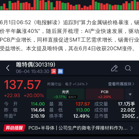
6月1日06:52《电报解读》追踪到“算力金属锡价格暴涨，
价半年飙涨40%”，随后展开梳理：AI产业快速发展，驱
PCB产业增长，同样直接促进SMT工艺需求增长，锡膏行
受益增长。本文提及唯特偶，其在6月4日收获20CM涨停。