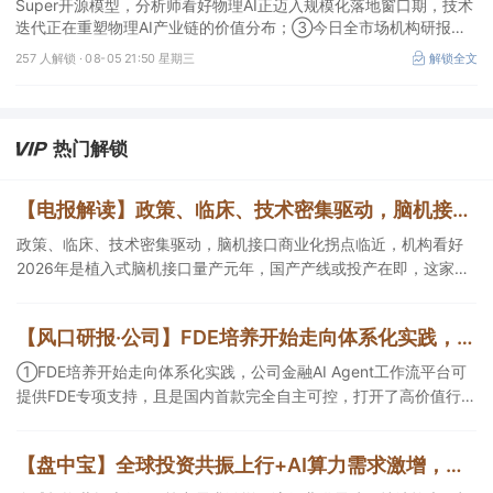
Super开源模型，分析师看好物理AI正迈入规模化落地窗口期，技术
迭代正在重塑物理AI产业链的价值分布；③今日全市场机构研报共
发布120篇，朗姿股份有望迎来拐点，11家公司获得首度覆盖，其中
257 人解锁 ·
08-05 21:50 星期三
解锁全文
天风证券、江航装备获新财富分析师深度覆盖；④在个股机构关注
度排行中，神火股份首次上榜，前五名依次为东鹏饮料>药明康德>
宁德时代>神火股份>西部矿业。
热门解锁
【电报解读】政策、临床、技术密集驱动，脑机接口商业化拐点临近，机构看好2026年是植入式脑机接口量产元年，国产产线或投产在即，这家公司对多模态人机交互系统集成关键技术进行了研发
政策、临床、技术密集驱动，脑机接口商业化拐点临近，机构看好
2026年是植入式脑机接口量产元年，国产产线或投产在即，这家公
司对多模态人机交互系统集成关键技术进行了研发，另一家成立了
人工智能与脑机工程研究院。
【风口研报·公司】FDE培养开始走向体系化实践，公司金融AIAgent工作流平台可提供FDE专项支持，且是国内首款完全自主可控，打开了高价值行业的落地空间；另有公司兼具成长强确定性、低估值、高股息属性
①FDE培养开始走向体系化实践，公司金融AI Agent工作流平台可
提供FDE专项支持，且是国内首款完全自主可控，打开了高价值行业
的落地空间； ②这家公司兼具成长强确定性、低估值、高股息属
性，受益于国内外贸易额高速增长，且还有AI应用加速渗透+跨境支
【盘中宝】全球投资共振上行+AI算力需求激增，该行业供需缺口持续拉大，机构称相关板块整体估值已处低位，这家企业细分产品市占率第一
付等成长极。