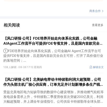
商务合作
相关阅读
查看更多
【风口研报·公司】FDE培养开始走向体系化实践，公司金融
AIAgent工作流平台可提供FDE专项支持，且是国内首款完全自
主可控，打开了高价值行业的落地空间；另有公司兼具成长强确
①FDE培养开始走向体系化实践，公司金融AI Agent工作流平台可
定性、低估值、高股息属性
提供FDE专项支持，且是国内首款完全自主可控，打开了高价值行业
的落地空间；
②这家公司兼具成长强确定性、低估值、高股息属性，受益于国内
108 人解锁 ·
08-06 17:12 星期四
解锁全文
外贸易额高速增长，且还有AI应用加速渗透+跨境支付等成长极。
【风口研报·公司】北美缺电带动卡特彼勒利润大超预期，公司
作为头部主机厂核心供应商，订单充足并计划新增多条生产线，
有望抢抓算力备电新机
受益北美地区电力短缺导致的数据中心建设增加，并推动燃气轮机等
发电设备需求上升，卡特彼勒二季度营收首次突破200亿美元，利润
大幅超预期，并上调全年业绩指引。公司供应卡特彼勒等全球头部发
动机主机厂，产品订单充足，并计划2026年新增多条生产线，同时