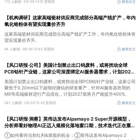
172 人解锁 ·
08-06 13:51 星期四
解锁全文
海外泰国工厂建设顺利推进，有望抢抓算力备电新机，打开成长空
间。
【机构调研】这家高端瓷材供应商完成部分高端产线扩产，年内
氧化锆粉体有望实现量价齐升
这家高端瓷材供应商完成部分高端产线扩产工作，年内氧化锆粉体有
望实现量价齐升。
94 人解锁 ·
08-06 12:40 星期四
解锁全文
【风口研报·公司】美国计划禁止出口钨废料，或将扰动全球
PCB钴针产业链，这家公司深度绑定AI服务器需求，计划2027
底将月产能提升400%
美国计划禁止出口钨废料，或将扰动全球PCB钴针产业链，这家公司
聚焦于0.20mm以下超细径微钻的研发量产，针对AI服务器所用的
M9等高端板材进行产品优化，计划2027底将月产能提升400%。
247 人解锁 ·
08-06 10:42 星期四
解锁全文
【风口研报·洞察】英伟达发布Alpamayo 2 Super开源模型，
分析师看好物理AI正迈入规模化落地窗口期，技术迭代正在重塑
物理AI产业链的价值分布；如何看待当前红利&港股的机会
①如何看待当前红利&港股的机会；②英伟达发布Alpamayo 2