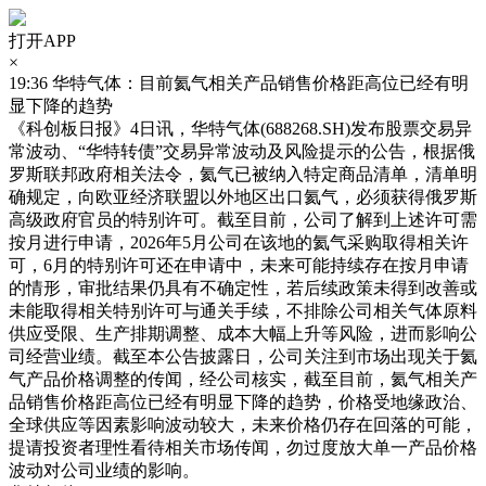
打开APP
×
19:36
华特气体：目前氦气相关产品销售价格距高位已经有明
显下降的趋势
《科创板日报》4日讯，华特气体(688268.SH)发布股票交易异
常波动、“华特转债”交易异常波动及风险提示的公告，根据俄
罗斯联邦政府相关法令，氦气已被纳入特定商品清单，清单明
确规定，向欧亚经济联盟以外地区出口氦气，必须获得俄罗斯
高级政府官员的特别许可。截至目前，公司了解到上述许可需
按月进行申请，2026年5月公司在该地的氦气采购取得相关许
可，6月的特别许可还在申请中，未来可能持续存在按月申请
的情形，审批结果仍具有不确定性，若后续政策未得到改善或
未能取得相关特别许可与通关手续，不排除公司相关气体原料
供应受限、生产排期调整、成本大幅上升等风险，进而影响公
司经营业绩。截至本公告披露日，公司关注到市场出现关于氦
气产品价格调整的传闻，经公司核实，截至目前，氦气相关产
品销售价格距高位已经有明显下降的趋势，价格受地缘政治、
全球供应等因素影响波动较大，未来价格仍存在回落的可能，
提请投资者理性看待相关市场传闻，勿过度放大单一产品价格
波动对公司业绩的影响。