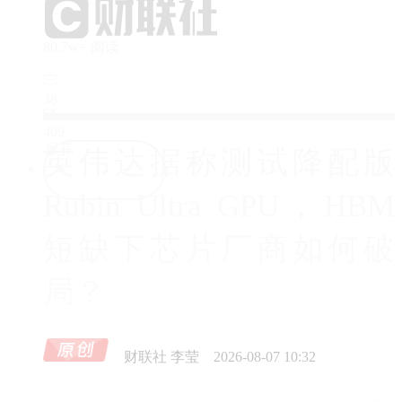
80.7w+ 阅读
38
409
展开
英伟达据称测试降配版
Rubin Ultra GPU，HBM
短缺下芯片厂商如何破
局？
财联社 李莹
2026-08-07 10:32