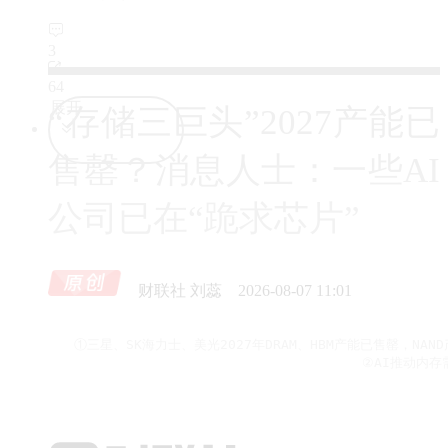
3
64
展开
“存储三巨头”2027产能已
售罄？消息人士：一些AI
公司已在“跪求芯片”
财联社 刘蕊
2026-08-07 11:01
①三星、SK海力士、美光2027年DRAM、HBM产能已售罄，NA
                                    