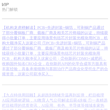
热门解锁
【机构龙虎榜解读】PCB+先进封装+铜箔，可剥铜产品通过
了部分覆铜板厂商、载板厂商及相关芯片终端的认证，持续获
得小批量订单，主要应用场景包括芯片封装光模块用PCB，机
构大额净买入这家公司
①PCB+先进封装+铜箔，可剥铜产品
通过了部分覆铜板厂商、载板厂商及相关芯片终端的认证，持
续获得小批量订单，主要应用场景包括芯片封装光模块用
PCB，机构大额净买入这家公司；②创新药CDMO+减肥药，
收购国外知名CRO企业，在创新药API的化学合成等方面具有
丰富经验，具备承接细胞与基因治疗产品商业化受托生产的合
规资质，这家公司获净买入。
【九点特供周回顾】从超跌到情绪升温再到反弹，栏目梳理
AI应用题材逻辑，AI教育人气公司解读后获4连板
①一表精选
栏目梳理的优质资讯，AI应用、有色、半导体等领域多家热