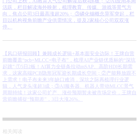
门公司上榜，AI教育人气公司解读后获4连板； ②AI应用本周
活跃，栏目解读海外映射，梳理教育、传媒、游戏等景气方
向，焦点公司3日最高涨超20%； ③磷化铟概念异军突起，栏
目以机构视角前瞻产业供需情况，提及2家核心公司双双涨
停。
【风口研报回顾】兼顾成长逻辑+基本面安全边际！王牌自营
前瞻覆盖“pcb+MLCC+电子布”，梳理AI产业链优质标的“深坑
起跳”
①5日2板！AI算力全链条拉动mSAP、高阶HDI长期需
求，这家高端PCB隐形冠军迎长期成长空间；②产能释放跟不
上需求！电子布未来3年缺口难消，深坑之际再梳理行业逻
辑，人气龙头涨超3成；③AI服务器、机器人带动MLCC景气
周期持续！这家公司扩产、涨价预期暂未被市场定价，王牌自
营前瞻捕捉“预期差”，3日大涨26%。
相关阅读