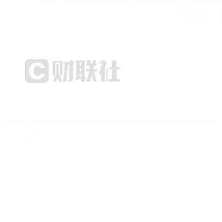
①据称，英伟达正在测试多款Rubin Ultra GPU，部分备选
                                    ②
                                    
90.6w+ 阅读
11
60
展开
评论
热度
最新