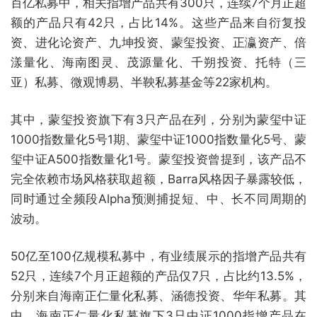
百亿私募中，相关指增产品共有300只，连续7个月正超
额的产品只有42只，占比14%。这些产品来自衍复投
资、进化论资产、九坤投资、蒙玺投资、正瀛资产、倍
漾量化、海南图灵、茂源量化、千朔投资、托特（三
亚）私募、微观博易、半鞅私募基金等22家机构。
其中，蒙玺投资旗下有3只产品在列，分别为蒙玺中证
1000指数量化5号1期、蒙玺中证1000指数量化5号、蒙
玺中证A500指数量化1号。蒙玺投资曾提到，该产品不
完全依赖市场风格获取超额，Barra风格因子暴露较低，
同时通过全频段Alpha预测捕捉短、中、长不同周期的
波动。
50亿至100亿规模私募中，有业绩展示的指增产品共有
52只，连续7个月正超额的产品仅7只，占比约13.5%，
分别来自海南正仁量化私募、涵德投资、华年私募。其
中，海南正仁量化私募旗下3只中证1000指增产品在