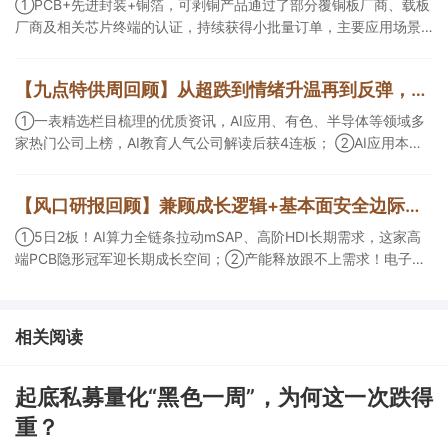
①PCB+先进封装+铜箔，可剥铜产品通过了部分覆铜板厂商、载板
厂商及相关芯片终端的认证，持续获得小批量订单，主要应用场景
包括芯片封装光模块用PCB，机构大额净买入这家公司；②创新药
CDMO+减肥药，收购国外知名CRO企业，在创新药API的化学合成
【九点特供周回顾】从超跌到情绪升温再到反弹，栏目梳理AI应用题材逻辑，AI教育人气公司解读后获4连板
等方面具有丰富经验，具备承接细胞与基因治疗产品商业化受托生
产的合规资质，这家公司获净买入。
①一表精选栏目梳理的优质资讯，AI应用、有色、半导体等领域多
家热门公司上榜，AI教育人气公司解读后获4连板； ②AI应用本周
活跃，栏目解读海外映射，梳理教育、传媒、游戏等景气方向，焦
点公司3日最高涨超20%； ③磷化铟概念异军突起，栏目以机构视
【风口研报回顾】兼顾成长逻辑+基本面安全边际！王牌自营前瞻覆盖“pcb+MLCC+电子布”，梳理AI产业链优质标的“深坑起跳”
角前瞻产业供需情况，提及2家核心公司双双涨停。
①5日2板！AI算力全链条拉动mSAP、高阶HDI长期需求，这家高
端PCB隐形冠军迎长期成长空间；②产能释放跟不上需求！电子布
未来3年缺口难消，深坑之际再梳理行业逻辑，人气龙头涨超3成；
③AI服务器、机器人带动MLCC景气周期持续！这家公司扩产、涨
价预期暂未被市场定价，王牌自营前瞻捕捉“预期差”，3日大涨
相关阅读
26%。
起底私募量化“黑色一周”，为何这一次跌得
重？