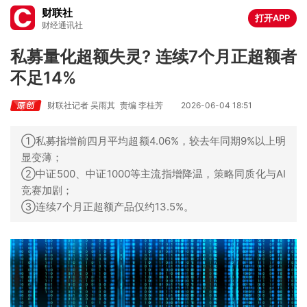
财联社
打开APP
财经通讯社
私募量化超额失灵? 连续7个月正超额者
不足14%
财联社记者 吴雨其
责编 李桂芳
2026-06-04 18:51
①私募指增前四月平均超额4.06%，较去年同期9%以上明
显变薄；
②中证500、中证1000等主流指增降温，策略同质化与AI
竞赛加剧；
③连续7个月正超额产品仅约13.5%。