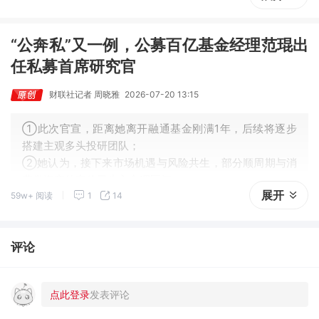
③中信证券联合九坤、金锝等六家头部私募推出“信步长
投”服务，正式开启将私募定投机制引入券商服务包。
“公奔私”又一例，公募百亿基金经理范琨出
任私募首席研究官
财联社记者 周晓雅
2026-07-20 13:15
①此次官宣，距离她离开融通基金刚满1年，后续将逐步
搭建主观多头投研团队；
②她认为，接下来市场机遇与风险共生，部分顺周期与消
费类资产的定价已步入合理区间。
展开
59w+ 阅读
1
14
评论