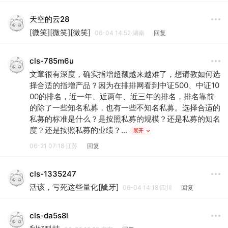
天空的云28
[微笑][微笑][微笑]
06-04 14:52·湖南
回复
cls-785m6u
文章很有深度，确实指增超额越来越难了，想请教如何选
择合适的指增产品？因为在排排网看到中证500、中证10
00的排名，近一年、近两年、近三年的排名，排名靠前
的除了一些知名私募，也有一些不知名私募。选择合适的
私募的标准是什么？是按照私募的规模？还是私募的知名
度？还是按照私募的业绩？...
展开
06-21 07:18·江苏
回复
cls-1335247
活该，亏死这些量化[龇牙]
06-04 14:18·四川
回复
cls-da5s8l