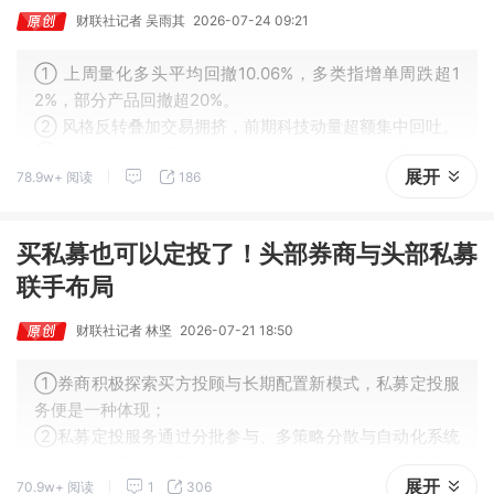
财联社记者 吴雨其
2026-07-24 09:21
① 上周量化多头平均回撤10.06%，多类指增单周跌超1
2%，部分产品回撤超20%。
② 风格反转叠加交易拥挤，前期科技动量超额集中回吐。
③ 量化既是市场下跌承压者，也可能成为拥挤交易传导节
展开
78.9w+ 阅读
186
点。
买私募也可以定投了！头部券商与头部私募
联手布局
财联社记者 林坚
2026-07-21 18:50
①券商积极探索买方投顾与长期配置新模式，私募定投服
务便是一种体现；
②私募定投服务通过分批参与、多策略分散与自动化系统
执行，旨在降低投资者对单一入场时点的依赖并平滑择时
展开
70.9w+ 阅读
1
306
风险；