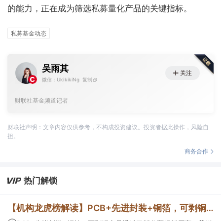
的能力，正在成为筛选私募量化产品的关键指标。
私募基金动态
吴雨其
关注
微信：UkikikiNg
复制
财联社基金频道记者
财联社声明：文章内容仅供参考，不构成投资建议。投资者据此操作，风险自
担。
商务合作
热门解锁
【机构龙虎榜解读】PCB+先进封装+铜箔，可剥铜产品通过了部分覆铜板厂商、载板厂商及相关芯片终端的认证，持续获得小批量订单，主要应用场景包括芯片封装光模块用PCB，机构大额净买入这家公司