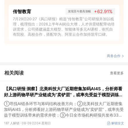
传智教育
+62.91%
发现至今最高涨幅
7月29日20:27《风口研报》精选“传智教育”公司研报并加以梳
理，梳理指出：2026上半年AI岗位大增，人才供需错配带动培
训需求，公司搭建涵盖大模型、智能体等多元AI课程，依托自
有院校、高校合作，搭配华为、阿里云合作加持筑牢口碑。
商务合作
相关阅读
查看更多
【风口研报·洞察】北美科技大厂近期密集加码AI4S，分析师看
好上游药物早研产业链成为“卖铲层”，或率先受益于模型训练带
来的需求井喷；寻找AI错杀环节与筹码结构改善方向
①寻找AI错杀环节与筹码结构改善方向；②北美科技大厂近期密集
加码AI4S，分析师看好上游药物早研产业链成为“卖铲层”，或率先受
益于模型训练带来的需求井喷；③今日全市场机构研报共发布334
篇，九安医疗评级得到上调，28家公司获得首度覆盖，其中欧圣电
187 人解锁 ·
08-09 22:04 星期日
解锁全文
气、思瑞浦获新财富分析师深度覆盖；④在个股机构关注度排行