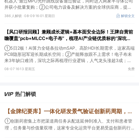
机器人”通过MPO光纤跳线设备通过验证，同时进入两家半导体公司
并获小批量复购；②公司电力设备及解决方案的全球供应商，提前
布局SST等高价值产品，出海业务迎来收获。
386 人解锁 ·
08-09 16:01 星期日
解锁全文
【风口研报回顾】兼顾成长逻辑+基本面安全边际！王牌自营前
瞻覆盖“pcb+MLCC+电子布”，梳理AI产业链优质标的“深坑起
跳”
①5日2板！AI算力全链条拉动mSAP、高阶HDI长期需求，这家高端
PCB隐形冠军迎长期成长空间；②产能释放跟不上需求！电子布未
来3年缺口难消，深坑之际再梳理行业逻辑，人气龙头涨超3成；
③AI服务器、机器人带动MLCC景气周期持续！这家公司扩产、涨
08-07 16:13 星期五
免费
价预期暂未被市场定价，王牌自营前瞻捕捉“预期差”，3日大涨
26%。
热门解锁
【金牌纪要库】一体化研发景气验证创新药周期，商业渠道与AI科研设备同步扩容
①创新药密集上市把渠道商任务从配送延伸到准入、支付和患者管
理，任务量与价值量双增，这家专业化运营平台更易受益创新药行
业爆发；②AI正在优化创新药研发效率以及提供更多可能性，且已