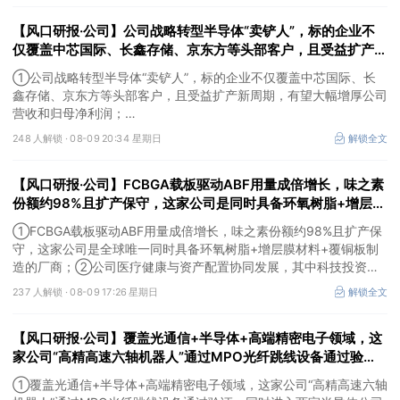
中，健盛集团首次上榜，前五名依次为药明康德>百润股份>东鹏饮
【风口研报·公司】公司战略转型半导体“卖铲人”，标的企业不
料>华峰化学>健盛集团。
仅覆盖中芯国际、长鑫存储、京东方等头部客户，且受益扩产新
周期，有望大幅增厚公司营收和归母净利润；周策略：市场情绪
①公司战略转型半导体“卖铲人”，标的企业不仅覆盖中芯国际、长
有望逐渐回暖并重拾上行趋势
鑫存储、京东方等头部客户，且受益扩产新周期，有望大幅增厚公司
营收和归母净利润；
②周策略：市场情绪有望逐渐回暖并重拾上行趋势。
248 人解锁 ·
08-09 20:34 星期日
解锁全文
【风口研报·公司】FCBGA载板驱动ABF用量成倍增长，味之素
份额约98%且扩产保守，这家公司是同时具备环氧树脂+增层膜
材料+覆铜板制造的厂商；这家公司科技投资重点项目包括月之
①FCBGA载板驱动ABF用量成倍增长，味之素份额约98%且扩产保
暗面、DeepSeek等
守，这家公司是全球唯一同时具备环氧树脂+增层膜材料+覆铜板制
造的厂商；②公司医疗健康与资产配置协同发展，其中科技投资覆
盖模型、算力与应用，重点项目包括月之暗面、DeepSeek等，资产
237 人解锁 ·
08-09 17:26 星期日
解锁全文
价值有望逐步兑现。
【风口研报·公司】覆盖光通信+半导体+高端精密电子领域，这
家公司“高精高速六轴机器人”通过MPO光纤跳线设备通过验
证，同时进入两家半导体公司并获小批量复购；另有一家公司电
①覆盖光通信+半导体+高端精密电子领域，这家公司“高精高速六轴
力设备及解决方案的全球供应商