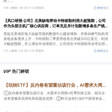
间；
②这家公司兼具成长强确定性、低估值、高股息属性，受益于国内
108 人解锁 ·
08-06 17:12 星期四
解锁全文
外贸易额高速增长，且还有AI应用加速渗透+跨境支付等成长极。
【风口研报·公司】北美缺电带动卡特彼勒利润大超预期，公司
作为头部主机厂核心供应商，订单充足并计划新增多条生产线，
有望抢抓算力备电新机
受益北美地区电力短缺导致的数据中心建设增加，并推动燃气轮机等
发电设备需求上升，卡特彼勒二季度营收首次突破200亿美元，利润
大幅超预期，并上调全年业绩指引。公司供应卡特彼勒等全球头部发
动机主机厂，产品订单充足，并计划2026年新增多条生产线，同时
172 人解锁 ·
08-06 13:51 星期四
解锁全文
海外泰国工厂建设顺利推进，有望抢抓算力备电新机，打开成长空
间。
热门解锁
【玩转ETF】反内卷有望重估该行业，AI需求大周期+旺季到来之际，相关企业有望兼具高弹性和高股息优势；机构看多港股互联网的逻辑
①反内卷有望重估该行业，AI需求大周期+旺季到来之际，相关企
业有望兼具高弹性和高股息优势；②昨日这些行业ETF获得资金关
注；③机构看多港股互联网的逻辑。