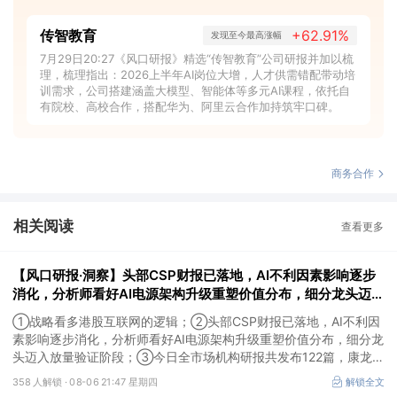
传智教育
+62.91%
发现至今最高涨幅
7月29日20:27《风口研报》精选“传智教育”公司研报并加以梳
理，梳理指出：2026上半年AI岗位大增，人才供需错配带动培
训需求，公司搭建涵盖大模型、智能体等多元AI课程，依托自
有院校、高校合作，搭配华为、阿里云合作加持筑牢口碑。
商务合作
相关阅读
查看更多
【风口研报·洞察】头部CSP财报已落地，AI不利因素影响逐步
消化，分析师看好AI电源架构升级重塑价值分布，细分龙头迈入
放量验证阶段；战略看多港股互联网的逻辑
①战略看多港股互联网的逻辑；②头部CSP财报已落地，AI不利因
素影响逐步消化，分析师看好AI电源架构升级重塑价值分布，细分龙
头迈入放量验证阶段；③今日全市场机构研报共发布122篇，康龙化
成、江淮汽车评级得到上调，9家公司获得首度覆盖，其中乔锋智能
358 人解锁 ·
08-06 21:47 星期四
解锁全文
获新财富分析师深度覆盖；④在个股机构关注度排行中，华峰化学