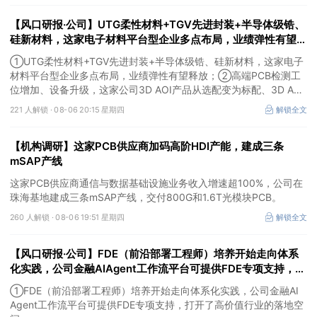
首次上榜，前五名依次为东鹏饮料>药明康德>百润股份>华峰化学>
【风口研报·公司】UTG柔性材料+TGV先进封装+半导体级锆、
健盛集团。
硅新材料，这家电子材料平台型企业多点布局，业绩弹性有望释
放；高端PCB检测工位增加、设备升级，这家公司3D AOI产品
①UTG柔性材料+TGV先进封装+半导体级锆、硅新材料，这家电子
从选配变为标配
材料平台型企业多点布局，业绩弹性有望释放；②高端PCB检测工
位增加、设备升级，这家公司3D AOI产品从选配变为标配、3D AXI
设备逐步成为刚需，现已进入头部客户供应体系。
221 人解锁 ·
08-06 20:15 星期四
解锁全文
【机构调研】这家PCB供应商加码高阶HDI产能，建成三条
mSAP产线
这家PCB供应商通信与数据基础设施业务收入增速超100%，公司在
珠海基地建成三条mSAP产线，交付800G和1.6T光模块PCB。
260 人解锁 ·
08-06 19:51 星期四
解锁全文
【风口研报·公司】FDE（前沿部署工程师）培养开始走向体系
化实践，公司金融AIAgent工作流平台可提供FDE专项支持，打
开了高价值行业的落地空间；另有公司兼具成长强确定性、低估
①FDE（前沿部署工程师）培养开始走向体系化实践，公司金融AI
值、高股息属性
Agent工作流平台可提供FDE专项支持，打开了高价值行业的落地空