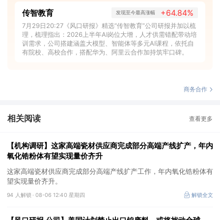
传智教育
+64.84%
发现至今最高涨幅
7月29日20:27《风口研报》精选“传智教育”公司研报并加以梳
理，梳理指出：2026上半年AI岗位大增，人才供需错配带动培
训需求，公司搭建涵盖大模型、智能体等多元AI课程，依托自
有院校、高校合作，搭配华为、阿里云合作加持筑牢口碑。
商务合作
相关阅读
查看更多
【机构调研】这家高端瓷材供应商完成部分高端产线扩产，年内
氧化锆粉体有望实现量价齐升
这家高端瓷材供应商完成部分高端产线扩产工作，年内氧化锆粉体有
望实现量价齐升。
94 人解锁 ·
08-06 12:40 星期四
解锁全文