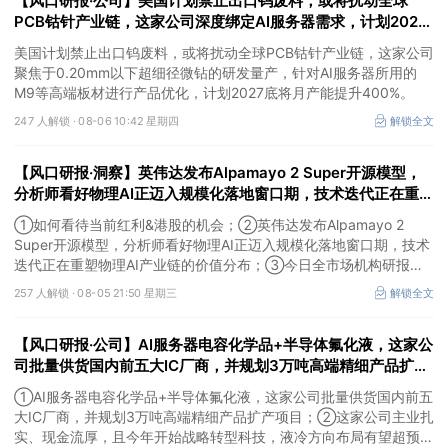
【风口研报·公司】美国计划禁止出口钨废料，或将扰动全球
PCB钴针产业链，这家公司深度绑定AI服务器需求，计划2027
底将月产能提升400%
美国计划禁止出口钨废料，或将扰动全球PCB钴针产业链，这家公司
聚焦于0.20mm以下超细径微钻的研发量产，针对AI服务器所用的
M9等高端板材进行产品优化，计划2027底将月产能提升400%。
247 人解锁 ·
08-06 10:42 星期四
解锁全文
【风口研报·洞察】英伟达发布Alpamayo 2 Super开源模型，
分析师看好物理AI正迈入规模化落地窗口期，技术迭代正在重塑
物理AI产业链的价值分布；如何看待当前红利&港股的机会
①如何看待当前红利&港股的机会；②英伟达发布Alpamayo 2
Super开源模型，分析师看好物理AI正迈入规模化落地窗口期，技术
迭代正在重塑物理AI产业链的价值分布；③今日全市场机构研报共
发布120篇，朗姿股份有望迎来拐点，11家公司获得首度覆盖，其中
257 人解锁 ·
08-05 21:50 星期三
解锁全文
天风证券、江航装备获新财富分析师深度覆盖；④在个股机构关注
度排行中，神火股份首次上榜，前五名依次为东鹏饮料>药明康德>
【风口研报·公司】AI服务器电容化学品+半导体氟化液，这家公
宁德时代>神火股份>西部矿业。
司批量供货国内前五大IC厂商，并规划3万吨高端精细产品扩产
项目；这家公司主业扎实、现金流厚，且今年开始战略转型科
①AI服务器电容化学品+半导体氟化液，这家公司批量供货国内前五
技，液冷方向布局有望超预期
大IC厂商，并规划3万吨高端精细产品扩产项目；②这家公司主业扎
实、现金流厚，且今年开始战略转型科技，液冷方向布局有望超预