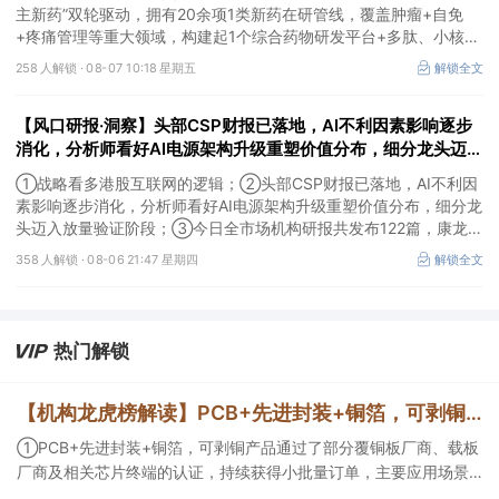
主新药”双轮驱动，拥有20余项1类新药在研管线，覆盖肿瘤+自免
+疼痛管理等重大领域，构建起1个综合药物研发平台+多肽、小核
酸、CGT、小分子4个创新技术平台，创新转型成果正逐步兑现。
258 人解锁 ·
08-07 10:18 星期五
解锁全文
【风口研报·洞察】头部CSP财报已落地，AI不利因素影响逐步
消化，分析师看好AI电源架构升级重塑价值分布，细分龙头迈入
放量验证阶段；战略看多港股互联网的逻辑
①战略看多港股互联网的逻辑；②头部CSP财报已落地，AI不利因
素影响逐步消化，分析师看好AI电源架构升级重塑价值分布，细分龙
头迈入放量验证阶段；③今日全市场机构研报共发布122篇，康龙化
成、江淮汽车评级得到上调，9家公司获得首度覆盖，其中乔锋智能
358 人解锁 ·
08-06 21:47 星期四
解锁全文
获新财富分析师深度覆盖；④在个股机构关注度排行中，华峰化学
首次上榜，前五名依次为东鹏饮料>药明康德>百润股份>华峰化学>
健盛集团。
热门解锁
【机构龙虎榜解读】PCB+先进封装+铜箔，可剥铜产品通过了部分覆铜板厂商、载板厂商及相关芯片终端的认证，持续获得小批量订单，主要应用场景包括芯片封装光模块用PCB，机构大额净买入这家公司
①PCB+先进封装+铜箔，可剥铜产品通过了部分覆铜板厂商、载板
厂商及相关芯片终端的认证，持续获得小批量订单，主要应用场景
包括芯片封装光模块用PCB，机构大额净买入这家公司；②创新药