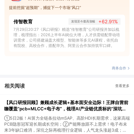
提前挖掘“超预期”，捕捉下一个市场“风口”
传智教育
+62.91%
发现至今最高涨幅
7月29日20:27《风口研报》精选“传智教育”公司研报并加以梳
理，梳理指出：2026上半年AI岗位大增，人才供需错配带动培
训需求，公司搭建涵盖大模型、智能体等多元AI课程，依托自
有院校、高校合作，搭配华为、阿里云合作加持筑牢口碑。
商务合作
相关阅读
查看更多
【风口研报回顾】兼顾成长逻辑+基本面安全边际！王牌自营前
瞻覆盖“pcb+MLCC+电子布”，梳理AI产业链优质标的“深坑起
跳”
①5日2板！AI算力全链条拉动mSAP、高阶HDI长期需求，这家高端
PCB隐形冠军迎长期成长空间；②产能释放跟不上需求！电子布未
来3年缺口难消，深坑之际再梳理行业逻辑，人气龙头涨超3成；