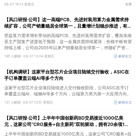
③AI服务器、机器人带动MLCC景气周期持续！这家公司扩产、涨
08-07 16:13 星期五
免费
价预期暂未被市场定价，王牌自营前瞻捕捉“预期差”，3日大涨
26%。
【风口研报·公司】这一高端PCB、先进封装用算力金属需求持
续扩容，公司产销量稳居全球第一，且量增计划稳步推进，有望
充分受益价格上行
受益算力需求增长带动的高端PCB、先进封装用需求扩容，叠加东南
亚主产国复产进度低于预期，这一金属供需持续紧张，价格中枢有望
持续上移，公司自2005年以来产销量稳居全球第一，伴随矿产资源
产量增长与冶炼产能整合并举，公司市占率有望进一步提升，同时有
190 人解锁 ·
08-07 13:04 星期五
解锁全文
望充分受益金属价格上行。
【机构调研】这家平台型芯片企业项目陆续交付验收，ASIC在
手订单覆盖云端AI等多个方向
这家平台型芯片企业项目陆续进入交付验收阶段，公司ASIC在手订
单覆盖云端AI、端侧AI等多个方向，云端算力类为第一大应用方向。
131 人解锁 ·
08-07 12:57 星期五
解锁全文
【风口研报·公司】上半年中国创新药BD交易接近1000亿美
元，这家公司“CRO服务+自主新药”双轮驱动，拥有20余项1类
新药在研管线，覆盖肿瘤+自免+疼痛管理等重大领域
上半年中国创新药BD交易接近1000亿美元，这家公司“CRO服务+自