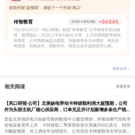
提前挖掘“超预期”，捕捉下一个市场“风口”
传智教育
+64.84%
发现至今最高涨幅
7月29日20:27《风口研报》精选“传智教育”公司研报并加以梳
理，梳理指出：2026上半年AI岗位大增，人才供需错配带动培
训需求，公司搭建涵盖大模型、智能体等多元AI课程，依托自
有院校、高校合作，搭配华为、阿里云合作加持筑牢口碑。
商务合作
相关阅读
查看更多
【风口研报·公司】北美缺电带动卡特彼勒利润大超预期，公司
作为头部主机厂核心供应商，订单充足并计划新增多条生产线，
有望抢抓算力备电新机
受益北美地区电力短缺导致的数据中心建设增加，并推动燃气轮机等
发电设备需求上升，卡特彼勒二季度营收首次突破200亿美元，利润
大幅超预期，并上调全年业绩指引。公司供应卡特彼勒等全球头部发