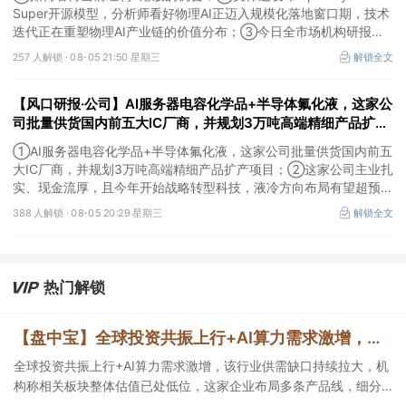
Super开源模型，分析师看好物理AI正迈入规模化落地窗口期，技术
迭代正在重塑物理AI产业链的价值分布；③今日全市场机构研报共
发布120篇，朗姿股份有望迎来拐点，11家公司获得首度覆盖，其中
257 人解锁 ·
08-05 21:50 星期三
解锁全文
天风证券、江航装备获新财富分析师深度覆盖；④在个股机构关注
度排行中，神火股份首次上榜，前五名依次为东鹏饮料>药明康德>
【风口研报·公司】AI服务器电容化学品+半导体氟化液，这家公
宁德时代>神火股份>西部矿业。
司批量供货国内前五大IC厂商，并规划3万吨高端精细产品扩产
项目；这家公司主业扎实、现金流厚，且今年开始战略转型科
①AI服务器电容化学品+半导体氟化液，这家公司批量供货国内前五
技，液冷方向布局有望超预期
大IC厂商，并规划3万吨高端精细产品扩产项目；②这家公司主业扎
实、现金流厚，且今年开始战略转型科技，液冷方向布局有望超预
期。
388 人解锁 ·
08-05 20:29 星期三
解锁全文
热门解锁
【盘中宝】全球投资共振上行+AI算力需求激增，该行业供需缺口持续拉大，机构称相关板块整体估值已处低位，这家企业细分产品市占率第一
全球投资共振上行+AI算力需求激增，该行业供需缺口持续拉大，机
构称相关板块整体估值已处低位，这家企业布局多条产品线，细分
产品市占率第一。