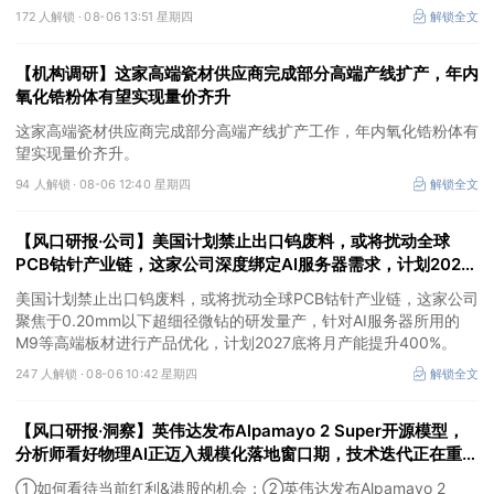
动机主机厂，产品订单充足，并计划2026年新增多条生产线，同时
172 人解锁 ·
08-06 13:51 星期四
解锁全文
海外泰国工厂建设顺利推进，有望抢抓算力备电新机，打开成长空
间。
【机构调研】这家高端瓷材供应商完成部分高端产线扩产，年内
氧化锆粉体有望实现量价齐升
这家高端瓷材供应商完成部分高端产线扩产工作，年内氧化锆粉体有
望实现量价齐升。
94 人解锁 ·
08-06 12:40 星期四
解锁全文
【风口研报·公司】美国计划禁止出口钨废料，或将扰动全球
PCB钴针产业链，这家公司深度绑定AI服务器需求，计划2027
底将月产能提升400%
美国计划禁止出口钨废料，或将扰动全球PCB钴针产业链，这家公司
聚焦于0.20mm以下超细径微钻的研发量产，针对AI服务器所用的
M9等高端板材进行产品优化，计划2027底将月产能提升400%。
247 人解锁 ·
08-06 10:42 星期四
解锁全文
【风口研报·洞察】英伟达发布Alpamayo 2 Super开源模型，
分析师看好物理AI正迈入规模化落地窗口期，技术迭代正在重塑
物理AI产业链的价值分布；如何看待当前红利&港股的机会
①如何看待当前红利&港股的机会；②英伟达发布Alpamayo 2