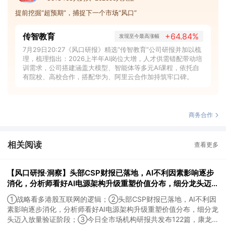
提前挖掘“超预期”，捕捉下一个市场“风口”
传智教育
+64.84%
发现至今最高涨幅
7月29日20:27《风口研报》精选“传智教育”公司研报并加以梳
理，梳理指出：2026上半年AI岗位大增，人才供需错配带动培
训需求，公司搭建涵盖大模型、智能体等多元AI课程，依托自
有院校、高校合作，搭配华为、阿里云合作加持筑牢口碑。
商务合作
相关阅读
查看更多
【风口研报·洞察】头部CSP财报已落地，AI不利因素影响逐步
消化，分析师看好AI电源架构升级重塑价值分布，细分龙头迈入
放量验证阶段；战略看多港股互联网的逻辑
①战略看多港股互联网的逻辑；②头部CSP财报已落地，AI不利因
素影响逐步消化，分析师看好AI电源架构升级重塑价值分布，细分龙
头迈入放量验证阶段；③今日全市场机构研报共发布122篇，康龙化