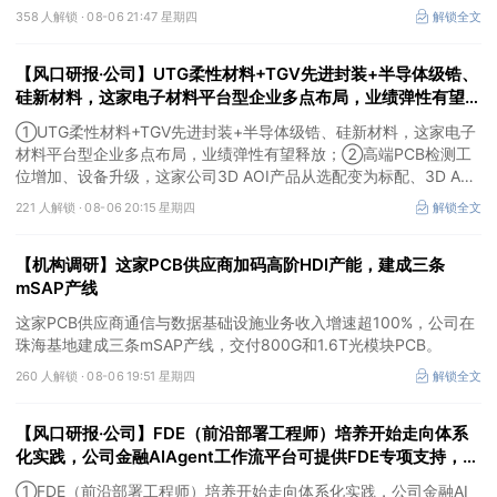
成、江淮汽车评级得到上调，9家公司获得首度覆盖，其中乔锋智能
358 人解锁 ·
08-06 21:47 星期四
解锁全文
获新财富分析师深度覆盖；④在个股机构关注度排行中，华峰化学
首次上榜，前五名依次为东鹏饮料>药明康德>百润股份>华峰化学>
【风口研报·公司】UTG柔性材料+TGV先进封装+半导体级锆、
健盛集团。
硅新材料，这家电子材料平台型企业多点布局，业绩弹性有望释
放；高端PCB检测工位增加、设备升级，这家公司3D AOI产品
①UTG柔性材料+TGV先进封装+半导体级锆、硅新材料，这家电子
从选配变为标配
材料平台型企业多点布局，业绩弹性有望释放；②高端PCB检测工
位增加、设备升级，这家公司3D AOI产品从选配变为标配、3D AXI
设备逐步成为刚需，现已进入头部客户供应体系。
221 人解锁 ·
08-06 20:15 星期四
解锁全文
【机构调研】这家PCB供应商加码高阶HDI产能，建成三条
mSAP产线
这家PCB供应商通信与数据基础设施业务收入增速超100%，公司在
珠海基地建成三条mSAP产线，交付800G和1.6T光模块PCB。
260 人解锁 ·
08-06 19:51 星期四
解锁全文
【风口研报·公司】FDE（前沿部署工程师）培养开始走向体系
化实践，公司金融AIAgent工作流平台可提供FDE专项支持，打
开了高价值行业的落地空间；另有公司兼具成长强确定性、低估
①FDE（前沿部署工程师）培养开始走向体系化实践，公司金融AI