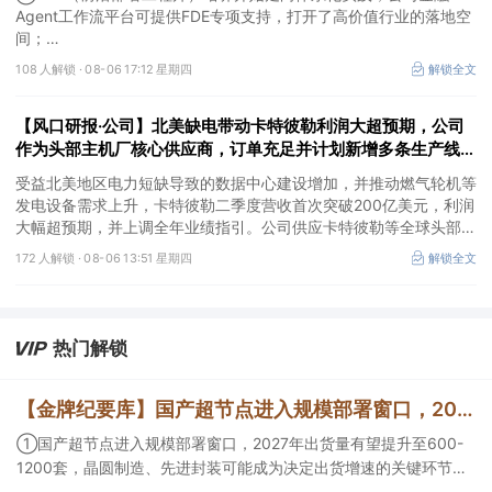
值、高股息属性
Agent工作流平台可提供FDE专项支持，打开了高价值行业的落地空
间；
②这家公司兼具成长强确定性、低估值、高股息属性，受益于国内
108 人解锁 ·
08-06 17:12 星期四
解锁全文
外贸易额高速增长，且还有AI应用加速渗透+跨境支付等成长极。
【风口研报·公司】北美缺电带动卡特彼勒利润大超预期，公司
作为头部主机厂核心供应商，订单充足并计划新增多条生产线，
有望抢抓算力备电新机
受益北美地区电力短缺导致的数据中心建设增加，并推动燃气轮机等
发电设备需求上升，卡特彼勒二季度营收首次突破200亿美元，利润
大幅超预期，并上调全年业绩指引。公司供应卡特彼勒等全球头部发
动机主机厂，产品订单充足，并计划2026年新增多条生产线，同时
172 人解锁 ·
08-06 13:51 星期四
解锁全文
海外泰国工厂建设顺利推进，有望抢抓算力备电新机，打开成长空
间。
热门解锁
【金牌纪要库】国产超节点进入规模部署窗口，2027年出货量有望提升至600-1200套，晶圆制造、先进封装可能成为决定出货增速的关键环节
①国产超节点进入规模部署窗口，2027年出货量有望提升至600-
1200套，晶圆制造、先进封装可能成为决定出货增速的关键环节；
②服务器ODM扩产弹性较强，毛利率有望由传统服务器的4%-8%