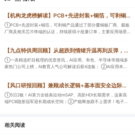
【机构龙虎榜解读】PCB+先进封装+铜箔，可剥铜产品通过了部分覆铜板厂商、载板厂商及相关芯片终端的认证，持续获得小批量订单，主要应用场景包括芯片封装光模块用PCB，机构大额净买入这家公司
①PCB+先进封装+铜箔，可剥铜产品通过了部分覆铜板厂商、载板
厂商及相关芯片终端的认证，持续获得小批量订单，主要应用场景
包括芯片封装光模块用PCB，机构大额净买入这家公司；②创新药
CDMO+减肥药，收购国外知名CRO企业，在创新药API的化学合成
【九点特供周回顾】从超跌到情绪升温再到反弹，栏目梳理AI应用题材逻辑，AI教育人气公司解读后获4连板
等方面具有丰富经验，具备承接细胞与基因治疗产品商业化受托生
产的合规资质，这家公司获净买入。
①一表精选栏目梳理的优质资讯，AI应用、有色、半导体等领域多
家热门公司上榜，AI教育人气公司解读后获4连板； ②AI应用本周
活跃，栏目解读海外映射，梳理教育、传媒、游戏等景气方向，焦
点公司3日最高涨超20%； ③磷化铟概念异军突起，栏目以机构视
【风口研报回顾】兼顾成长逻辑+基本面安全边际！王牌自营前瞻覆盖“pcb+MLCC+电子布”，梳理AI产业链优质标的“深坑起跳”
角前瞻产业供需情况，提及2家核心公司双双涨停。
①5日2板！AI算力全链条拉动mSAP、高阶HDI长期需求，这家高
端PCB隐形冠军迎长期成长空间；②产能释放跟不上需求！电子布
未来3年缺口难消，深坑之际再梳理行业逻辑，人气龙头涨超3成；
③AI服务器、机器人带动MLCC景气周期持续！这家公司扩产、涨
价预期暂未被市场定价，王牌自营前瞻捕捉“预期差”，3日大涨
相关阅读
26%。