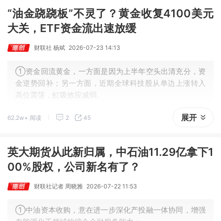
“油金跷跷板”不灵了？黄金收复4100美元
大关，ETF资金流出速放缓
财联社 杨斌
2026-07-23 14:13
①资金回流黄金，一方面是因为上半年空头出清充分，资
金逆势回补；另一方面，近期全球科技股从单边上涨转入
高位震荡，虹吸效应减弱。
②业内人士表示，黄金短期大概率维持宽幅震荡，做多窗
展开
62.2w+ 阅读
2
45
口尚未开启，趋势性上涨或需等到9月之后，核心变量在于
美联储能否释放鸽派信号。
英大期货从此新归属，中石油11.29亿拿下1
00%股权，公司新名有了？
财联社记者 周晓雅
2026-07-22 11:53
①中油资本收购，意在进一步深化产投融一体协同，增强