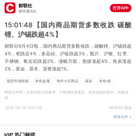
财联社
打开APP
财经通讯社
15:01:48【国内商品期货多数收跌 碳酸
锂、沪锡跌超4%】
财联社6月4日电，国内商品期货多数收跌，碳酸锂、沪锡跌超
4%，钯跌近4%，多晶硅、沪镍跌超3%，瓶片、沪银、红枣、
不锈钢、氧化铝跌超2%。涨幅方面，焦煤涨超4%，焦炭涨超
2%，菜油、原木、沥青涨超1%。
期货市场情报
有色金属
海外大宗商品
煤炭
有色·镍
盐湖提锂
财联社声明：文章内容仅供参考，不构成投资建议。投资者据此操作，风险自
担。
2026-06-04 15:01:48
2619184 阅读
商务合作
热门解锁