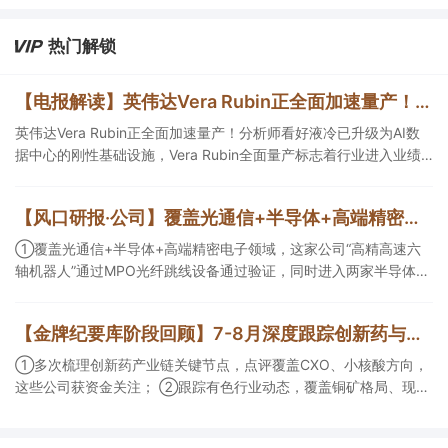
热门解锁
【电报解读】英伟达Vera Rubin正全面加速量产！分析师看好液冷已升级为AI数据中心的刚性基础设施，Vera Rubin全面量产标志着行业进入业绩集中释放期，这家公司的液冷产品有规模化成熟应用
英伟达Vera Rubin正全面加速量产！分析师看好液冷已升级为AI数
据中心的刚性基础设施，Vera Rubin全面量产标志着行业进入业绩
集中释放期，这家公司的液冷产品有规模化成熟应用，另一家拥有
AI算力液冷散热产品结构综合解决方案能力，产品最终主要应用于
【风口研报·公司】覆盖光通信+半导体+高端精密电子领域，这家公司“高精高速六轴机器人”通过MPO光纤跳线设备通过验证，同时进入两家半导体公司并获小批量复购；另有一家公司电力设备及解决方案的全球供应商
英伟达等知名终端品牌。
①覆盖光通信+半导体+高端精密电子领域，这家公司“高精高速六
轴机器人”通过MPO光纤跳线设备通过验证，同时进入两家半导体公
司并获小批量复购；②公司电力设备及解决方案的全球供应商，提
前布局SST等高价值产品，出海业务迎来收获。
【金牌纪要库阶段回顾】7-8月深度跟踪创新药与有色/铜方向，持续把握产业变化脉络+前瞻价值
①多次梳理创新药产业链关键节点，点评覆盖CXO、小核酸方向，
这些公司获资金关注； ②跟踪有色行业动态，覆盖铜矿格局、现货
紧平衡、锂电涨价传导等线索，Ta们股价持续走高。