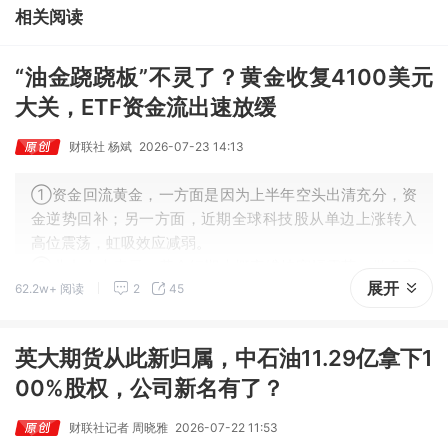
相关阅读
“油金跷跷板”不灵了？黄金收复4100美元
大关，ETF资金流出速放缓
财联社 杨斌
2026-07-23 14:13
①资金回流黄金，一方面是因为上半年空头出清充分，资
金逆势回补；另一方面，近期全球科技股从单边上涨转入
高位震荡，虹吸效应减弱。
②业内人士表示，黄金短期大概率维持宽幅震荡，做多窗
展开
62.2w+ 阅读
2
45
口尚未开启，趋势性上涨或需等到9月之后，核心变量在于
美联储能否释放鸽派信号。
英大期货从此新归属，中石油11.29亿拿下1
00%股权，公司新名有了？
财联社记者 周晓雅
2026-07-22 11:53