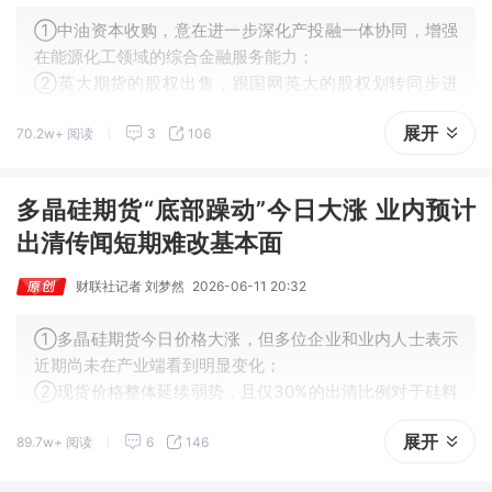
①中油资本收购，意在进一步深化产投融一体协同，增强
在能源化工领域的综合金融服务能力；
②英大期货的股权出售，跟国网英大的股权划转同步进
行；
展开
70.2w+ 阅读
3
106
③随着新一轮股权变更落地，英大期货或迎来发展新机
遇。
多晶硅期货“底部躁动”今日大涨 业内预计
出清传闻短期难改基本面
财联社记者 刘梦然
2026-06-11 20:32
①多晶硅期货今日价格大涨，但多位企业和业内人士表示
近期尚未在产业端看到明显变化；
②现货价格整体延续弱势，且仅30%的出清比例对于硅料
环节而言仍然不够。
展开
89.7w+ 阅读
6
146