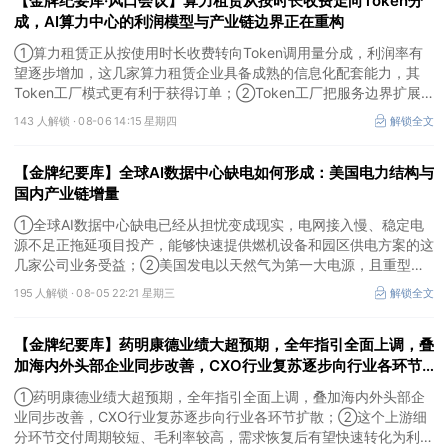
【金牌纪要库·风口会议】算力租赁从按时长收费走向Token分
成，AI算力中心的利润模型与产业链边界正在重构
①算力租赁正从按使用时长收费转向Token调用量分成，利润率有
望逐步增加，这几家算力租赁企业具备成熟的信息化配套能力，其
Token工厂模式更有利于获得订单；②Token工厂把服务边界扩展
至调度、模型适配、计费和安全，这类具备网络安全配套和底层模型
143 人解锁 ·
08-06 14:15 星期四
解锁全文
适配业务的企业也会受益Token工厂建设；③高端训练卡仍受供给
约束，AI应用持续推高推理需求后，国产算力卡有望持续放量。
【金牌纪要库】全球AI数据中心缺电如何形成：美国电力结构与
国内产业链增量
①全球AI数据中心缺电已经从担忧变成现实，电网接入慢、稳定电
源不足正拖延项目投产，能够快速提供燃机设备和园区供电方案的这
几家公司业务受益；②美国发电以天然气为第一大电源，且重型燃
机更适合规模较大、持续运行的数据中心园区，透平叶片为上游主要
195 人解锁 ·
08-05 22:21 星期三
解锁全文
卡产能环节，这家国内公司已与国外燃机巨头签署多年供货协议；
③国家电网“十五五”投资规划较上一周期明显提高，上半年特高压
【金牌纪要库】药明康德业绩大超预期，全年指引全面上调，叠
采购规模已经超过上一年全年，这几家企业为国内特高压设备头部企
业。
加海内外头部企业同步改善，CXO行业复苏逐步向行业各环节
扩散，这个上游细分环节交付周期较短、毛利率较高，需求恢复
①药明康德业绩大超预期，全年指引全面上调，叠加海内外头部企
后有望快速转化为利润
业同步改善，CXO行业复苏逐步向行业各环节扩散；②这个上游细
分环节交付周期较短、毛利率较高，需求恢复后有望快速转化为利