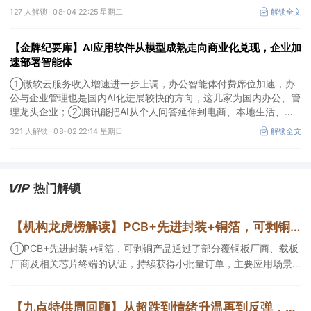
润，率先完成客户认证并具备规模化生产能力的企业竞争优势更明
127 人解锁 ·
08-04 22:25 星期二
解锁全文
显；③相较2019—2021年周期，本轮更多来自存量管线向中后期推
进、境外BD交易活跃、新技术平台进入商业化阶段以及产能利用率
【金牌纪要库】AI应用软件从模型成熟走向商业化兑现，企业加
修复，该环节业绩兑现属性更强。
速部署智能体
①微软云服务收入增速进一步上调，办公智能体付费席位加速，办
公与企业管理也是国内AI化进展较快的方向，这几家为国内办公、管
理龙头企业；②腾讯能把AI从个人问答延伸到电商、本地生活、企
业协同，并保留较强的开放生态特征，在AI智能体时代具有强竞争
321 人解锁 ·
08-02 22:14 星期日
解锁全文
力，这几家企业与腾讯业务联系紧密；③AI应用扩张会显著增加推
理算力需求，第三方算力的订单量与利用率具备上升基础，这类同时
具备可交付GPU、低成本电力、集群调度、模型适配和运维能力的
第三方算力租赁企业更加受益。
热门解锁
【机构龙虎榜解读】PCB+先进封装+铜箔，可剥铜产品通过了部分覆铜板厂商、载板厂商及相关芯片终端的认证，持续获得小批量订单，主要应用场景包括芯片封装光模块用PCB，机构大额净买入这家公司
①PCB+先进封装+铜箔，可剥铜产品通过了部分覆铜板厂商、载板
厂商及相关芯片终端的认证，持续获得小批量订单，主要应用场景
包括芯片封装光模块用PCB，机构大额净买入这家公司；②创新药
CDMO+减肥药，收购国外知名CRO企业，在创新药API的化学合成
【九点特供周回顾】从超跌到情绪升温再到反弹，栏目梳理AI应用题材逻辑，AI教育人气公司解读后获4连板
等方面具有丰富经验，具备承接细胞与基因治疗产品商业化受托生