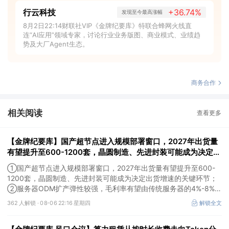
行云科技
+36.74%
发现至今最高涨幅
8月2日22:14财联社VIP《金牌纪要库》特联合蜂网火线直
连“AI应用”领域专家，讨论行业业务版图、商业模式、业绩趋
势及大厂Agent生态。
商务合作
相关阅读
查看更多
【金牌纪要库】国产超节点进入规模部署窗口，2027年出货量
有望提升至600-1200套，晶圆制造、先进封装可能成为决定出
货增速的关键环节
①国产超节点进入规模部署窗口，2027年出货量有望提升至600-
1200套，晶圆制造、先进封装可能成为决定出货增速的关键环节；
②服务器ODM扩产弹性较强，毛利率有望由传统服务器的4%-8%提
升至10%-15%，这两家公司占据整机市场的核心份额；③国产交换
362 人解锁 ·
08-06 22:16 星期四
解锁全文
芯片已经由送样验证逐步进入小批量应用，中低速率产品替代有望加
快，400G、800G产品正进入认证和导入阶段。