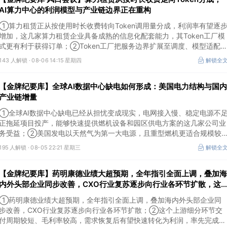
AI算力中心的利润模型与产业链边界正在重构
①算力租赁正从按使用时长收费转向Token调用量分成，利润率有望逐
增加，这几家算力租赁企业具备成熟的信息化配套能力，其Token工厂模
式更有利于获得订单；②Token工厂把服务边界扩展至调度、模型适配
计费和安全，这类具备网络安全配套和底层模型适配业务的企业也会受益
143 人解锁 ·
08-06 14:15 星期四
解锁全
Token工厂建设；③高端训练卡仍受供给约束，AI应用持续推高推理需求
后，国产算力卡有望持续放量。
【金牌纪要库】全球AI数据中心缺电如何形成：美国电力结构与国内
产业链增量
①全球AI数据中心缺电已经从担忧变成现实，电网接入慢、稳定电源不
正拖延项目投产，能够快速提供燃机设备和园区供电方案的这几家公司业
务受益；②美国发电以天然气为第一大电源，且重型燃机更适合规模较
大、持续运行的数据中心园区，透平叶片为上游主要卡产能环节，这家国
195 人解锁 ·
08-05 22:21 星期三
解锁全
内公司已与国外燃机巨头签署多年供货协议；③国家电网“十五五”投资规
划较上一周期明显提高，上半年特高压采购规模已经超过上一年全年，这
【金牌纪要库】药明康德业绩大超预期，全年指引全面上调，叠加海
几家企业为国内特高压设备头部企业。
内外头部企业同步改善，CXO行业复苏逐步向行业各环节扩散，这
个上游细分环节交付周期较短、毛利率较高，需求恢复后有望快速转
①药明康德业绩大超预期，全年指引全面上调，叠加海内外头部企业同
化为利润
步改善，CXO行业复苏逐步向行业各环节扩散；②这个上游细分环节交
付周期较短、毛利率较高，需求恢复后有望快速转化为利润，率先完成客