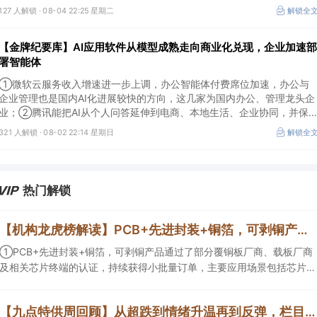
户认证并具备规模化生产能力的企业竞争优势更明显；③相较2019—
127 人解锁 ·
08-04 22:25 星期二
解锁全
2021年周期，本轮更多来自存量管线向中后期推进、境外BD交易活跃、
新技术平台进入商业化阶段以及产能利用率修复，该环节业绩兑现属性更
【金牌纪要库】AI应用软件从模型成熟走向商业化兑现，企业加速部
强。
署智能体
①微软云服务收入增速进一步上调，办公智能体付费席位加速，办公与
企业管理也是国内AI化进展较快的方向，这几家为国内办公、管理龙头企
业；②腾讯能把AI从个人问答延伸到电商、本地生活、企业协同，并保
较强的开放生态特征，在AI智能体时代具有强竞争力，这几家企业与腾讯
321 人解锁 ·
08-02 22:14 星期日
解锁全
业务联系紧密；③AI应用扩张会显著增加推理算力需求，第三方算力的
单量与利用率具备上升基础，这类同时具备可交付GPU、低成本电力、集
群调度、模型适配和运维能力的第三方算力租赁企业更加受益。
热门解锁
【机构龙虎榜解读】PCB+先进封装+铜箔，可剥铜产品通过了部分覆铜板厂商、载板厂商及相关芯片终端的认证，持续获得小批量订单，主要应用场景包括芯片封装光模块用PCB，机构大额净买入这家公司
①PCB+先进封装+铜箔，可剥铜产品通过了部分覆铜板厂商、载板厂商
及相关芯片终端的认证，持续获得小批量订单，主要应用场景包括芯片封
装光模块用PCB，机构大额净买入这家公司；②创新药CDMO+减肥药，
收购国外知名CRO企业，在创新药API的化学合成等方面具有丰富经验，
【九点特供周回顾】从超跌到情绪升温再到反弹，栏目梳理AI应用题材逻辑，AI教育人气公司解读后获4连板
具备承接细胞与基因治疗产品商业化受托生产的合规资质，这家公司获净