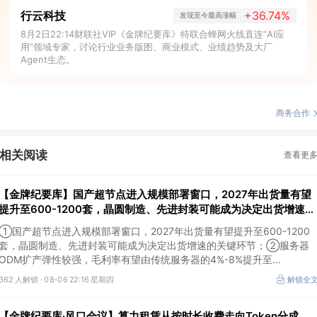
行云科技
+36.74%
发现至今最高涨幅
8月2日22:14财联社VIP《金牌纪要库》特联合蜂网火线直连“AI应
用”领域专家，讨论行业业务版图、商业模式、业绩趋势及大厂
Agent生态。
商务合作
相关阅读
查看更
【金牌纪要库】国产超节点进入规模部署窗口，2027年出货量有望
提升至600-1200套，晶圆制造、先进封装可能成为决定出货增速的
关键环节
①国产超节点进入规模部署窗口，2027年出货量有望提升至600-1200
套，晶圆制造、先进封装可能成为决定出货增速的关键环节；②服务器
ODM扩产弹性较强，毛利率有望由传统服务器的4%-8%提升至
10%-15%，这两家公司占据整机市场的核心份额；③国产交换芯片已经
362 人解锁 ·
08-06 22:16 星期四
解锁全
由送样验证逐步进入小批量应用，中低速率产品替代有望加快，400G、
800G产品正进入认证和导入阶段。
【金牌纪要库·风口会议】算力租赁从按时长收费走向Token分成，