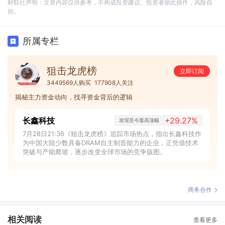
财联社声明：文章内容仅供参考，不构成投资建议。投资者据此操作，风险自
担。
所属专栏
狙击龙虎榜
立即订阅
3449569人购买
177908人关注
揭秘主力资金动向，找寻资金背后的逻辑
长鑫科技
+29.27%
发现至今最高涨幅
7月28日21:36《狙击龙虎榜》追踪市场热点，指出长鑫科技作
为中国大陆少数具备DRAM自主制造能力的企业，正凭借技术
突破与产能爬坡，逐步改变全球市场的竞争版图。
商务合作
相关阅读
查看更多