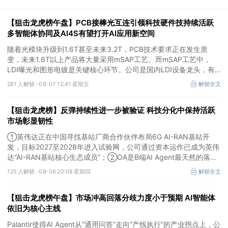
【狙击龙虎榜午盘】PCB接棒光互连引领科技硬件技持续活跃
多智能体协同及AI4S有望打开AI应用新空间
随着光模块升级到1.6T甚至未来3.2T，PCB技术要求正在发生质
变，未来1.6T以上产品将大量采用mSAP工艺。而mSAP工艺中，
LDI曝光和图形电镀是关键核心环节。公司是国内LDI设备龙头，有
望凭借其解析度更高的LDI技术，成为不可或缺的关键“铲子股”。
281 人解锁 ·
08-07 12:41 星期五
解锁全文
【狙击龙虎榜】反弹持续性进一步被验证 科技分化中保持活跃
市场彰显韧性
①英伟达正在中国寻找基站厂商合作伙伴布局6G AI-RAN基站开
发，目标2027至2028年进入试验网，公司通过资本运作已成为英伟
达“AI-RAN基站核心生态成员”；②OA是B端AI Agent最天然的落地
入口，公司凭借数万家企业客户积累的场景厚度正从协同管理软件龙
125 人解锁 ·
08-06 20:08 星期四
解锁全文
头进化为企业智能体经济的核心枢纽；③市场重组、股权转让暗线
涌动，该公司剥离亏损资产后“壳”属性进一步凸显。
【狙击龙虎榜午盘】市场冲高回落分歧力度小于预期 AI智能体
依旧为核心主线
Palantir使得AI Agent从“通用问答”走向“产线执行”的产业拐点上，公