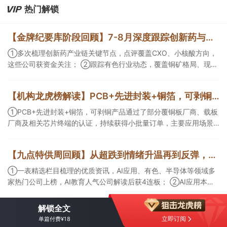
热门解锁
【金牌纪要库阶段回顾】7-8月深度跟踪创新药与有色/铜方向，持续把握产业变化脉络+前瞻价值
①多次梳理创新药产业链关键节点，点评覆盖CXO、小核酸方向，
这些公司获资金关注； ②跟踪有色行业动态，覆盖铜矿格局、现货
紧平衡、锂电涨价传导等线索，Ta们股价持续走高。
【机构龙虎榜解读】PCB+先进封装+铜箔，可剥铜产品通过了部分覆铜板厂商、载板厂商及相关芯片终端的认证，持续获得小批量订单，主要应用场景包括芯片封装光模块用PCB，机构大额净买入这家公司
①PCB+先进封装+铜箔，可剥铜产品通过了部分覆铜板厂商、载板
厂商及相关芯片终端的认证，持续获得小批量订单，主要应用场景
包括芯片封装光模块用PCB，机构大额净买入这家公司；②创新药
CDMO+减肥药，收购国外知名CRO企业，在创新药API的化学合成
【九点特供周回顾】从超跌到情绪升温再到反弹，栏目梳理AI应用题材逻辑，AI教育人气公司解读后获4连板
等方面具有丰富经验，具备承接细胞与基因治疗产品商业化受托生
产的合规资质，这家公司获净买入。
①一表精选栏目梳理的优质资讯，AI应用、有色、半导体等领域多
家热门公司上榜，AI教育人气公司解读后获4连板； ②AI应用本周
活跃，栏目解读海外映射，梳理教育、传媒、游戏等景气方向，焦
点公司3日最高涨超20%； ③磷化铟概念异军突起，栏目以机构视
解锁全文
角前瞻产业供需情况，提及2家核心公司双双涨停。
立即订阅
单篇付费¥18