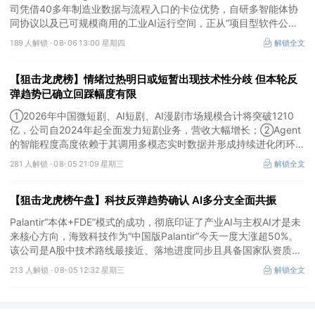
司凭借40多年制造业数据与流程入口的卡位优势，自研多智能体协
同协议以及已可规模商用的工业AI运行空间，正从“项目型软件公
司”向“AI原生平台生态型公司”跃迁。
189 人解锁 ·
08-06 13:00 星期四
解锁全文
【狙击龙虎榜】情绪过热明日或短暂出现技术性分歧 但本轮反
弹趋势已确立回踩幅度有限
①2026年中国微短剧、AI短剧、AI漫剧市场规模合计将突破1210
亿，公司自2024年起全面发力短剧业务，营收大幅增长；②Agent
的智能程度高度依赖于其调用多模态实时数据并形成持续进化闭环的
能力，公司是全球首个完成TPC-DS测试并通过官方审计的数据库企
281 人解锁 ·
08-05 21:09 星期三
解锁全文
业；③2026年被多方定义为Robotaxi商业化元年，公司正从“传统
出行运营商”向“自动驾驶时代的核心运力服务商”转变，率先享受行
【狙击龙虎榜午盘】科技反弹趋势确认 AI多分支全面共振
业从0到1的估值重估红利。
Palantir“本体+FDE”模式的成功，彻底印证了产业AI与主权AI才是未
来核心方向，海致科技作为“中国版Palantir”今天一度大涨超50%。
该公司是A股中技术路线最接近、落地进度同步且具备国家队资质的
核心标的，目前正处于从“数据智能基础设施”向“产业级AI Agent核
213 人解锁 ·
08-05 12:32 星期三
解锁全文
心供应商”跃迁的价值重估起点。