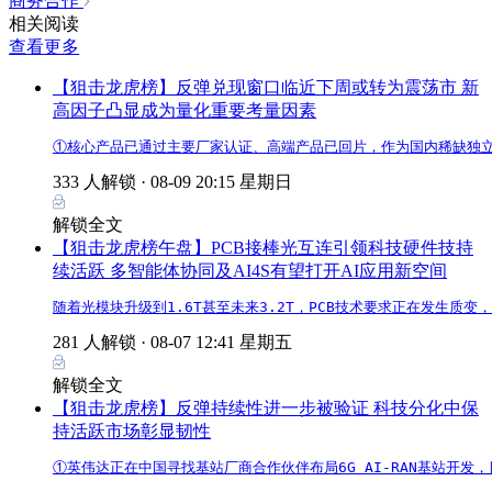
商务合作
相关阅读
查看更多
【狙击龙虎榜】反弹兑现窗口临近下周或转为震荡市 新
高因子凸显成为量化重要考量因素
①核心产品已通过主要厂家认证、高端产品已回片，作为国内稀缺独立
333 人解锁 ·
08-09 20:15 星期日
解锁全文
【狙击龙虎榜午盘】PCB接棒光互连引领科技硬件技持
续活跃 多智能体协同及AI4S有望打开AI应用新空间
随着光模块升级到1.6T甚至未来3.2T，PCB技术要求正在发生质变
281 人解锁 ·
08-07 12:41 星期五
解锁全文
【狙击龙虎榜】反弹持续性进一步被验证 科技分化中保
持活跃市场彰显韧性
①英伟达正在中国寻找基站厂商合作伙伴布局6G AI-RAN基站开发