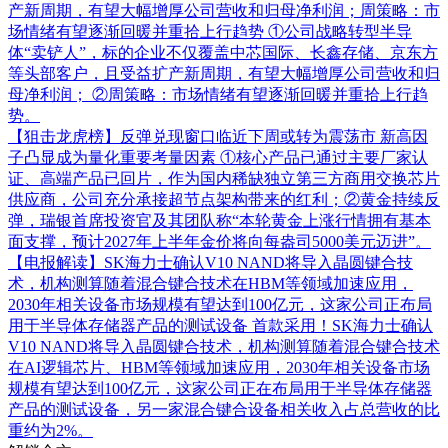
产新周期，有望大幅增厚公司营收和归母净利润；周策略：市
场情绪有望逐渐回暖并重拾上行趋势
①公司战略转型半导
体“卖铲人”，标的企业不仅覆盖中芯国际、长鑫存储、京东方
等头部客户，且受益扩产新周期，有望大幅增厚公司营收和归
母净利润； ②周策略：市场情绪有望逐渐回暖并重拾上行趋
势。
【狙击龙虎榜】反弹兑现窗口临近下周或转为震荡市 新高因
子凸显成为量化重要考量因素
①核心产品已通过主要厂家认
证、高端产品已回片，作为国内稀缺独立第三方商用交换芯片
供应商，公司充分承接超节点架构带来的红利；②黄金持续反
弹，瑞银首席投资官及其团队称“本轮黄金上涨行情拥有基本
面支撑，预计2027年上半年金价将向每盎司5000美元迈进”。
【电报解读】SK海力士确认V10 NAND将导入晶圆键合技
术，机构测算随着混合键合技术在HBM等领域加速应用，
2030年相关设备市场规模有望达到100亿元，这家公司正布局
用于半导体存储器产品的测试设备
首款采用！SK海力士确认
V10 NAND将导入晶圆键合技术，机构测算随着混合键合技术
在AI逻辑芯片、HBM等领域加速应用，2030年相关设备市场
规模有望达到100亿元，这家公司正在布局用于半导体存储器
产品的测试设备，另一家混合键合设备相关收入占总营收的比
重约为2%。