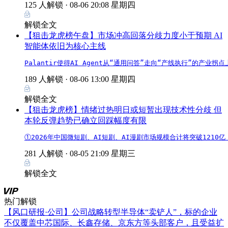
125 人解锁 ·
08-06 20:08 星期四
解锁全文
【狙击龙虎榜午盘】市场冲高回落分歧力度小于预期 AI
智能体依旧为核心主线
Palantir使得AI Agent从“通用问答”走向“产线执行”的
189 人解锁 ·
08-06 13:00 星期四
解锁全文
【狙击龙虎榜】情绪过热明日或短暂出现技术性分歧 但
本轮反弹趋势已确立回踩幅度有限
①2026年中国微短剧、AI短剧、AI漫剧市场规模合计将突破121
281 人解锁 ·
08-05 21:09 星期三
解锁全文
热门解锁
【风口研报·公司】公司战略转型半导体“卖铲人”，标的企业
不仅覆盖中芯国际、长鑫存储、京东方等头部客户，且受益扩