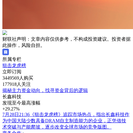
财联社声明：文章内容仅供参考，不构成投资建议。投资者据
此操作，风险自担。
所属专栏
狙击龙虎榜
立即订阅
3449569人购买
177918人关注
揭秘主力资金动向，找寻资金背后的逻辑
长鑫科技
发现至今最高涨幅
+29.27%
7月28日21:36《狙击龙虎榜》追踪市场热点，指出长鑫科技作
为中国大陆少数具备DRAM自主制造能力的企业，正凭借技
术突破与产能爬坡，逐步改变全球市场的竞争版图。