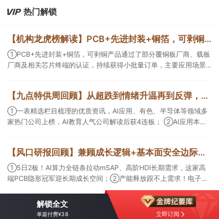
第三方算力租赁企业更加受益。
热门解锁
【机构龙虎榜解读】PCB+先进封装+铜箔，可剥铜产品通过了部分覆铜板厂商、载板厂商及相关芯片终端的认证，持续获得小批量订单，主要应用场景包括芯片封装光模块用PCB，机构大额净买入这家公司
①PCB+先进封装+铜箔，可剥铜产品通过了部分覆铜板厂商、载板
厂商及相关芯片终端的认证，持续获得小批量订单，主要应用场景
包括芯片封装光模块用PCB，机构大额净买入这家公司；②创新药
CDMO+减肥药，收购国外知名CRO企业，在创新药API的化学合成
【九点特供周回顾】从超跌到情绪升温再到反弹，栏目梳理AI应用题材逻辑，AI教育人气公司解读后获4连板
等方面具有丰富经验，具备承接细胞与基因治疗产品商业化受托生
产的合规资质，这家公司获净买入。
①一表精选栏目梳理的优质资讯，AI应用、有色、半导体等领域多
家热门公司上榜，AI教育人气公司解读后获4连板； ②AI应用本周
活跃，栏目解读海外映射，梳理教育、传媒、游戏等景气方向，焦
点公司3日最高涨超20%； ③磷化铟概念异军突起，栏目以机构视
【风口研报回顾】兼顾成长逻辑+基本面安全边际！王牌自营前瞻覆盖“pcb+MLCC+电子布”，梳理AI产业链优质标的“深坑起跳”
角前瞻产业供需情况，提及2家核心公司双双涨停。
①5日2板！AI算力全链条拉动mSAP、高阶HDI长期需求，这家高
端PCB隐形冠军迎长期成长空间；②产能释放跟不上需求！电子布
未来3年缺口难消，深坑之际再梳理行业逻辑，人气龙头涨超3成；
③AI服务器、机器人带动MLCC景气周期持续！这家公司扩产、涨
解锁全文
价预期暂未被市场定价，王牌自营前瞻捕捉“预期差”，3日大涨
立即订阅
单篇付费¥38