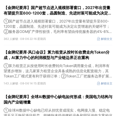
【金牌纪要库】国产超节点进入规模部署窗口，2027年出货量
有望提升至600-1200套，晶圆制造、先进封装可能成为决定出
货增速的关键环节
①国产超节点进入规模部署窗口，2027年出货量有望提升至600-
1200套，晶圆制造、先进封装可能成为决定出货增速的关键环节；
②服务器ODM扩产弹性较强，毛利率有望由传统服务器的4%-8%提
升至10%-15%，这两家公司占据整机市场的核心份额；③国产交换
362 人解锁 ·
08-06 22:16 星期四
解锁全文
芯片已经由送样验证逐步进入小批量应用，中低速率产品替代有望加
快，400G、800G产品正进入认证和导入阶段。
【金牌纪要库·风口会议】算力租赁从按时长收费走向Token分
成，AI算力中心的利润模型与产业链边界正在重构
①算力租赁正从按使用时长收费转向Token调用量分成，利润率有
望逐步增加，这几家算力租赁企业具备成熟的信息化配套能力，其
Token工厂模式更有利于获得订单；②Token工厂把服务边界扩展
至调度、模型适配、计费和安全，这类具备网络安全配套和底层模型
143 人解锁 ·
08-06 14:15 星期四
解锁全文
适配业务的企业也会受益Token工厂建设；③高端训练卡仍受供给
约束，AI应用持续推高推理需求后，国产算力卡有望持续放量。
【金牌纪要库】全球AI数据中心缺电如何形成：美国电力结构与
国内产业链增量
①全球AI数据中心缺电已经从担忧变成现实，电网接入慢、稳定电
源不足正拖延项目投产，能够快速提供燃机设备和园区供电方案的这