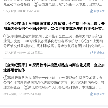
几家公司业务受益；②美国发电以天然气为第一大电源，且重型燃
机更适合规模较大、持续运行的数据中心园区，透平叶片为上游主要
195 人解锁 ·
08-05 22:21 星期三
解锁全文
卡产能环节，这家国内公司已与国外燃机巨头签署多年供货协议；
③国家电网“十五五”投资规划较上一周期明显提高，上半年特高压
【金牌纪要库】药明康德业绩大超预期，全年指引全面上调，叠
采购规模已经超过上一年全年，这几家企业为国内特高压设备头部企
业。
加海内外头部企业同步改善，CXO行业复苏逐步向行业各环节
扩散，这个上游细分环节交付周期较短、毛利率较高，需求恢复
①药明康德业绩大超预期，全年指引全面上调，叠加海内外头部企
后有望快速转化为利润
业同步改善，CXO行业复苏逐步向行业各环节扩散；②这个上游细
分环节交付周期较短、毛利率较高，需求恢复后有望快速转化为利
润，率先完成客户认证并具备规模化生产能力的企业竞争优势更明
127 人解锁 ·
08-04 22:25 星期二
解锁全文
显；③相较2019—2021年周期，本轮更多来自存量管线向中后期推
进、境外BD交易活跃、新技术平台进入商业化阶段以及产能利用率
【金牌纪要库】AI应用软件从模型成熟走向商业化兑现，企业加
修复，该环节业绩兑现属性更强。
速部署智能体
①微软云服务收入增速进一步上调，办公智能体付费席位加速，办
公与企业管理也是国内AI化进展较快的方向，这几家为国内办公、管
理龙头企业；②腾讯能把AI从个人问答延伸到电商、本地生活、企
业协同，并保留较强的开放生态特征，在AI智能体时代具有强竞争
321 人解锁 ·
08-02 22:14 星期日
解锁全文
力，这几家企业与腾讯业务联系紧密；③AI应用扩张会显著增加推
理算力需求，第三方算力的订单量与利用率具备上升基础，这类同时
具备可交付GPU、低成本电力、集群调度、模型适配和运维能力的