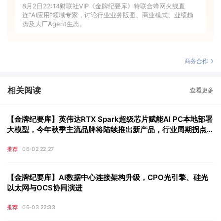
8月2日22:14财联社VIP《金牌纪要库》特联合蜂网火线直
连“AI应用”领域专家，讨论行业业务版图、商业模式、业绩趋
势及大厂Agent生态。
商务合作
相关阅读
查看更多
【金牌纪要库】英伟达RTX Spark超级芯片赋能AI PC本地部署
大模型，今年秋季主流品牌将陆续推出新产品，行业周期拐点或
在2026年末至2027年上半年
推荐
06-02 22:27
【金牌纪要库】AI数据中心连接架构升级，CPO光引擎、硅光
以太网与OCS协同演进
推荐
06-03 22:33