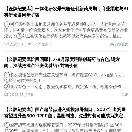
【金牌纪要库】一体化研发景气验证创新药周期，商业渠道与AI
科研设备同步扩容
①创新药密集上市把渠道商任务从配送延伸到准入、支付和患者管
理，任务量与价值量双增，这家专业化运营平台更易受益创新药行业
爆发；②AI正在优化创新药研发效率以及提供更多可能性，且已有
部分企业形成项目收益，这几家企业为其中的代表；③AI创新药研
171 人解锁 ·
08-09 22:22 星期日
解锁全文
发会带动数据生产与分析设备、生物工艺与制药装备等需求，管线推
进后这一类企业会随产业节奏随后受益。
【金牌纪要库阶段回顾】7-8月深度跟踪创新药与有色/铜方
向，持续把握产业变化脉络+前瞻价值
①多次梳理创新药产业链关键节点，点评覆盖CXO、小核酸方向，
这些公司获资金关注；
②跟踪有色行业动态，覆盖铜矿格局、现货紧平衡、锂电涨价传导
等线索，Ta们股价持续走高。
08-09 13:45 星期日
免费
【金牌纪要库】国产超节点进入规模部署窗口，2027年出货量
有望提升至600-1200套，晶圆制造、先进封装可能成为决定出
货增速的关键环节
①国产超节点进入规模部署窗口，2027年出货量有望提升至600-
1200套，晶圆制造、先进封装可能成为决定出货增速的关键环节；