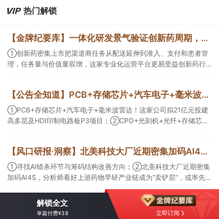
业。
热门解锁
【金牌纪要库】一体化研发景气验证创新药周期，商业渠道与AI科研设备同步扩容
①创新药密集上市把渠道商任务从配送延伸到准入、支付和患者管
理，任务量与价值量双增，这家专业化运营平台更易受益创新药行
业爆发；②AI正在优化创新药研发效率以及提供更多可能性，且已
有部分企业形成项目收益，这几家企业为其中的代表；③AI创新药
【公告全知道】PCB+存储芯片+汽车电子+毫米波雷达！公司拟21亿元投建高多层及HDI印制电路板P3项目
研发会带动数据生产与分析设备、生物工艺与制药装备等需求，管
线推进后这一类企业会随产业节奏随后受益。
①PCB+存储芯片+汽车电子+毫米波雷达！这家公司拟21亿元投建
高多层及HDI印制电路板P3项目；②CPO+光刻机+光纤+存储芯
片！这家公司拟定增募资不超10亿元用于高端光互联核心光学元器
件项目等；③存储芯片+光刻胶+先进封装！公司已实现5N5纯度高
【风口研报·洞察】北美科技大厂近期密集加码AI4S，分析师看好上游药物早研产业链成为“卖铲层”，或率先受益于模型训练带来的需求井喷；寻找AI错杀环节与筹码结构改善方向
纯六氟化钨量产。
①寻找AI错杀环节与筹码结构改善方向；②北美科技大厂近期密集
加码AI4S，分析师看好上游药物早研产业链成为“卖铲层”，或率先
受益于模型训练带来的需求井喷；③今日全市场机构研报共发布
334篇，九安医疗评级得到上调，28家公司获得首度覆盖，其中欧
解锁全文
圣电气、思瑞浦获新财富分析师深度覆盖；④在个股机构关注度排
立即订阅
单篇付费¥38