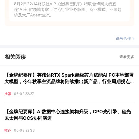
8月2日22:14财联社VIP《金牌纪要库》特联合蜂网火线直
连“AI应用”领域专家，讨论行业业务版图、商业模式、业绩趋
势及大厂Agent生态。
商务合作
相关阅读
查看更多
【金牌纪要库】英伟达RTX Spark超级芯片赋能AI PC本地部署
大模型，今年秋季主流品牌将陆续推出新产品，行业周期拐点或
在2026年末至2027年上半年
推荐
06-02 22:27
【金牌纪要库】AI数据中心连接架构升级，CPO光引擎、硅光
以太网与OCS协同演进
推荐
06-03 22:33