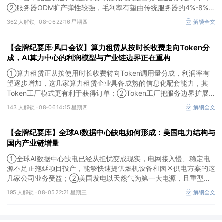
②服务器ODM扩产弹性较强，毛利率有望由传统服务器的4%-8%提
升至10%-15%，这两家公司占据整机市场的核心份额；③国产交换
362 人解锁 ·
08-06 22:16 星期四
解锁全文
芯片已经由送样验证逐步进入小批量应用，中低速率产品替代有望加
快，400G、800G产品正进入认证和导入阶段。
【金牌纪要库·风口会议】算力租赁从按时长收费走向Token分
成，AI算力中心的利润模型与产业链边界正在重构
①算力租赁正从按使用时长收费转向Token调用量分成，利润率有
望逐步增加，这几家算力租赁企业具备成熟的信息化配套能力，其
Token工厂模式更有利于获得订单；②Token工厂把服务边界扩展
至调度、模型适配、计费和安全，这类具备网络安全配套和底层模型
143 人解锁 ·
08-06 14:15 星期四
解锁全文
适配业务的企业也会受益Token工厂建设；③高端训练卡仍受供给
约束，AI应用持续推高推理需求后，国产算力卡有望持续放量。
【金牌纪要库】全球AI数据中心缺电如何形成：美国电力结构与
国内产业链增量
①全球AI数据中心缺电已经从担忧变成现实，电网接入慢、稳定电
源不足正拖延项目投产，能够快速提供燃机设备和园区供电方案的这
几家公司业务受益；②美国发电以天然气为第一大电源，且重型燃
机更适合规模较大、持续运行的数据中心园区，透平叶片为上游主要
195 人解锁 ·
08-05 22:21 星期三
解锁全文
卡产能环节，这家国内公司已与国外燃机巨头签署多年供货协议；
③国家电网“十五五”投资规划较上一周期明显提高，上半年特高压
采购规模已经超过上一年全年，这几家企业为国内特高压设备头部企