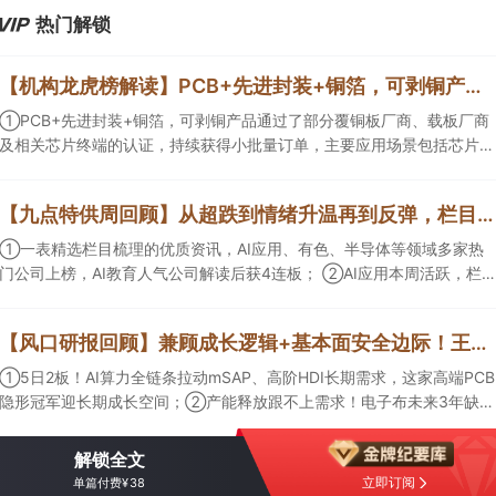
热门解锁
【机构龙虎榜解读】PCB+先进封装+铜箔，可剥铜产品通过了部分覆铜板厂商、载板厂商及相关芯片终端的认证，持续获得小批量订单，主要应用场景包括芯片封装光模块用PCB，机构大额净买入这家公司
①PCB+先进封装+铜箔，可剥铜产品通过了部分覆铜板厂商、载板厂商
及相关芯片终端的认证，持续获得小批量订单，主要应用场景包括芯片封
装光模块用PCB，机构大额净买入这家公司；②创新药CDMO+减肥药，
收购国外知名CRO企业，在创新药API的化学合成等方面具有丰富经验，
【九点特供周回顾】从超跌到情绪升温再到反弹，栏目梳理AI应用题材逻辑，AI教育人气公司解读后获4连板
具备承接细胞与基因治疗产品商业化受托生产的合规资质，这家公司获净
买入。
①一表精选栏目梳理的优质资讯，AI应用、有色、半导体等领域多家热
门公司上榜，AI教育人气公司解读后获4连板； ②AI应用本周活跃，栏目
解读海外映射，梳理教育、传媒、游戏等景气方向，焦点公司3日最高涨
超20%； ③磷化铟概念异军突起，栏目以机构视角前瞻产业供需情况，
【风口研报回顾】兼顾成长逻辑+基本面安全边际！王牌自营前瞻覆盖“pcb+MLCC+电子布”，梳理AI产业链优质标的“深坑起跳”
提及2家核心公司双双涨停。
①5日2板！AI算力全链条拉动mSAP、高阶HDI长期需求，这家高端PCB
隐形冠军迎长期成长空间；②产能释放跟不上需求！电子布未来3年缺口
难消，深坑之际再梳理行业逻辑，人气龙头涨超3成；③AI服务器、机器
人带动MLCC景气周期持续！这家公司扩产、涨价预期暂未被市场定价，
解锁全文
王牌自营前瞻捕捉“预期差”，3日大涨26%。
立即订阅
单篇付费¥38