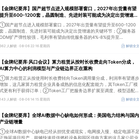
【金牌纪要库】国产超节点进入规模部署窗口，2027年出货量有望
提升至600-1200套，晶圆制造、先进封装可能成为决定出货增速的
关键环节
①国产超节点进入规模部署窗口，2027年出货量有望提升至600-1200
套，晶圆制造、先进封装可能成为决定出货增速的关键环节；②服务器
ODM扩产弹性较强，毛利率有望由传统服务器的4%-8%提升至
10%-15%，这两家公司占据整机市场的核心份额；③国产交换芯片已经
362 人解锁 ·
08-06 22:16 星期四
解锁全
由送样验证逐步进入小批量应用，中低速率产品替代有望加快，400G、
800G产品正进入认证和导入阶段。
【金牌纪要库·风口会议】算力租赁从按时长收费走向Token分成，
AI算力中心的利润模型与产业链边界正在重构
①算力租赁正从按使用时长收费转向Token调用量分成，利润率有望逐
增加，这几家算力租赁企业具备成熟的信息化配套能力，其Token工厂模
式更有利于获得订单；②Token工厂把服务边界扩展至调度、模型适配
计费和安全，这类具备网络安全配套和底层模型适配业务的企业也会受益
143 人解锁 ·
08-06 14:15 星期四
解锁全
Token工厂建设；③高端训练卡仍受供给约束，AI应用持续推高推理需求
后，国产算力卡有望持续放量。
【金牌纪要库】全球AI数据中心缺电如何形成：美国电力结构与国内
产业链增量
①全球AI数据中心缺电已经从担忧变成现实，电网接入慢、稳定电源不
正拖延项目投产，能够快速提供燃机设备和园区供电方案的这几家公司业