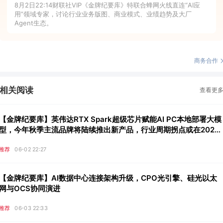
8月2日22:14财联社VIP《金牌纪要库》特联合蜂网火线直连“AI应
用”领域专家，讨论行业业务版图、商业模式、业绩趋势及大厂
Agent生态。
商务合作
相关阅读
查看更
【金牌纪要库】英伟达RTX Spark超级芯片赋能AI PC本地部署大模
型，今年秋季主流品牌将陆续推出新产品，行业周期拐点或在2026
年末至2027年上半年
推荐
06-02 22:27
【金牌纪要库】AI数据中心连接架构升级，CPO光引擎、硅光以太
网与OCS协同演进
推荐
06-03 22:33