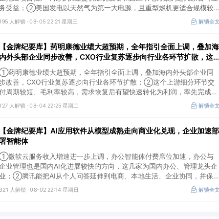
务受益；②美国发电以天然气为第一大电源，且重型燃机更适合规模较
大、持续运行的数据中心园区，透平叶片为上游主要卡产能环节，这家国
195 人解锁 ·
08-05 22:21 星期三
解锁全
内公司已与国外燃机巨头签署多年供货协议；③国家电网“十五五”投资规
划较上一周期明显提高，上半年特高压采购规模已经超过上一年全年，这
【金牌纪要库】药明康德业绩大超预期，全年指引全面上调，叠加海
几家企业为国内特高压设备头部企业。
内外头部企业同步改善，CXO行业复苏逐步向行业各环节扩散，这
个上游细分环节交付周期较短、毛利率较高，需求恢复后有望快速转
①药明康德业绩大超预期，全年指引全面上调，叠加海内外头部企业同
化为利润
步改善，CXO行业复苏逐步向行业各环节扩散；②这个上游细分环节交
付周期较短、毛利率较高，需求恢复后有望快速转化为利润，率先完成客
户认证并具备规模化生产能力的企业竞争优势更明显；③相较2019—
127 人解锁 ·
08-04 22:25 星期二
解锁全
2021年周期，本轮更多来自存量管线向中后期推进、境外BD交易活跃、
新技术平台进入商业化阶段以及产能利用率修复，该环节业绩兑现属性更
【金牌纪要库】AI应用软件从模型成熟走向商业化兑现，企业加速部
强。
署智能体
①微软云服务收入增速进一步上调，办公智能体付费席位加速，办公与
企业管理也是国内AI化进展较快的方向，这几家为国内办公、管理龙头企
业；②腾讯能把AI从个人问答延伸到电商、本地生活、企业协同，并保
较强的开放生态特征，在AI智能体时代具有强竞争力，这几家企业与腾讯
321 人解锁 ·
08-02 22:14 星期日
解锁全
业务联系紧密；③AI应用扩张会显著增加推理算力需求，第三方算力的
单量与利用率具备上升基础，这类同时具备可交付GPU、低成本电力、集
群调度、模型适配和运维能力的第三方算力租赁企业更加受益。