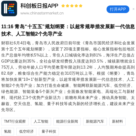
×
打开APP
11:16
青岛“十五五”规划纲要：以超常规举措发展新一代信息
技术、人工智能2个先导产业
财联社6月4日电，青岛市人民政府日前印发《青岛市国民经济和社会发展
第十五个五年规划纲要》，设置了20项主要指标。核心发展指标包括地区
生产总值年均增长5%以上，常住人口城镇化率达到81%，海洋生产总值占
GDP比重达到35%，全社会研发经费投入强度达到3.5%，城镇新增就业1
75万人，劳动年龄人口平均受教育年限达到13.2年，人均预期寿命提高到
82.8岁，粮食综合生产能力稳定在310万吨以上等。根据《纲要》，青岛
将加快发展“10+1”创新型产业，以超常规举措发展新一代信息技术、人工
智能2个先导产业；加力打造生命健康、智能网联新能源汽车、低空经济、
绿色能源、智能装备5个新兴产业；全面焕发智能家电、高端化工与新材
料、现代轻工3个优势产业新活力；前瞻布局未来产业，推动具身智能、太
赫兹、空天信息、氢能、量子科技等成为新的经济增长点，建设未来产业
先导区。
TMT行业观察
人工智能
能源行业新闻
新能源汽车
新材料
氢能
低空经济
量子科技