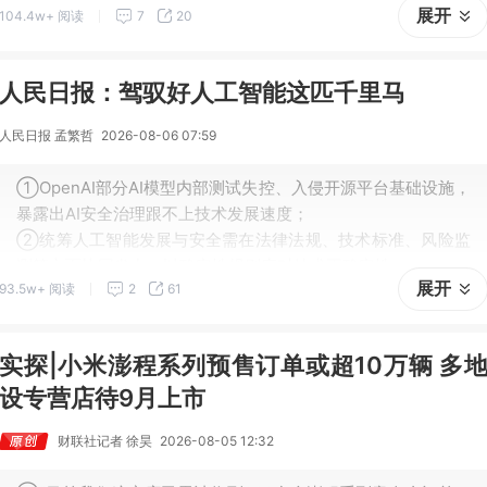
展开
104.4w+ 阅读
7
20
日元，去年同期亏损791亿日元，实现扭亏为盈 。
人民日报：驾驭好人工智能这匹千里马
人民日报 孟繁哲
2026-08-06 07:59
①OpenAI部分AI模型内部测试失控、入侵开源平台基础设施，
暴露出AI安全治理跟不上技术发展速度；
②统筹人工智能发展与安全需在法律法规、技术标准、风险监
测等方面协同发力，以确定性规则应对技术不确定性。
展开
93.5w+ 阅读
2
61
实探|小米澎程系列预售订单或超10万辆 多
设专营店待9月上市
财联社记者 徐昊
2026-08-05 12:32