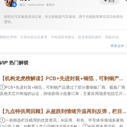
关注
微信：nancyxuhao
复制
财联社汽车频道资深记者，专注新能源汽车领域，擅于挖掘新闻事实背后的商业
逻辑。
财联社声明：文章内容仅供参考，不构成投资建议。投资者据此操作，风险自担。
商务合作
热门解锁
【机构龙虎榜解读】PCB+先进封装+铜箔，可剥铜产品通过了部分覆铜板厂商、载板厂商及相关芯片终端的认证，持续获得小批量订单，主要应用场景包括芯片封装光模块用PCB，机构大额净买入这家公司
①PCB+先进封装+铜箔，可剥铜产品通过了部分覆铜板厂商、载板厂商
及相关芯片终端的认证，持续获得小批量订单，主要应用场景包括芯片封
装光模块用PCB，机构大额净买入这家公司；②创新药CDMO+减肥药，
收购国外知名CRO企业，在创新药API的化学合成等方面具有丰富经验，
【九点特供周回顾】从超跌到情绪升温再到反弹，栏目梳理AI应用题材逻辑，AI教育人气公司解读后获4连板
具备承接细胞与基因治疗产品商业化受托生产的合规资质，这家公司获净
买入。
①一表精选栏目梳理的优质资讯，AI应用、有色、半导体等领域多家热
门公司上榜，AI教育人气公司解读后获4连板； ②AI应用本周活跃，栏目