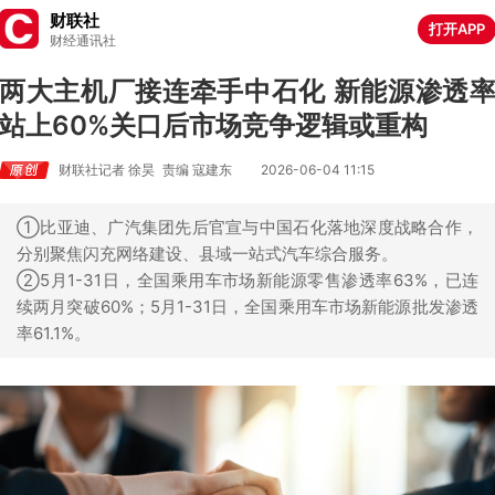
财联社
打开APP
财经通讯社
两大主机厂接连牵手中石化 新能源渗透
站上60%关口后市场竞争逻辑或重构
财联社记者 徐昊
责编 寇建东
2026-06-04 11:15
①比亚迪、广汽集团先后官宣与中国石化落地深度战略合作，
分别聚焦闪充网络建设、县域一站式汽车综合服务。
②5月1-31日，全国乘用车市场新能源零售渗透率63%，已连
续两月突破60%；5月1-31日，全国乘用车市场新能源批发渗透
率61.1%。