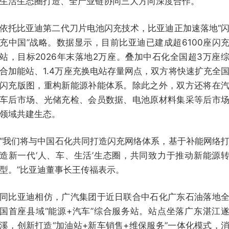
生活生态圈打造、全产业链协同三大方向深度合作。
依托比亚迪第二代刀片电池闪充技术，比亚迪正加速落地“
充中国”战略。数据显示，目前比亚迪已建成超6100座闪
站，目标2026年末落地2万座。叠加中石化全国超3万座
合加能站、1.4万座充换电站存量网点，双方将快速扩充全
闪充版图，重构新能源补能体系。除此之外，双方还将在
车后市场、光储充检、会员数据、电池原材料集采等后市
领域共建生态。
“我们将与中国石化共同打造闪充网络体系，基于补能网络
造新一代‘人、车、生活’生态圈，共同致力于推动新能源
型。”比亚迪董事长王传福表示。
同比亚迪相仿，广汽集团于近日联合中石化广东石油落地
国首座县域“能源+汽车”综合服务站。站点坐落广东湛江
溪，创新打造“加油站+新车销售+维保服务”一体化模式，