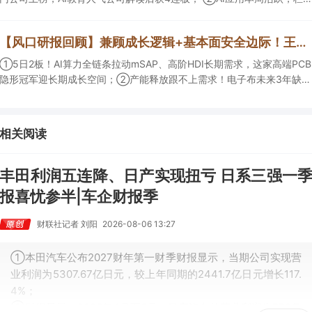
解读海外映射，梳理教育、传媒、游戏等景气方向，焦点公司3日最高涨
超20%； ③磷化铟概念异军突起，栏目以机构视角前瞻产业供需情况，
【风口研报回顾】兼顾成长逻辑+基本面安全边际！王牌自营前瞻覆盖“pcb+MLCC+电子布”，梳理AI产业链优质标的“深坑起跳”
提及2家核心公司双双涨停。
①5日2板！AI算力全链条拉动mSAP、高阶HDI长期需求，这家高端PCB
隐形冠军迎长期成长空间；②产能释放跟不上需求！电子布未来3年缺口
难消，深坑之际再梳理行业逻辑，人气龙头涨超3成；③AI服务器、机器
人带动MLCC景气周期持续！这家公司扩产、涨价预期暂未被市场定价，
王牌自营前瞻捕捉“预期差”，3日大涨26%。
相关阅读
丰田利润五连降、日产实现扭亏 日系三强一
报喜忧参半|车企财报季
财联社记者 刘阳
2026-08-06 13:27
①本田汽车公布2027财年第一财季财报显示，当期公司实现营
业利润为5307.67亿日元，较上年同期的2441.7亿日元增长117.
4%；
②财报显示，2026年4月至6月，日产汽车的营业利润为778亿