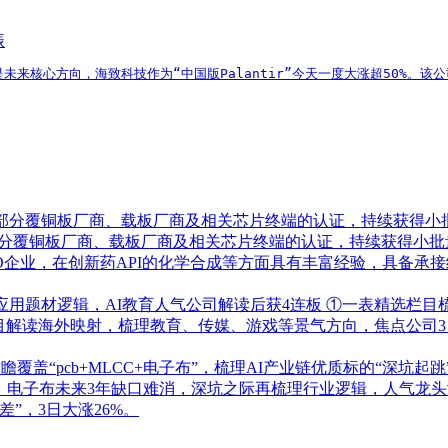
振
AI才是未来核心方向，海致科技作为“中国版Palantir”今天一度大涨超50
了部分覆铜板厂商、载板厂商及相关芯片终端的认证，持续获得小
部分覆铜板厂商、载板厂商及相关芯片终端的认证，持续获得小批
RO企业，在创新药API的化学合成等方面具有丰富经验，具备
应用题材逻辑，AI教育人气公司解读后获4连板
①一表精选栏目
栏目解读海外映射，梳理教育、传媒、游戏等景气方向，焦点公司3
盖“pcb+MLCC+电子布”，梳理AI产业链优质标的“深坑起跳
！电子布未来3年缺口难消，深坑之际再梳理行业逻辑，人气龙头涨
”，3日大涨26%。