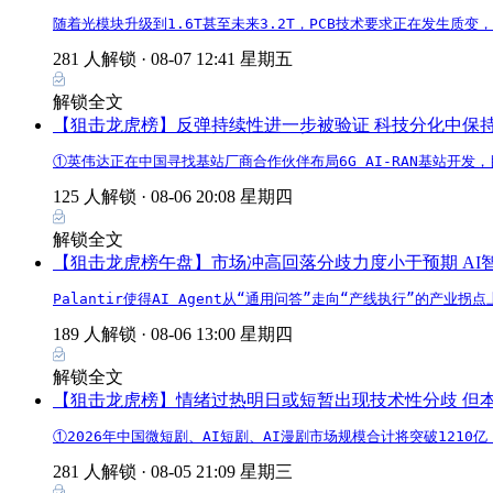
随着光模块升级到1.6T甚至未来3.2T，PCB技术要求正在发生质变
281 人解锁 ·
08-07 12:41 星期五
解锁全文
【狙击龙虎榜】反弹持续性进一步被验证 科技分化中保
①英伟达正在中国寻找基站厂商合作伙伴布局6G AI-RAN基站开发
125 人解锁 ·
08-06 20:08 星期四
解锁全文
【狙击龙虎榜午盘】市场冲高回落分歧力度小于预期 AI
Palantir使得AI Agent从“通用问答”走向“产线执行”的
189 人解锁 ·
08-06 13:00 星期四
解锁全文
【狙击龙虎榜】情绪过热明日或短暂出现技术性分歧 但
①2026年中国微短剧、AI短剧、AI漫剧市场规模合计将突破121
281 人解锁 ·
08-05 21:09 星期三