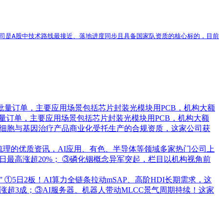
%。该公司是A股中技术路线最接近、落地进度同步且具备国家队资质的核心标的，目
批量订单，主要应用场景包括芯片封装光模块用PCB，机构大额
量订单，主要应用场景包括芯片封装光模块用PCB，机构大额
承接细胞与基因治疗产品商业化受托生产的合规资质，这家公司获
梳理的优质资讯，AI应用、有色、半导体等领域多家热门公司上
日最高涨超20%； ③磷化铟概念异军突起，栏目以机构视角前
”
①5日2板！AI算力全链条拉动mSAP、高阶HDI长期需求，这
超3成；③AI服务器、机器人带动MLCC景气周期持续！这家