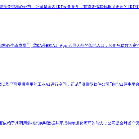
图形电镀是关键核心环节。公司是国内LDI设备龙头，有望凭借其解析度更高的LD
RAN基站核心生态成员”；②OA是B端AI Agent最天然的落地入口，公司
协议以及已可规模商用的工业AI运行空间，正从“项目型软件公司”向“AI原生平
度高度依赖于其调用多模态实时数据并形成持续进化闭环的能力，公司是全球首个完