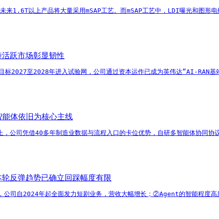
，未来1.6T以上产品将大量采用mSAP工艺。而mSAP工艺中，LDI曝光和
持活跃市场彰显韧性
，目标2027至2028年进入试验网，公司通过资本运作已成为英伟达“AI-
智能体依旧为核心主线
产业拐点上，公司凭借40多年制造业数据与流程入口的卡位优势，自研多智能体协同
本轮反弹趋势已确立回踩幅度有限
0亿，公司自2024年起全面发力短剧业务，营收大幅增长；②Agent的智能程