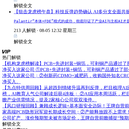
解锁全文
【狙击龙虎榜午盘】科技反弹趋势确认 AI多分支全面共
Palantir“本体+FDE”模式的成功，彻底印证了产业AI与主权
213 人解锁 ·
08-05 12:32 星期三
解锁全文
热门解锁
【机构龙虎榜解读】PCB+先进封装+铜箔，可剥铜产品通过
净买入这家公司
①PCB+先进封装+铜箔，可剥铜产品通过了
净买入这家公司；②创新药CDMO+减肥药，收购国外知名C
净买入。
【九点特供周回顾】从超跌到情绪升温再到反弹，栏目梳理AI
榜，AI教育人气公司解读后获4连板； ②AI应用本周活跃，
瞻产业供需情况，提及2家核心公司双双涨停。
【风口研报回顾】兼顾成长逻辑+基本面安全边际！王牌自营前瞻覆
家高端PCB隐形冠军迎长期成长空间；②产能释放跟不上需求
公司扩产、涨价预期暂未被市场定价，王牌自营前瞻捕捉“预期差
解锁全文