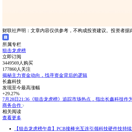
财联社声明：文章内容仅供参考，不构成投资建议。投资者据
所属专栏
狙击龙虎榜
立即订阅
3449569人购买
177860人关注
揭秘主力资金动向，找寻资金背后的逻辑
长鑫科技
发现至今最高涨幅
+29.27%
7月28日21:36《狙击龙虎榜》追踪市场热点，指出长鑫科
商务合作
相关阅读
查看更多
【狙击龙虎榜午盘】PCB接棒光互连引领科技硬件技持续活