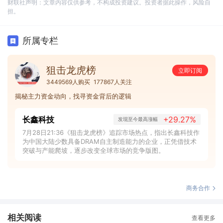
财联社声明：文章内容仅供参考，不构成投资建议。投资者据此操作，风险自
担。
所属专栏
狙击龙虎榜
立即订阅
3449569人购买
177867人关注
揭秘主力资金动向，找寻资金背后的逻辑
长鑫科技
+29.27%
发现至今最高涨幅
7月28日21:36《狙击龙虎榜》追踪市场热点，指出长鑫科技作
为中国大陆少数具备DRAM自主制造能力的企业，正凭借技术
突破与产能爬坡，逐步改变全球市场的竞争版图。
商务合作
相关阅读
查看更多