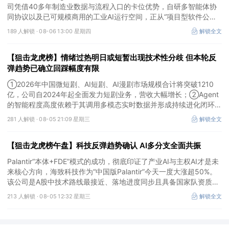
司凭借40多年制造业数据与流程入口的卡位优势，自研多智能体协
同协议以及已可规模商用的工业AI运行空间，正从“项目型软件公
司”向“AI原生平台生态型公司”跃迁。
189 人解锁 ·
08-06 13:00 星期四
解锁全文
【狙击龙虎榜】情绪过热明日或短暂出现技术性分歧 但本轮反
弹趋势已确立回踩幅度有限
①2026年中国微短剧、AI短剧、AI漫剧市场规模合计将突破1210
亿，公司自2024年起全面发力短剧业务，营收大幅增长；②Agent
的智能程度高度依赖于其调用多模态实时数据并形成持续进化闭环的
能力，公司是全球首个完成TPC-DS测试并通过官方审计的数据库企
281 人解锁 ·
08-05 21:09 星期三
解锁全文
业；③2026年被多方定义为Robotaxi商业化元年，公司正从“传统
出行运营商”向“自动驾驶时代的核心运力服务商”转变，率先享受行
【狙击龙虎榜午盘】科技反弹趋势确认 AI多分支全面共振
业从0到1的估值重估红利。
Palantir“本体+FDE”模式的成功，彻底印证了产业AI与主权AI才是未
来核心方向，海致科技作为“中国版Palantir”今天一度大涨超50%。
该公司是A股中技术路线最接近、落地进度同步且具备国家队资质的
核心标的，目前正处于从“数据智能基础设施”向“产业级AI Agent核
213 人解锁 ·
08-05 12:32 星期三
解锁全文
心供应商”跃迁的价值重估起点。