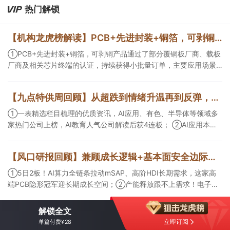
热门解锁
【机构龙虎榜解读】PCB+先进封装+铜箔，可剥铜产品通过了部分覆铜板厂商、载板厂商及相关芯片终端的认证，持续获得小批量订单，主要应用场景包括芯片封装光模块用PCB，机构大额净买入这家公司
①PCB+先进封装+铜箔，可剥铜产品通过了部分覆铜板厂商、载板
厂商及相关芯片终端的认证，持续获得小批量订单，主要应用场景
包括芯片封装光模块用PCB，机构大额净买入这家公司；②创新药
CDMO+减肥药，收购国外知名CRO企业，在创新药API的化学合成
【九点特供周回顾】从超跌到情绪升温再到反弹，栏目梳理AI应用题材逻辑，AI教育人气公司解读后获4连板
等方面具有丰富经验，具备承接细胞与基因治疗产品商业化受托生
产的合规资质，这家公司获净买入。
①一表精选栏目梳理的优质资讯，AI应用、有色、半导体等领域多
家热门公司上榜，AI教育人气公司解读后获4连板； ②AI应用本周
活跃，栏目解读海外映射，梳理教育、传媒、游戏等景气方向，焦
点公司3日最高涨超20%； ③磷化铟概念异军突起，栏目以机构视
【风口研报回顾】兼顾成长逻辑+基本面安全边际！王牌自营前瞻覆盖“pcb+MLCC+电子布”，梳理AI产业链优质标的“深坑起跳”
角前瞻产业供需情况，提及2家核心公司双双涨停。
①5日2板！AI算力全链条拉动mSAP、高阶HDI长期需求，这家高
端PCB隐形冠军迎长期成长空间；②产能释放跟不上需求！电子布
未来3年缺口难消，深坑之际再梳理行业逻辑，人气龙头涨超3成；
③AI服务器、机器人带动MLCC景气周期持续！这家公司扩产、涨
解锁全文
价预期暂未被市场定价，王牌自营前瞻捕捉“预期差”，3日大涨
立即订阅
单篇付费¥28
26%。