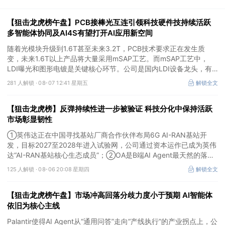
【狙击龙虎榜午盘】PCB接棒光互连引领科技硬件技持续活跃
多智能体协同及AI4S有望打开AI应用新空间
随着光模块升级到1.6T甚至未来3.2T，PCB技术要求正在发生质
变，未来1.6T以上产品将大量采用mSAP工艺。而mSAP工艺中，
LDI曝光和图形电镀是关键核心环节。公司是国内LDI设备龙头，有
望凭借其解析度更高的LDI技术，成为不可或缺的关键“铲子股”。
281 人解锁 ·
08-07 12:41 星期五
解锁全文
【狙击龙虎榜】反弹持续性进一步被验证 科技分化中保持活跃
市场彰显韧性
①英伟达正在中国寻找基站厂商合作伙伴布局6G AI-RAN基站开
发，目标2027至2028年进入试验网，公司通过资本运作已成为英伟
达“AI-RAN基站核心生态成员”；②OA是B端AI Agent最天然的落地
入口，公司凭借数万家企业客户积累的场景厚度正从协同管理软件龙
125 人解锁 ·
08-06 20:08 星期四
解锁全文
头进化为企业智能体经济的核心枢纽；③市场重组、股权转让暗线
涌动，该公司剥离亏损资产后“壳”属性进一步凸显。
【狙击龙虎榜午盘】市场冲高回落分歧力度小于预期 AI智能体
依旧为核心主线
Palantir使得AI Agent从“通用问答”走向“产线执行”的产业拐点上，公