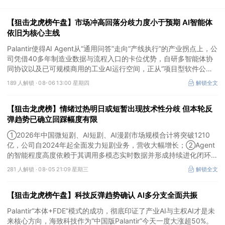
【狙击龙虎榜午盘】市场冲高回落分歧力度小于预期 AI智能体
依旧为核心主线
Palantir使得AI Agent从“通用问答”走向“产线执行”的产业拐点上，公
司凭借40多年制造业数据与流程入口的卡位优势，自研多智能体协
同协议以及已可规模商用的工业AI运行空间，正从“项目型软件公
司”向“AI原生平台生态型公司”跃迁。
189 人解锁 ·
08-06 13:00 星期四
解锁全文
【狙击龙虎榜】情绪过热明日或短暂出现技术性分歧 但本轮反
弹趋势已确立回踩幅度有限
①2026年中国微短剧、AI短剧、AI漫剧市场规模合计将突破1210
亿，公司自2024年起全面发力短剧业务，营收大幅增长；②Agent
的智能程度高度依赖于其调用多模态实时数据并形成持续进化闭环的
能力，公司是全球首个完成TPC-DS测试并通过官方审计的数据库企
281 人解锁 ·
08-05 21:09 星期三
解锁全文
业；③2026年被多方定义为Robotaxi商业化元年，公司正从“传统
出行运营商”向“自动驾驶时代的核心运力服务商”转变，率先享受行
【狙击龙虎榜午盘】科技反弹趋势确认 AI多分支全面共振
业从0到1的估值重估红利。
Palantir“本体+FDE”模式的成功，彻底印证了产业AI与主权AI才是未
来核心方向，海致科技作为“中国版Palantir”今天一度大涨超50%。