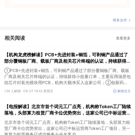
商务合作
相关阅读
查看更多
【机构龙虎榜解读】PCB+先进封装+铜箔，可剥铜产品通过了
部分覆铜板厂商、载板厂商及相关芯片终端的认证，持续获得小
批量订单，主要应用场景包括芯片封装光模块用PCB，机构大
①PCB+先进封装+铜箔，可剥铜产品通过了部分覆铜板厂商、载板
额净买入这家公司
厂商及相关芯片终端的认证，持续获得小批量订单，主要应用场景包
括芯片封装光模块用PCB，机构大额净买入这家公司；②创新药
CDMO+减肥药，收购国外知名CRO企业，在创新药API的化学合成
136 人解锁 ·
08-07 18:42 星期五
解锁全文
等方面具有丰富经验，具备承接细胞与基因治疗产品商业化受托生产
的合规资质，这家公司获净买入。
【电报解读】北京市首个词元工厂点亮，机构称Token工厂陆续
落地，头部算力租赁厂商卡位优势突出，这家公司已中标运营商
Token工厂项目
北京市首个词元工厂点亮，机构称Token工厂陆续落地，头部算力租
赁厂商卡位优势突出，这家公司已中标运营商Token工厂项目，另一
家算力租赁服务已成功服务十余名客户。