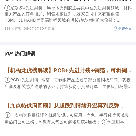
①光刻胶+先进封装，半导体光刻胶主要集中在先进封装领域，材料
相关产品的订单增加、销售规模提升，这家公司未来有望跟随
HBM、3DNAND等高端制程领域的增长趋势持续扩大份额；
②华为+高速连接器，这家公司是深耕连接器国产核心骨干，高速互
386 人解锁 ·
08-07 07:39 星期五
解锁全文
联产品已对接导入国内头部AI服务器厂商，深度绑定华为供应链。
热门解锁
【机构龙虎榜解读】PCB+先进封装+铜箔，可剥铜产品通过了部分覆铜板厂商、载板厂商及相关芯片终端的认证，持续获得小批量订单，主要应用场景包括芯片封装光模块用PCB，机构大额净买入这家公司
①PCB+先进封装+铜箔，可剥铜产品通过了部分覆铜板厂商、载板
厂商及相关芯片终端的认证，持续获得小批量订单，主要应用场景
包括芯片封装光模块用PCB，机构大额净买入这家公司；②创新药
CDMO+减肥药，收购国外知名CRO企业，在创新药API的化学合成
【九点特供周回顾】从超跌到情绪升温再到反弹，栏目梳理AI应用题材逻辑，AI教育人气公司解读后获4连板
等方面具有丰富经验，具备承接细胞与基因治疗产品商业化受托生
产的合规资质，这家公司获净买入。
①一表精选栏目梳理的优质资讯，AI应用、有色、半导体等领域多
家热门公司上榜，AI教育人气公司解读后获4连板； ②AI应用本周
活跃，栏目解读海外映射，梳理教育、传媒、游戏等景气方向，焦
点公司3日最高涨超20%； ③磷化铟概念异军突起，栏目以机构视