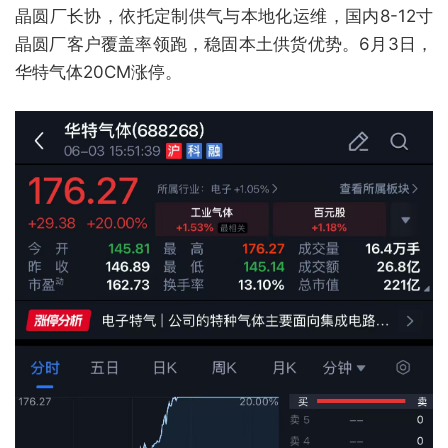
晶圆厂长协，依托定制供气与本地化运维，国内8-12寸
晶圆厂客户覆盖率领跑，稳固本土供货优势。6月3日，
华特气体20CM涨停。