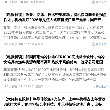
307 人解锁 ·
08-06 19:24 星期四
解锁全文
出AI数据安全产品矩阵，自主研发的大数据AI应用平台、AI数据安全
分类分级产品获得市场高度认可，机构大额净买入这家公司。
【电报解读】政策、临床、技术密集驱动，脑机接口商业化拐点
临近，机构看好2026年是植入式脑机接口量产元年，国产产线
或投产在即，这家公司对多模态人机交互系统集成关键技术进行
政策、临床、技术密集驱动，脑机接口商业化拐点临近，机构看好
了研发
2026年是植入式脑机接口量产元年，国产产线或投产在即，这家公
司对多模态人机交互系统集成关键技术进行了研发，另一家成立了人
工智能与脑机工程研究院。
356 人解锁 ·
08-06 17:21 星期四
解锁全文
【电报解读】我国商用钠冷快堆CFR1000完成标准设计，钠冷
快堆具有燃料资源利用率高和热效率高的优点，这家公司是国内
首家获得钠冷快堆细分设备制造许可企业
我国商用钠冷快堆CFR1000完成标准设计，钠冷快堆具有燃料资源
利用率高和热效率高的优点，这家公司是国内首家获得钠冷快堆细分
设备制造许可企业，另一家为钠冷快堆提供的配套产品已交货。
180 人解锁 ·
08-06 14:01 星期四
解锁全文
【大佬持仓跟踪】半导体设备+光芯片，上半年摘得占去年营收
8成的大单，客户包括长电科技、华天科技等封测厂商，设备发
往长江存储进行验证，这家公司细分设备国内市占率第一