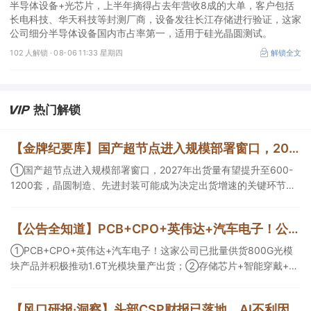
半导体设备+光芯片，上半年摘得占去年营收8成的大单，客户包括
长电科技、华天科技等封测厂商，设备发往长江存储进行验证，这家
公司细分半导体设备国内市占率第一，适用于硅光晶圆测试。
102 人解锁 ·
08-06 11:33 星期四
解锁全文
热门解锁
【金牌纪要库】国产超节点进入规模部署窗口，2027年出货量有望提升至600-1200套，晶圆制造、先进封装可能成为决定出货增速的关键环节
①国产超节点进入规模部署窗口，2027年出货量有望提升至600-
1200套，晶圆制造、先进封装可能成为决定出货增速的关键环节；
②服务器ODM扩产弹性较强，毛利率有望由传统服务器的4%-8%
提升至10%-15%，这两家公司占据整机市场的核心份额；③国产交
【公告全知道】PCB+CPO+英伟达+汽车电子！公司已批量供货800G光模块
换芯片已经由送样验证逐步进入小批量应用，中低速率产品替代有
望加快，400G、800G产品正进入认证和导入阶段。
①PCB+CPO+英伟达+汽车电子！这家公司已批量供货800G光模
块产品并积极推动1.6T光模块量产出货；②存储芯片+智能穿戴+华
为！这家公司公司大容量NOR Flash已成功导入PC、服务器大客
户；③边缘计算+智慧灯杆！公司拟跨界布局固态存储标的。
【风口研报·洞察】头部CSP财报已落地，AI不利因素影响逐步消化，分析师看好AI电源架构升级重塑价值分布，细分龙头迈入放量验证阶段；战略看多港股互联网的逻辑