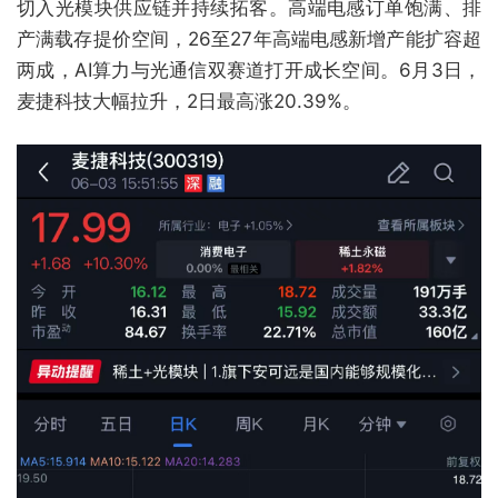
切入光模块供应链并持续拓客。高端电感订单饱满、排
产满载存提价空间，26至27年高端电感新增产能扩容超
两成，AI算力与光通信双赛道打开成长空间。6月3日，
麦捷科技大幅拉升，2日最高涨20.39%。