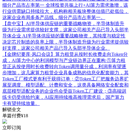
细分产品市占率第一
全球投资共振上行+AI算力需求激增，该
行业供需缺口持续拉大，机构称相关板块整体估值已处低位，
这家企业布局多条产品线，细分产品市占率第一。
【盘中宝】AI半导体供应链的重要战略物资，半导体制造升
级为行业需求提供较好支撑，这家公司相关产品已导入头部半
导体企业
AI半导体供应链的重要战略物资，其纯度与稳定性
决定芯片制造的良率上限，半导体制造升级为行业需求提供较
好支撑，这家公司相关产品已导入头部半导体企业。
【金牌纪要库·风口会议】算力租赁从按时长收费走向Token分
成，AI算力中心的利润模型与产业链边界正在重构
①算力租
赁正从按使用时长收费转向Token调用量分成，利润率有望逐
步增加，这几家算力租赁企业具备成熟的信息化配套能力，其
Token工厂模式更有利于获得订单；②Token工厂把服务边界扩
展至调度、模型适配、计费和安全，这类具备网络安全配套和
底层模型适配业务的企业也会受益Token工厂建设；③高端训
练卡仍受供给约束，AI应用持续推高推理需求后，国产算力
卡有望持续放量。
解锁全文
单篇付费¥18
立即订阅