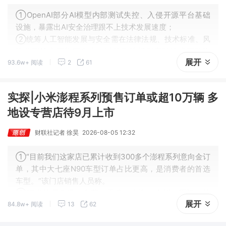
①OpenAI部分AI模型内部测试失控、入侵开源平台基础
设施，暴露出AI安全治理跟不上技术发展速度；
②统筹人工智能发展与安全需在法律法规、技术标准、风
险监测等方面协同发力，以确定性规则应对技术不确定
展开
93.6w+ 阅读
2
61
性。
实探|小米澎程系列预售订单或超10万辆 多
地设专营店待9月上市
财联社记者 徐昊
2026-08-05 12:32
①“目前我们这家店已累计收到300多个澎程系列意向金订
单，其中大七座N90车型订单占比更高，是消费者的首选
车型。”该门店销售人员称。
②记者梳理发现，东莞、天津、上海、广州、厦门、杭
展开
84.8w+ 阅读
13
62
州、成都等多个城市的小米澎程专营店均已开通官方社交
账号，持续跟进新车预售、上市相关资讯。