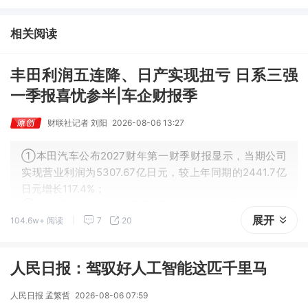
点公司3日最高涨超20%； ③磷化铟概念异军突起，栏目以机构视
角前瞻产业供需情况，提及2家核心公司双双涨停。
相关阅读
丰田利润五连降、日产实现扭亏 日系三强
一季报喜忧参半|车企财报季
财联社记者 刘阳
2026-08-06 13:27
①本田汽车公布2027财年第一财季财报显示，当期公司
实现营业利润为5307.67亿日元，较上年同期的2441.7亿
日元增长117.4%；
②财报显示，2026年4月至6月，日产汽车的营业利润为7
展开
104.6w+ 阅读
7
20
78亿日元，去年同期亏损791亿日元，实现扭亏为盈 。
人民日报：驾驭好人工智能这匹千里马
人民日报 孟繁哲
2026-08-06 07:59