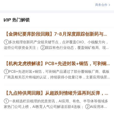
商务合作
热门解锁
【金牌纪要库阶段回顾】7-8月深度跟踪创新药与有色/铜方向，持续把握产业变化脉络+前瞻价值
①多次梳理创新药产业链关键节点，点评覆盖CXO、小核酸方向，
这些公司获资金关注； ②跟踪有色行业动态，覆盖铜矿格局、现货
紧平衡、锂电涨价传导等线索，Ta们股价持续走高。
【机构龙虎榜解读】PCB+先进封装+铜箔，可剥铜产品通过了部分覆铜板厂商、载板厂商及相关芯片终端的认证，持续获得小批量订单，主要应用场景包括芯片封装光模块用PCB，机构大额净买入这家公司
①PCB+先进封装+铜箔，可剥铜产品通过了部分覆铜板厂商、载板
厂商及相关芯片终端的认证，持续获得小批量订单，主要应用场景
包括芯片封装光模块用PCB，机构大额净买入这家公司；②创新药
CDMO+减肥药，收购国外知名CRO企业，在创新药API的化学合成
【九点特供周回顾】从超跌到情绪升温再到反弹，栏目梳理AI应用题材逻辑，AI教育人气公司解读后获4连板
等方面具有丰富经验，具备承接细胞与基因治疗产品商业化受托生
产的合规资质，这家公司获净买入。
①一表精选栏目梳理的优质资讯，AI应用、有色、半导体等领域多
家热门公司上榜，AI教育人气公司解读后获4连板； ②AI应用本周
活跃，栏目解读海外映射，梳理教育、传媒、游戏等景气方向，焦