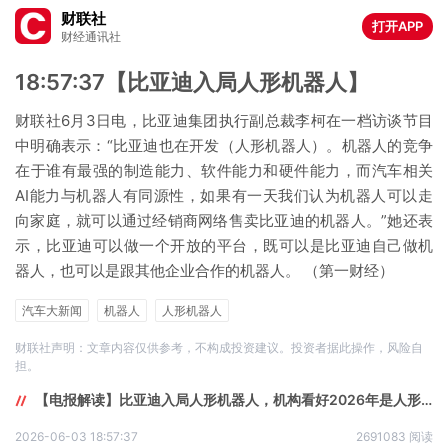
财联社
打开APP
财经通讯社
18:57:37【比亚迪入局人形机器人】
财联社6月3日电，比亚迪集团执行副总裁李柯在一档访谈节目
中明确表示：“比亚迪也在开发（人形机器人）。机器人的竞争
在于谁有最强的制造能力、软件能力和硬件能力，而汽车相关
AI能力与机器人有同源性，如果有一天我们认为机器人可以走
向家庭，就可以通过经销商网络售卖比亚迪的机器人。”她还表
示，比亚迪可以做一个开放的平台，既可以是比亚迪自己做机
器人，也可以是跟其他企业合作的机器人。 （第一财经）
汽车大新闻
机器人
人形机器人
财联社声明：文章内容仅供参考，不构成投资建议。投资者据此操作，风险自
担。
【电报解读】比亚迪入局人形机器人，机构看好2026年是人形机器人0-1兑现的重要节点，国产链头部本体出货量规模有望从数千台跨越到数万台，这家公司工业机器人出货量在中国位列第一
2026-06-03 18:57:37
2691083 阅读