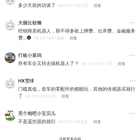
多少天前的访谈了
06-03 11:26·江苏
回复
大腿比较懒
经销商卖机器人，那不得多收上牌费、出库费、金融服务
费…🌚
06-03 14:51·福建
回复
打板小菜鸡
所有车企又转去搞机器人了？
06-03 13:26·广东
回复
HX雪球
门槛真低，造车的零配件的都能玩，其他的传感器买就行
了
06-03 12:53·江苏
回复
亮个相吧小宝贝儿
不是遥控器的就行
06-03 11:19·北京
回复
没有更多内容