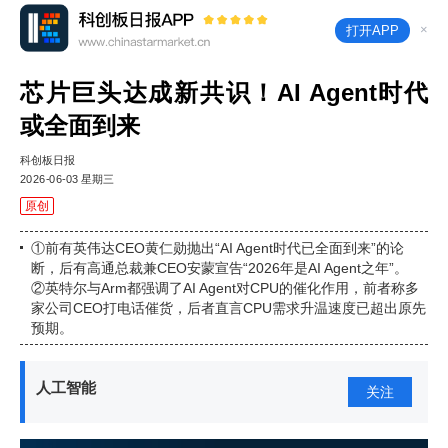
×
打开APP
芯片巨头达成新共识！AI Agent时代
或全面到来
科创板日报
2026-06-03 星期三
原创
①前有英伟达CEO黄仁勋抛出“AI Agent时代已全面到来”的论
断，后有高通总裁兼CEO安蒙宣告“2026年是AI Agent之年”。
②英特尔与Arm都强调了AI Agent对CPU的催化作用，前者称多
家公司CEO打电话催货，后者直言CPU需求升温速度已超出原先
预期。
人工智能
关注