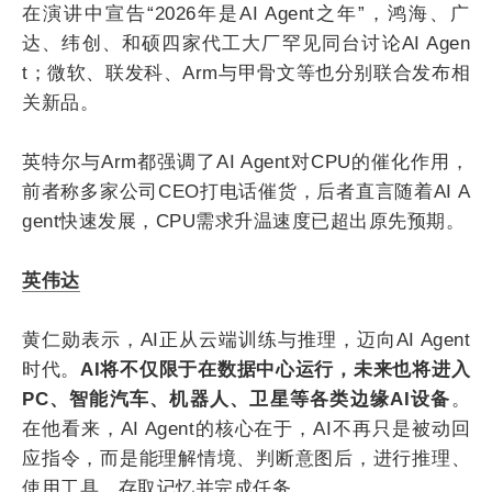
在演讲中宣告“2026年是AI Agent之年”，鸿海、广
达、纬创、和硕四家代工大厂罕见同台讨论AI Agen
t；微软、联发科、Arm与甲骨文等也分别联合发布相
关新品。
英特尔与Arm都强调了AI Agent对CPU的催化作用，
前者称多家公司CEO打电话催货，后者直言随着AI A
gent快速发展，CPU需求升温速度已超出原先预期。
英伟达
黄仁勋表示，AI正从云端训练与推理，迈向AI Agent
时代。
AI将不仅限于在数据中心运行，未来也将进入
PC、智能汽车、机器人、卫星等各类边缘AI设备
。
在他看来，AI Agent的核心在于，AI不再只是被动回
应指令，而是能理解情境、判断意图后，进行推理、
使用工具、存取记忆并完成任务。