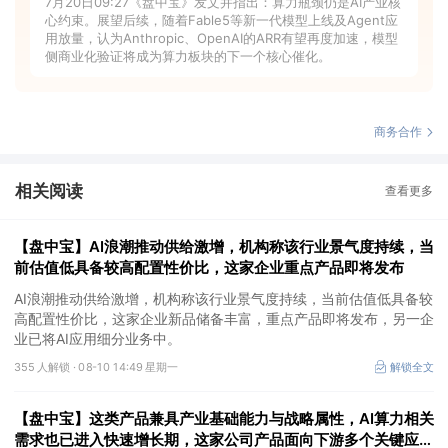
7月20日09:27《盘中宝》发文并指出：算力瓶颈仍是AI产业核
心约束。展望后续，随着Fable5等新一代模型上线及Agent应
用放量，认为Anthropic、OpenAI的ARR有望再度加速，模型
侧商业化验证将成为算力板块的下一个核心催化。
商务合作
相关阅读
查看更多
【盘中宝】AI浪潮推动供给激增，机构称该行业景气度持续，当
前估值低具备较高配置性价比，这家企业重点产品即将发布
AI浪潮推动供给激增，机构称该行业景气度持续，当前估值低具备较
高配置性价比，这家企业新品储备丰富，重点产品即将发布，另一企
业已将AI应用细分业务中。
355 人解锁 ·
08-10 14:49 星期一
解锁全文
【盘中宝】这类产品兼具产业基础能力与战略属性，AI算力相关
需求也已进入快速增长期，这家公司产品面向下游多个关键应用