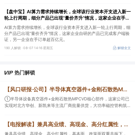
【盘中宝】AI算力需求持续增长，全球该行业资本开支进入新一
轮上行周期，细分产品已出现“量价齐升”情况，这家企业在手订
单超百亿元
AI算力需求持续增长，全球该行业资本开支进入新一轮上行周期，细
分产品已出现“量价齐升”情况，这家企业自研的产品已完成客户端验
证，另一企业在手订单超百亿元。
190 人解锁 ·
08-07 14:16 星期五
解锁全文
热门解锁
【风口研报·公司】半导体真空器件+金刚石散热MPCVD核心部件，这家公司实现对北方华创、新凯来等厂商批量供货，大功率磁控管助力AI散热；这家造船龙头稀缺产能扩张与高价值订单兼具，远期业绩弹性持续增强
①半导体设备真空器件+金刚石散热MPCVD核心部件，这家公司已
实现对北方华创、新凯来等主流厂商批量供货，大功率磁控管构筑
第二增长曲线；②这家船龙头公司稀缺产能扩张与高价值订单兼
具，核心发动机自供且有望外销，当前远期业绩弹性持续增强。
【电报解读】兼具高业绩、高现金、高分红属性，基本面、政策面双重共振下，该行业已处于新一轮周期上行的初期，这家公司上半年相关销售毛利逼近20亿元
兼具高业绩、高现金、高分红属性，基本面、政策面双重共振下，