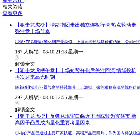
商务合作
相关阅读
查看更多
【狙击龙虎榜】情绪抱团走出独立连板行情 热点轮动走
强注意市场节奏
①铋/TEC与铟/磷化铟产业类似，上游高纯铋战略价值凸显，公司已打
167 人解锁 ·
08-10 21:18 星期一
解锁全文
【狙击龙虎榜午盘】市场短暂分化后关注回流 情绪投机
再次迎来高光时刻
随着磷化铟行业景气度的持续攀升，上游铟、锗等稀缺资源的战略价
297 人解锁 ·
08-10 12:55 星期一
解锁全文
【狙击龙虎榜】反弹兑现窗口临近下周或转为震荡市 新
高因子凸显成为量化重要考量因素
①核心产品已通过主要厂家认证、高端产品已回片，作为国内稀缺独立