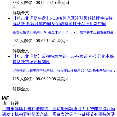
333 人解锁 ·
08-09 20:15 星期日
解锁全文
【狙击龙虎榜午盘】PCB接棒光互连引领科技硬件技持
续活跃 多智能体协同及AI4S有望打开AI应用新空间
随着光模块升级到1.6T甚至未来3.2T，PCB技术要求正在发生质变
281 人解锁 ·
08-07 12:41 星期五
解锁全文
【狙击龙虎榜】反弹持续性进一步被验证 科技分化中保
持活跃市场彰显韧性
①英伟达正在中国寻找基站厂商合作伙伴布局6G AI-RAN基站开发
125 人解锁 ·
08-06 20:08 星期四
解锁全文
热门解锁
【电报解读】诺和诺德携手亚马逊推动通过人工智能加速药物
研发！机构看好基因合成、蛋白表达等产业链环节有望持续受