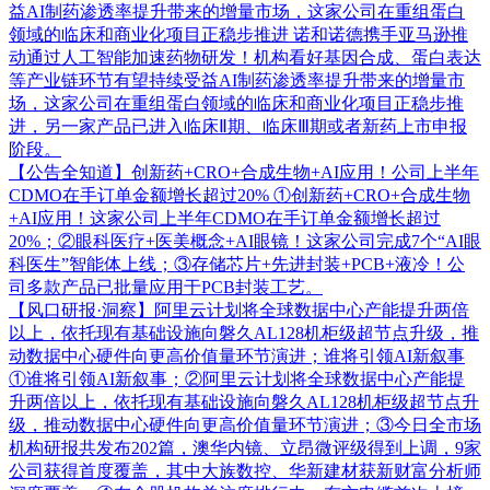
益AI制药渗透率提升带来的增量市场，这家公司在重组蛋白
领域的临床和商业化项目正稳步推进
诺和诺德携手亚马逊推
动通过人工智能加速药物研发！机构看好基因合成、蛋白表达
等产业链环节有望持续受益AI制药渗透率提升带来的增量市
场，这家公司在重组蛋白领域的临床和商业化项目正稳步推
进，另一家产品已进入临床Ⅱ期、临床Ⅲ期或者新药上市申报
阶段。
【公告全知道】创新药+CRO+合成生物+AI应用！公司上半年
CDMO在手订单金额增长超过20%
①创新药+CRO+合成生物
+AI应用！这家公司上半年CDMO在手订单金额增长超过
20%；②眼科医疗+医美概念+AI眼镜！这家公司完成7个“AI眼
科医生”智能体上线；③存储芯片+先进封装+PCB+液冷！公
司多款产品已批量应用于PCB封装工艺。
【风口研报·洞察】阿里云计划将全球数据中心产能提升两倍
以上，依托现有基础设施向磐久AL128机柜级超节点升级，推
动数据中心硬件向更高价值量环节演进；谁将引领AI新叙事
①谁将引领AI新叙事；②阿里云计划将全球数据中心产能提
升两倍以上，依托现有基础设施向磐久AL128机柜级超节点升
级，推动数据中心硬件向更高价值量环节演进；③今日全市场
机构研报共发布202篇，澳华内镜、立昂微评级得到上调，9家
公司获得首度覆盖，其中大族数控、华新建材获新财富分析师