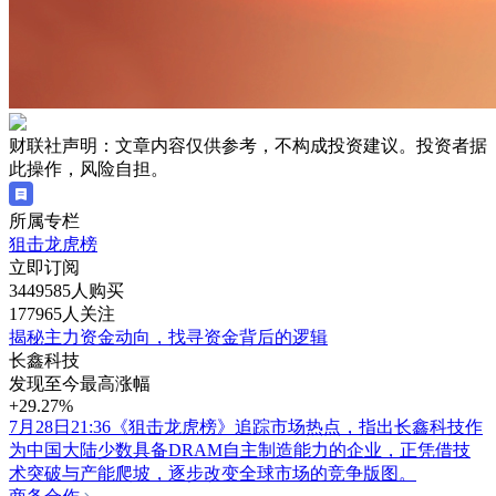
财联社声明：文章内容仅供参考，不构成投资建议。投资者据
此操作，风险自担。
所属专栏
狙击龙虎榜
立即订阅
3449585人购买
177965人关注
揭秘主力资金动向，找寻资金背后的逻辑
长鑫科技
发现至今最高涨幅
+29.27%
7月28日21:36《狙击龙虎榜》追踪市场热点，指出长鑫科技作
为中国大陆少数具备DRAM自主制造能力的企业，正凭借技
术突破与产能爬坡，逐步改变全球市场的竞争版图。