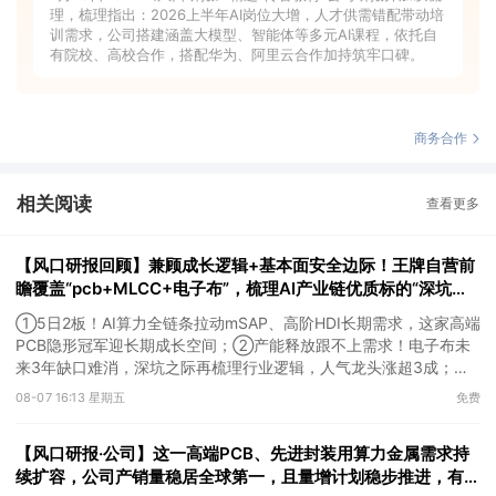
理，梳理指出：2026上半年AI岗位大增，人才供需错配带动培
训需求，公司搭建涵盖大模型、智能体等多元AI课程，依托自
有院校、高校合作，搭配华为、阿里云合作加持筑牢口碑。
商务合作
相关阅读
查看更多
【风口研报回顾】兼顾成长逻辑+基本面安全边际！王牌自营前
瞻覆盖“pcb+MLCC+电子布”，梳理AI产业链优质标的“深坑起
跳”
①5日2板！AI算力全链条拉动mSAP、高阶HDI长期需求，这家高端
PCB隐形冠军迎长期成长空间；②产能释放跟不上需求！电子布未
来3年缺口难消，深坑之际再梳理行业逻辑，人气龙头涨超3成；
③AI服务器、机器人带动MLCC景气周期持续！这家公司扩产、涨
08-07 16:13 星期五
免费
价预期暂未被市场定价，王牌自营前瞻捕捉“预期差”，3日大涨
26%。
【风口研报·公司】这一高端PCB、先进封装用算力金属需求持
续扩容，公司产销量稳居全球第一，且量增计划稳步推进，有望