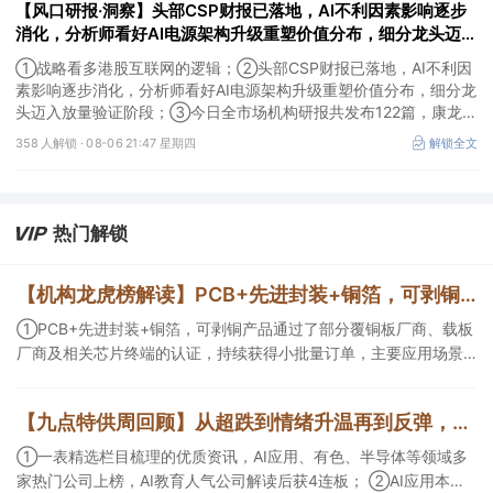
【风口研报·洞察】头部CSP财报已落地，AI不利因素影响逐步
消化，分析师看好AI电源架构升级重塑价值分布，细分龙头迈入
放量验证阶段；战略看多港股互联网的逻辑
①战略看多港股互联网的逻辑；②头部CSP财报已落地，AI不利因
素影响逐步消化，分析师看好AI电源架构升级重塑价值分布，细分龙
头迈入放量验证阶段；③今日全市场机构研报共发布122篇，康龙化
成、江淮汽车评级得到上调，9家公司获得首度覆盖，其中乔锋智能
358 人解锁 ·
08-06 21:47 星期四
解锁全文
获新财富分析师深度覆盖；④在个股机构关注度排行中，华峰化学
首次上榜，前五名依次为东鹏饮料>药明康德>百润股份>华峰化学>
健盛集团。
热门解锁
【机构龙虎榜解读】PCB+先进封装+铜箔，可剥铜产品通过了部分覆铜板厂商、载板厂商及相关芯片终端的认证，持续获得小批量订单，主要应用场景包括芯片封装光模块用PCB，机构大额净买入这家公司
①PCB+先进封装+铜箔，可剥铜产品通过了部分覆铜板厂商、载板
厂商及相关芯片终端的认证，持续获得小批量订单，主要应用场景
包括芯片封装光模块用PCB，机构大额净买入这家公司；②创新药
CDMO+减肥药，收购国外知名CRO企业，在创新药API的化学合成
【九点特供周回顾】从超跌到情绪升温再到反弹，栏目梳理AI应用题材逻辑，AI教育人气公司解读后获4连板
等方面具有丰富经验，具备承接细胞与基因治疗产品商业化受托生
产的合规资质，这家公司获净买入。
①一表精选栏目梳理的优质资讯，AI应用、有色、半导体等领域多
家热门公司上榜，AI教育人气公司解读后获4连板； ②AI应用本周