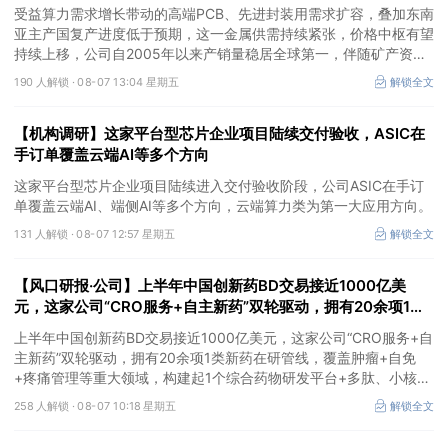
充分受益价格上行
受益算力需求增长带动的高端PCB、先进封装用需求扩容，叠加东南
亚主产国复产进度低于预期，这一金属供需持续紧张，价格中枢有望
持续上移，公司自2005年以来产销量稳居全球第一，伴随矿产资源
产量增长与冶炼产能整合并举，公司市占率有望进一步提升，同时有
190 人解锁 ·
08-07 13:04 星期五
解锁全文
望充分受益金属价格上行。
【机构调研】这家平台型芯片企业项目陆续交付验收，ASIC在
手订单覆盖云端AI等多个方向
这家平台型芯片企业项目陆续进入交付验收阶段，公司ASIC在手订
单覆盖云端AI、端侧AI等多个方向，云端算力类为第一大应用方向。
131 人解锁 ·
08-07 12:57 星期五
解锁全文
【风口研报·公司】上半年中国创新药BD交易接近1000亿美
元，这家公司“CRO服务+自主新药”双轮驱动，拥有20余项1类
新药在研管线，覆盖肿瘤+自免+疼痛管理等重大领域
上半年中国创新药BD交易接近1000亿美元，这家公司“CRO服务+自
主新药”双轮驱动，拥有20余项1类新药在研管线，覆盖肿瘤+自免
+疼痛管理等重大领域，构建起1个综合药物研发平台+多肽、小核
酸、CGT、小分子4个创新技术平台，创新转型成果正逐步兑现。
258 人解锁 ·
08-07 10:18 星期五
解锁全文