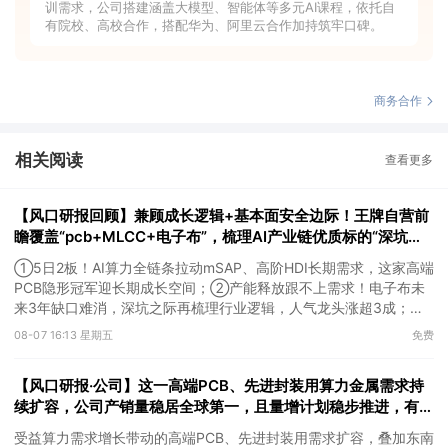
训需求，公司搭建涵盖大模型、智能体等多元AI课程，依托自
有院校、高校合作，搭配华为、阿里云合作加持筑牢口碑。
商务合作
相关阅读
查看更多
【风口研报回顾】兼顾成长逻辑+基本面安全边际！王牌自营前
瞻覆盖“pcb+MLCC+电子布”，梳理AI产业链优质标的“深坑起
跳”
①5日2板！AI算力全链条拉动mSAP、高阶HDI长期需求，这家高端
PCB隐形冠军迎长期成长空间；②产能释放跟不上需求！电子布未
来3年缺口难消，深坑之际再梳理行业逻辑，人气龙头涨超3成；
③AI服务器、机器人带动MLCC景气周期持续！这家公司扩产、涨
08-07 16:13 星期五
免费
价预期暂未被市场定价，王牌自营前瞻捕捉“预期差”，3日大涨
26%。
【风口研报·公司】这一高端PCB、先进封装用算力金属需求持
续扩容，公司产销量稳居全球第一，且量增计划稳步推进，有望
充分受益价格上行
受益算力需求增长带动的高端PCB、先进封装用需求扩容，叠加东南