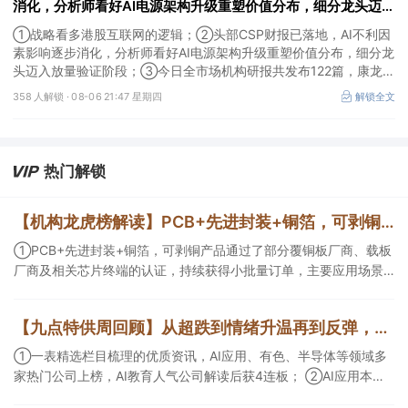
消化，分析师看好AI电源架构升级重塑价值分布，细分龙头迈入
放量验证阶段；战略看多港股互联网的逻辑
①战略看多港股互联网的逻辑；②头部CSP财报已落地，AI不利因
素影响逐步消化，分析师看好AI电源架构升级重塑价值分布，细分龙
头迈入放量验证阶段；③今日全市场机构研报共发布122篇，康龙化
成、江淮汽车评级得到上调，9家公司获得首度覆盖，其中乔锋智能
358 人解锁 ·
08-06 21:47 星期四
解锁全文
获新财富分析师深度覆盖；④在个股机构关注度排行中，华峰化学
首次上榜，前五名依次为东鹏饮料>药明康德>百润股份>华峰化学>
健盛集团。
热门解锁
【机构龙虎榜解读】PCB+先进封装+铜箔，可剥铜产品通过了部分覆铜板厂商、载板厂商及相关芯片终端的认证，持续获得小批量订单，主要应用场景包括芯片封装光模块用PCB，机构大额净买入这家公司
①PCB+先进封装+铜箔，可剥铜产品通过了部分覆铜板厂商、载板
厂商及相关芯片终端的认证，持续获得小批量订单，主要应用场景
包括芯片封装光模块用PCB，机构大额净买入这家公司；②创新药
CDMO+减肥药，收购国外知名CRO企业，在创新药API的化学合成
【九点特供周回顾】从超跌到情绪升温再到反弹，栏目梳理AI应用题材逻辑，AI教育人气公司解读后获4连板
等方面具有丰富经验，具备承接细胞与基因治疗产品商业化受托生
产的合规资质，这家公司获净买入。
①一表精选栏目梳理的优质资讯，AI应用、有色、半导体等领域多
家热门公司上榜，AI教育人气公司解读后获4连板； ②AI应用本周
活跃，栏目解读海外映射，梳理教育、传媒、游戏等景气方向，焦