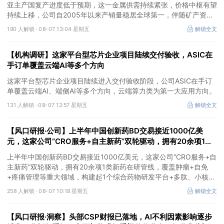
亚主产国复产进度低于预期，这一金属供需持续紧张，价格中枢有望
持续上移，公司自2005年以来产销量稳居全球第一，伴随矿产资源
产量增长与冶炼产能整合并举，公司市占率有望进一步提升，同时有
190 人解锁 ·
08-07 13:04 星期五
解锁全文
望充分受益金属价格上行。
【机构调研】这家平台型芯片企业项目陆续交付验收，ASIC在
手订单覆盖云端AI等多个方向
这家平台型芯片企业项目陆续进入交付验收阶段，公司ASIC在手订
单覆盖云端AI、端侧AI等多个方向，云端算力类为第一大应用方向。
131 人解锁 ·
08-07 12:57 星期五
解锁全文
【风口研报·公司】上半年中国创新药BD交易接近1000亿美
元，这家公司“CRO服务+自主新药”双轮驱动，拥有20余项1类
新药在研管线，覆盖肿瘤+自免+疼痛管理等重大领域
上半年中国创新药BD交易接近1000亿美元，这家公司“CRO服务+自
主新药”双轮驱动，拥有20余项1类新药在研管线，覆盖肿瘤+自免
+疼痛管理等重大领域，构建起1个综合药物研发平台+多肽、小核
酸、CGT、小分子4个创新技术平台，创新转型成果正逐步兑现。
258 人解锁 ·
08-07 10:18 星期五
解锁全文
【风口研报·洞察】头部CSP财报已落地，AI不利因素影响逐步