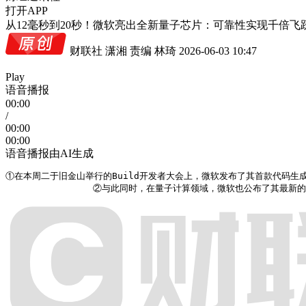
打开APP
从12毫秒到20秒！微软亮出全新量子芯片：可靠性实现千倍飞
财联社 潇湘
责编 林琦
2026-06-03 10:47
Play
语音播报
00:00
/
00:00
00:00
语音播报由AI生成
①在本周二于旧金山举行的Build开发者大会上，微软发布了其首款代码生成
                ②与此同时，在量子计算领域，微软也公布了其最新的