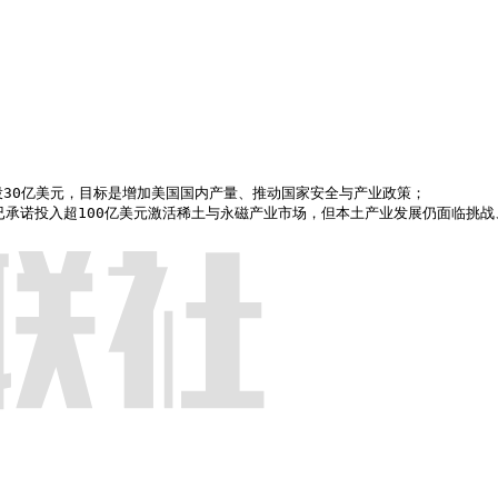
30亿美元，目标是增加美国国内产量、推动国家安全与产业政策；

美联邦政府此前已承诺投入超100亿美元激活稀土与永磁产业市场，但本土产业发展仍面临挑