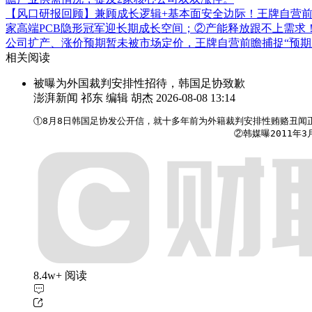
【风口研报回顾】兼顾成长逻辑+基本面安全边际！王牌自营前瞻覆
家高端PCB隐形冠军迎长期成长空间；②产能释放跟不上需求
公司扩产、涨价预期暂未被市场定价，王牌自营前瞻捕捉“预期差
相关阅读
被曝为外国裁判安排性招待，韩国足协致歉
澎湃新闻 祁东 编辑 胡杰
2026-08-08 13:14
①8月8日韩国足协发公开信，就十多年前为外籍裁判安排性贿赂丑闻
                                    ②韩
8.4w+ 阅读