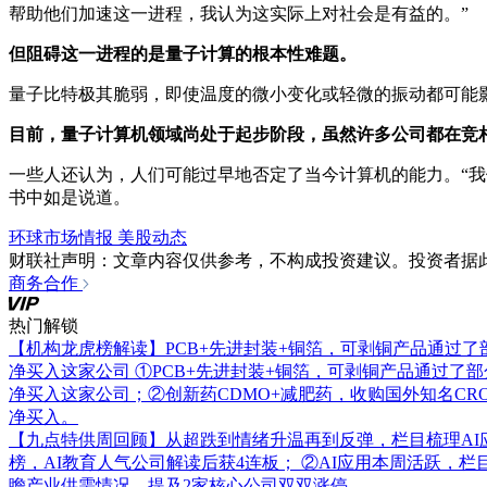
帮助他们加速这一进程，我认为这实际上对社会是有益的。”
但阻碍这一进程的是量子计算的根本性难题。
量子比特极其脆弱，即使温度的微小变化或轻微的振动都可能
目前，量子计算机领域尚处于起步阶段，虽然许多公司都在竞
一些人还认为，人们可能过早地否定了当今计算机的能力。“我们还不知道（传
书中如是说道。
环球市场情报
美股动态
财联社声明：文章内容仅供参考，不构成投资建议。投资者据
商务合作
热门解锁
【机构龙虎榜解读】PCB+先进封装+铜箔，可剥铜产品通过
净买入这家公司
①PCB+先进封装+铜箔，可剥铜产品通过了
净买入这家公司；②创新药CDMO+减肥药，收购国外知名C
净买入。
【九点特供周回顾】从超跌到情绪升温再到反弹，栏目梳理AI
榜，AI教育人气公司解读后获4连板； ②AI应用本周活跃，
瞻产业供需情况，提及2家核心公司双双涨停。