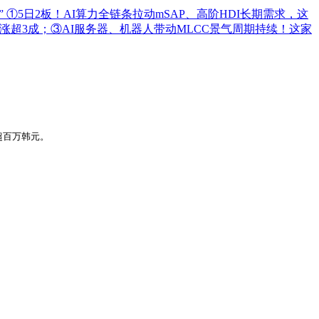
”
①5日2板！AI算力全链条拉动mSAP、高阶HDI长期需求，这
超3成；③AI服务器、机器人带动MLCC景气周期持续！这家
至超百万韩元。