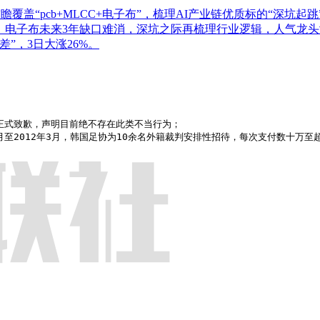
盖“pcb+MLCC+电子布”，梳理AI产业链优质标的“深坑起跳
！电子布未来3年缺口难消，深坑之际再梳理行业逻辑，人气龙头涨
”，3日大涨26%。
正式致歉，声明目前绝不存在此类不当行为；

媒曝2011年3月至2012年3月，韩国足协为10余名外籍裁判安排性招待，每次支付数十万