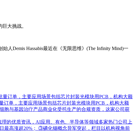
的巨大挑战。
ssabis最近在《无限思维》(The Infinity Mind)一
批量订单，主要应用场景包括芯片封装光模块用PCB，机构大额
量订单，主要应用场景包括芯片封装光模块用PCB，机构大额
承接细胞与基因治疗产品商业化受托生产的合规资质，这家公司获
梳理的优质资讯，AI应用、有色、半导体等领域多家热门公司上
日最高涨超20%； ③磷化铟概念异军突起，栏目以机构视角前