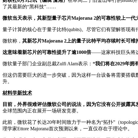
财联社6月3日讯（编辑 潇湘）
在本周二于旧金山举行的Buil
了其最新的“黑科技”……
微软当天表示，其新型量子芯片Majorana 2的可靠性较
量子计算的核心在于量子比特(qubits)。尽管它们有望解答
微软称，
其新芯片Majorana 2上的量子比特平均存续时长
这意味着新芯片的可靠性提升了逾1000倍
——这家科技巨头将
微软量子部门企业副总裁Zulfi Alam表示：
“我们将在2029年
但这仍需要巨大的进一步突破，因为这样一台设备将需要搭载数百万
升。
材料学新技术
目前，外界很难评估微软公司的说法，因为它没有公开披露其
全球范围内正在展开一场研发竞赛。
此前，微软花了长达20年时间致力于一种名为“拓扑”（topolo
理学家Ettore Majorana首次预测以来，一直仅存在于理论中。